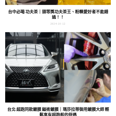
台中必喝 功夫茶｜頭等獎功夫茶王、粉粿愛好者不能錯
過！！
2024-10-12
台北 超跑同款鍍膜 鎰術鍍膜｜瑪莎拉蒂御用鍍膜大師 輕
鬆享有超跑般的待遇