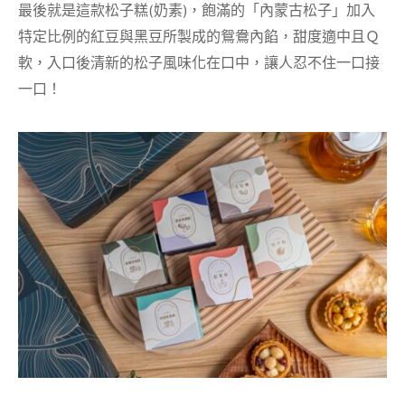
最後就是這款松子糕(奶素)，飽滿的「內蒙古松子」加入
特定比例的紅豆與黑豆所製成的鴛鴦內餡，甜度適中且Ｑ
軟，入口後清新的松子風味化在口中，讓人忍不住一口接
一口！