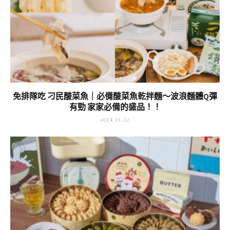
免排隊吃 刁民酸菜魚｜必備酸菜魚乾拌麵～波浪麵體Q彈
有勁 家家必備的盛品！！
2024-11-12