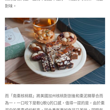
對味。
而「南棗核桃糕」將美國加州核桃對剖後和棗泥精華合而
為一，一口咬下是軟Q軟Q的口感，值得一提的是，由於棗
泥中的黑棗成份較高，因此香氣更加充足又美味，同時每