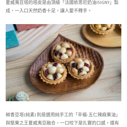
夏威夷豆塔的塔皮是由頂級「法國依思尼奶油ISIGNY」製
成，一入口天然奶香十足，讓人愛不釋手。
椒香豆塔(純素) 則是選用純手工的「辛福-五仁辣麻果油」
與堅果之王夏威夷豆融合，一口咬下是扎實的口感，還有