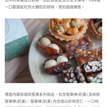
一口都還能吃到大顆粒的核桃，真的超級療癒。
禮盒內還有兩款堅果系列商品，包含堅果棒(奶素) 及核桃
堅果棒(奶素)，堅果棒(奶素) 內含南瓜籽與杏仁，一口咬