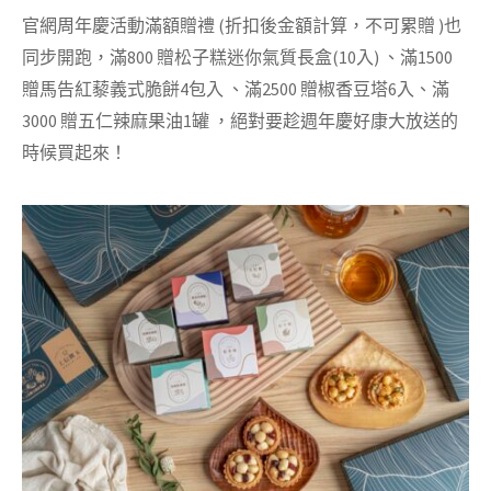
官網周年慶活動滿額贈禮
(
折扣後金額計算，不可累贈 )也
同步開跑，滿800 贈松子糕迷你氣質長盒(10入) 、滿1500
贈馬告紅藜義式脆餅4包入 、滿2500 贈椒香豆塔6入、滿
3000 贈五仁辣麻果油1罐 ，絕對要趁週年慶好康大放送的
時候買起來！