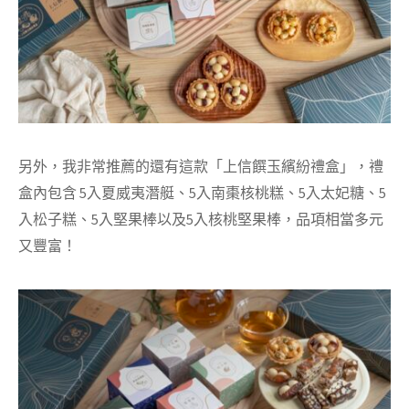
另外，我非常推薦的還有這款
「上信饌玉繽紛禮盒
」，禮
盒內包含 5入夏威夷潛艇、5入南棗核桃糕、5入太妃糖、5
入松子糕、5入堅果棒以及5入核桃堅果棒，品項相當多元
又豐富！