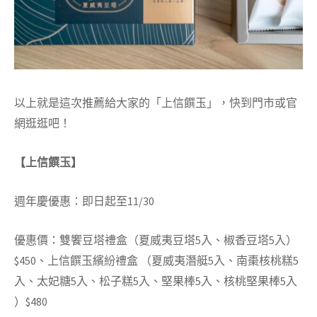
以上就是這次推薦給大家的「上信饌玉」，快到門市或官
網逛逛吧！
【上信饌玉】
週年慶優惠：即日起至11/30
優惠價：雙饗豆塔禮盒（夏威夷豆塔5入、椒香豆塔5入）
$450、上信饌玉繽紛禮盒
（
夏威夷潛艇5入、南棗核桃糕5
入、太妃糖5入、松子糕5入、堅果棒5入、核桃堅果棒5入
）$480