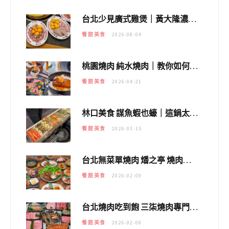
台北少見廣式雞煲｜黃大隆濃郁煲湯：經典提燈與溫體雞肉，熬夜修仙不如來喝湯！
餐館美食
2026-08-04
桃園燒肉 純水燒肉｜教你如何優惠吃日本A5和牛各種部位，私房菜誠意吃好吃滿
餐館美食
2026-04-21
林口美食 謀魚蝦也蠔｜這鍋太狂！「蟹老闆派對鍋」10多種海鮮浮誇上桌，壽星再送生食摩天輪！
餐館美食
2026-03-15
台北無菜單燒肉 燔之亭 燒肉場｜延吉街的 $980個人無菜單「雞」料理～
餐館美食
2026-02-09
台北燒肉吃到飽 三柒燒肉專門店｜日本A5和牛×龍蝦蟹腳雙拼，海陸霸氣開吃！
餐館美食
2026-02-08