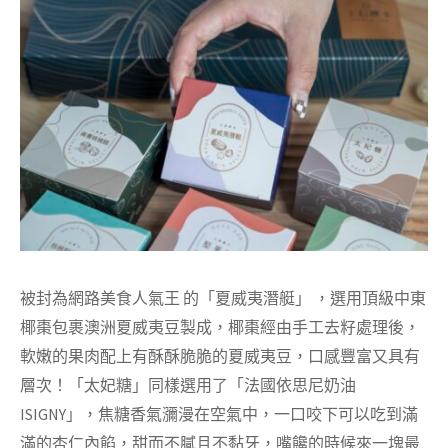
被封為網路美食人氣王
的「夏威夷潛艇
」 ，選用頂級中東
椰棗包裹澳洲夏威夷豆製成，椰棗經由手工去籽處理後，
軟嫩的果肉配上有酥酥脆脆的夏威夷豆，口感豐富又具有
層次！
「太妃糖」
同樣選用了「法國依思尼奶油
ISIGNY」，焦糖香氣瀰漫在空氣中，一口咬下可以吃到滿
滿的杏仁內餡，甜而不膩且不黏牙，嘴饞的時候來一塊最