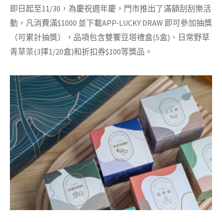
即日起至11/30，為慶祝週年慶，門市推出了滿額刮刮樂活
動，凡消費滿$1000 並下載APP-LUCKY DRAW 即可參加抽獎
（可累計抽獎
），品項包含雙饗豆塔禮盒(5盒)、日常野草
青草茶(3擇1/20盒)和折扣券$100等獎品。