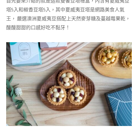
首先要來介紹的就是這款
雙饗豆塔禮盒，內含有
夏威夷豆
塔5入和椒香豆塔5入，其中夏威夷豆塔是
網路美食人氣
王， 嚴選澳洲夏威夷豆搭配上天然麥芽糖及蔓越莓果乾，
酸酸甜甜的口感好吃不黏牙！