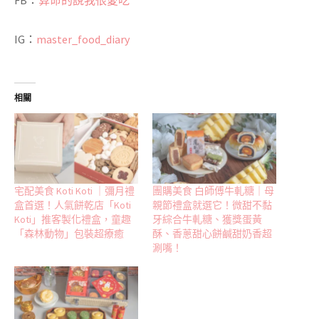
IG：
master_food_diary
相關
宅配美食 Koti Koti ｜彌月禮
團購美食 白師傅牛軋糖｜母
盒首選！人氣餅乾店「Koti
親節禮盒就選它！微甜不黏
Koti」推客製化禮盒，童趣
牙綜合牛軋糖、獲獎蛋黃
「森林動物」包裝超療癒
酥、香蔥甜心餅鹹甜奶香超
涮嘴！