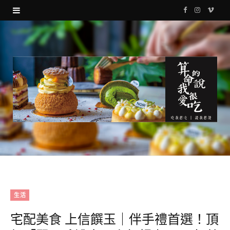
F
I
V
a
n
i
c
s
m
e
t
e
b
a
o
o
g
o
r
k
a
m
生活
宅配美食 上信饌玉｜伴手禮首選！頂