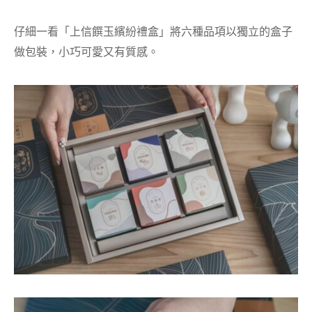
仔細一看
「上信饌玉繽紛禮盒
」將六種品項以獨立的盒子
做包裝，小巧可愛又有質感。