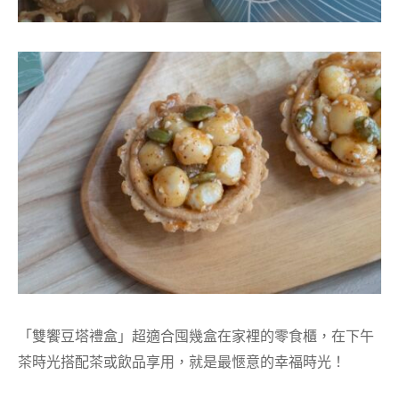
「雙饗豆塔禮盒
」
超適合囤幾盒在家裡的零食櫃，在下午
茶時光
搭配茶或飲品享用，就是最愜意的幸福時光！