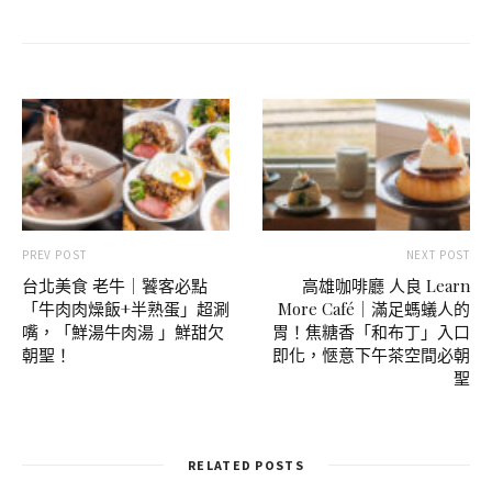
PREV POST
NEXT POST
台北美食 老牛｜饕客必點
高雄咖啡廳 人良 Learn
「牛肉肉燥飯+半熟蛋」超涮
More Café｜滿足螞蟻人的
嘴，「鮮湯牛肉湯 」鮮甜欠
胃！焦糖香「和布丁」入口
朝聖！
即化，愜意下午茶空間必朝
聖
RELATED POSTS