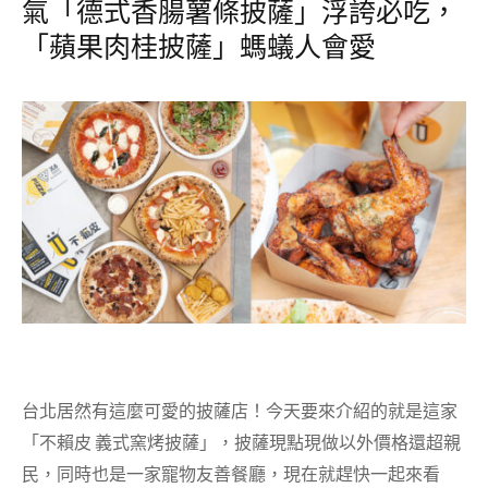
氣「德式香腸薯條披薩」浮誇必吃，
「蘋果肉桂披薩」螞蟻人會愛
台北居然有這麼可愛的披薩店！今天要來介紹的就是這家
「不賴皮 義式窯烤披薩」，披薩現點現做以外價格還超親
民，同時也是一家寵物友善餐廳，現在就趕快一起來看