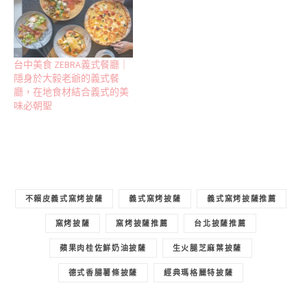
台中美食 ZEBRA義式餐廳｜
隱身於大毅老爺的義式餐
廳，在地食材結合義式的美
味必朝聖
不賴皮義式窯烤披薩
義式窯烤披薩
義式窯烤披薩推薦
窯烤披薩
窯烤披薩推薦
台北披薩推薦
蘋果肉桂佐鮮奶油披薩
生火腿芝麻葉披薩
德式香腸薯條披薩
經典瑪格麗特披薩