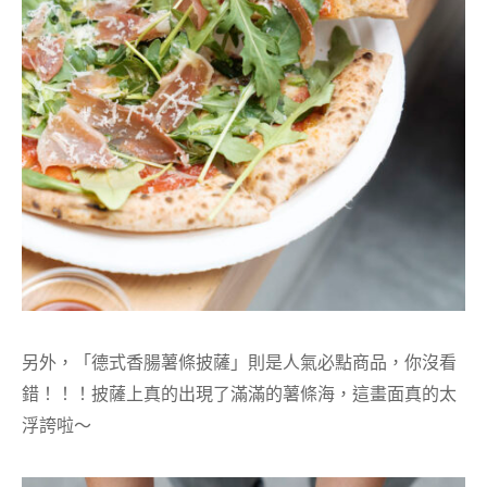
另外，「德式香腸薯條披薩」則是人氣必點商品，你沒看
錯！！！披薩上真的出現了滿滿的薯條海，這畫面真的太
浮誇啦～