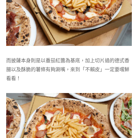
而披薩本身則是以番茄紅醬為基底，加上切片過的德式香
腸以及酥脆的薯條有夠涮嘴，來到「不賴皮」一定要嚐鮮
看看！