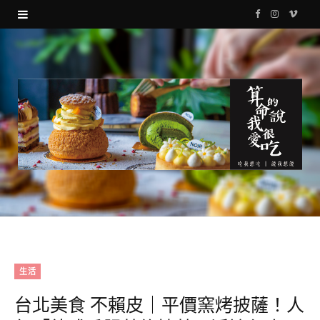
F
I
V
a
n
i
c
s
m
e
t
e
b
a
o
o
g
o
r
k
a
m
生活
台北美食 不賴皮｜平價窯烤披薩！人