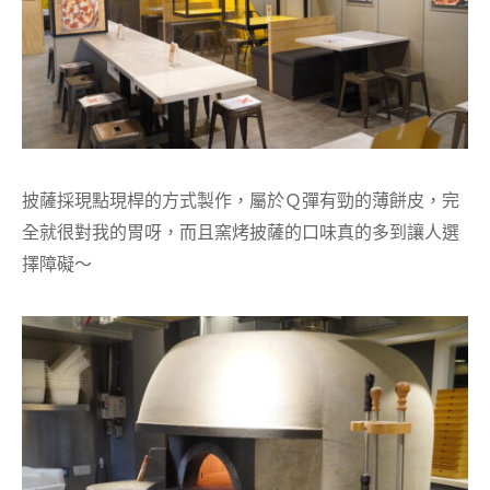
披薩採現點現桿的方式製作，屬於Ｑ彈有勁的薄餅皮，完
全就很對我的胃呀，而且窯烤披薩的口味真的多到讓人選
擇障礙～