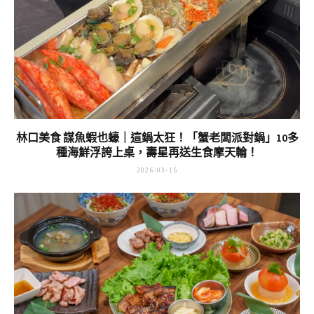
林口美食 謀魚蝦也蠔｜這鍋太狂！「蟹老闆派對鍋」10多
種海鮮浮誇上桌，壽星再送生食摩天輪！
2026-03-15