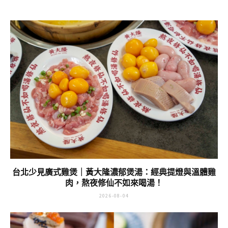
台北少見廣式雞煲｜黃大隆濃郁煲湯：經典提燈與溫體雞
肉，熬夜修仙不如來喝湯！
2026-08-04