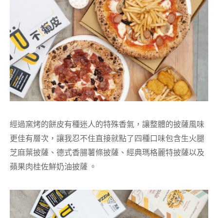
經過窯烤的餅皮有種迷人的特殊香氣，讓整體的披薩風味
更佳有層次，讓我忍不住直接就點了四種口味包含生火腿
芝麻葉披薩、德式香腸薯條披薩、經典瑪格麗特披薩以及
蘋果肉桂佐鮮奶油披薩 。