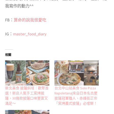
我寫作的動力^^
FB：
算命的說我很愛吃
IG：
master_food_diary
相關
新北美食 披薩斜塔｜歡聚首
台北中山站美食 Solo Pizza
選！新店人氣手工窯烤披
Napoletana|來自日本名古屋
薩，30幾款披薩口味豐富又
披薩冠軍職人，赤峰街正宗
滿足～
「窯烤義式披薩」必嚐鮮！