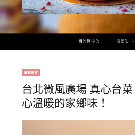
關於算命的
很愛吃
餐館美食
台北微風廣場 真心台
心溫暖的家鄉味！