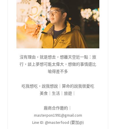
沒有理由，就是想去，想離天空近一點：旅
行，談上夢想可能太偉大，想做的事情還比
喻得差不多
吃我想吃，說我想說｜算命的說我很愛吃
美食｜生活｜旅遊｜
廠商合作邀約｜
masterpon1991@gmail.com
Line ID: @masterfood (要加@)