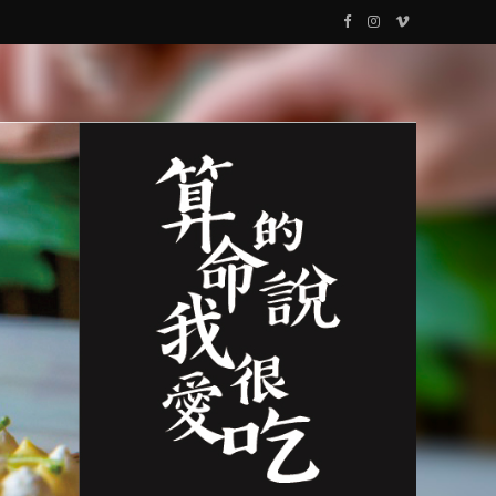
F
I
V
a
n
i
c
s
m
e
t
e
b
a
o
o
g
o
r
k
a
m