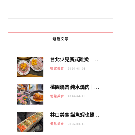
最新文章
台北少見廣式雞煲｜黃大隆濃郁煲湯：經典提燈與溫體雞肉，熬夜修仙不如來喝湯！
餐館美食
2026-08-04
桃園燒肉 純水燒肉｜教你如何優惠吃日本A5和牛各種部位，私房菜誠意吃好吃滿
餐館美食
2026-04-21
林口美食 謀魚蝦也蠔｜這鍋太狂！「蟹老闆派對鍋」10多種海鮮浮誇上桌，壽星再送生食摩天輪！
餐館美食
2026-03-15