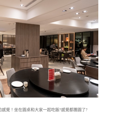
感覺！坐在圓桌和大家一起吃飯?感覺都團圓了?