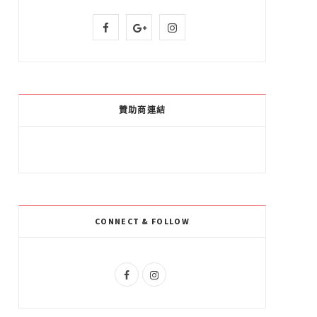
F
G
I
a
o
n
c
o
s
e
g
t
贊助商連結
b
l
a
o
e
g
o
P
r
k
l
a
CONNECT & FOLLOW
u
m
s
F
I
a
n