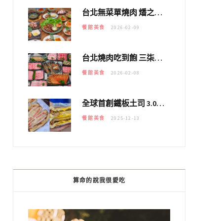
台北無菜單燒肉 燔之亭 燒肉場｜延吉街的 $980個人無菜單「雞」料理～
餐館美食
2026-02-09
台北燒肉吃到飽 三柒燒肉專門店｜日本A5和牛×龍蝦蟹腳雙拼，海陸霸氣開吃！
餐館美食
2026-02-08
全球首創鐵板土司 3.0 登場！扶旺號的全新高度 ｜漢堡換成鐵板土司，把台式靈魂塞得滿滿的！！
餐館美食
2025-12-13
算命的說我很愛吃