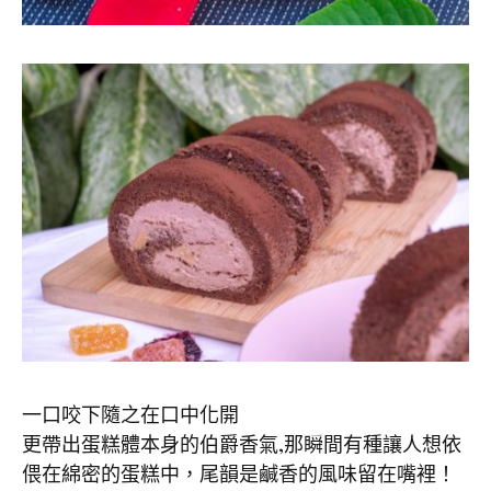
一口咬下隨之在口中化開
更帶出蛋糕體本身的伯爵香氣,那瞬間有種讓人想依
偎在綿密的蛋糕中，尾韻是鹹香的風味留在嘴裡！