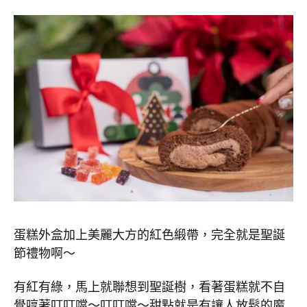
蛋糕外盒加上美麗大方的紅色緞帶，完全就是聖誕
節禮物啊～
有紅有綠，馬上就聯想到聖誕樹，看著蛋糕就不自
覺哼著叮叮噹～叮叮噹～甜點就是有讓人放鬆的魔