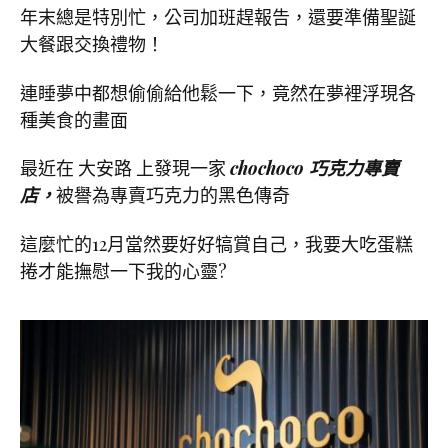
年末總是特別忙，公司加班趕報告，還要準備聖誕
大餐跟交換禮物！
連睡夢中都想偷偷給他鬆一下，竟然在夢裡浮現各
種美食的畫面
最近在 大安路 上發現一家
chochoco 巧克力專賣
店，
被譽為專賣巧克力的黑色傳奇
這麼忙的12月當然要好好犒賞自己，我要大吃蛋糕
捲才能撫慰一下我的心靈?