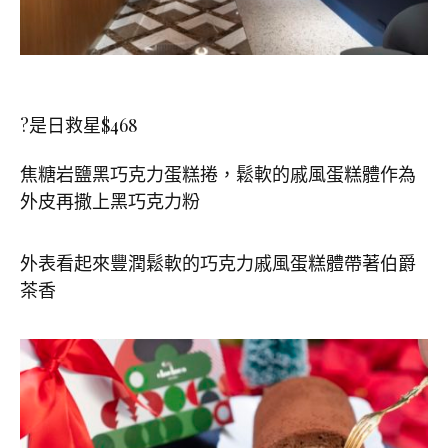
?是日救星$468
焦糖岩鹽黑巧克力蛋糕捲，鬆軟的戚風蛋糕體作為
外皮再撒上黑巧克力粉
外表看起來豐潤鬆軟的巧克力戚風蛋糕體帶著伯爵
茶香