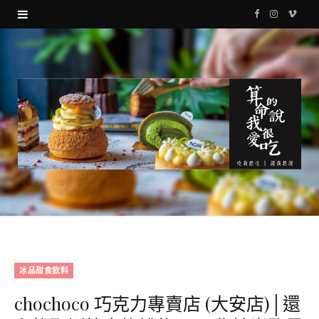
F
I
V
a
n
i
c
s
m
e
t
e
b
a
o
o
g
o
r
k
a
m
冰品甜食飲料
chochoco 巧克力專賣店 (大安店)│還