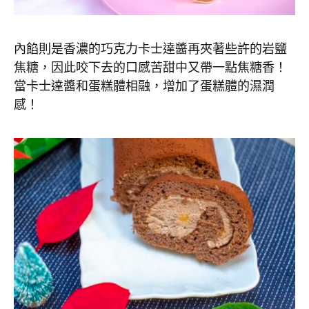
內餡則是香濃的巧克力卡士達醬再夾著些許的岩鹽
焦糖，因此咬下去的口感苦甜中又帶一點焦糖香！
當卡士達醬和蛋糕體相融，增加了蛋糕體的濕潤
感！