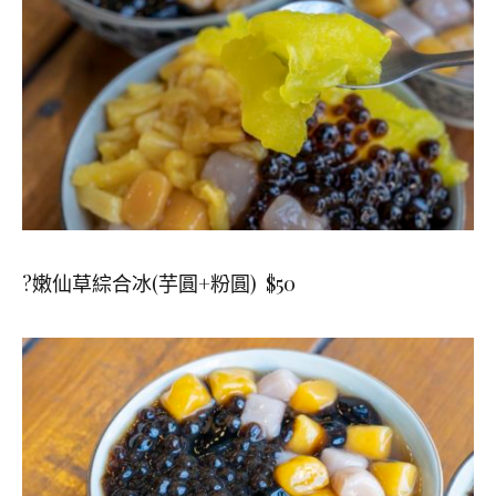
?嫩仙草綜合冰(芋圓+粉圓) $50