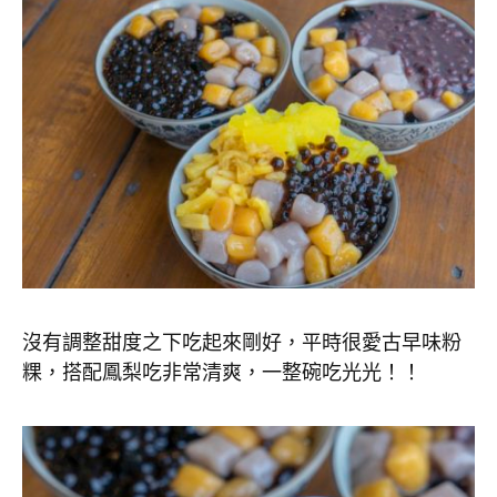
沒有調整甜度之下吃起來剛好，平時很愛古早味粉
粿，搭配鳳梨吃非常清爽，一整碗吃光光！！