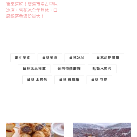
街來這吃！雙溪市場古早味
冰店，雪花冰全年無休，口
感綿密香濃份量大！
彰化美食
員林美食
員林冰品
員林甜點推薦
員林冰品推薦
光明街燒麻糬
點頭水煎包
員林 水煎包
員林 燒麻糬
員林 豆花