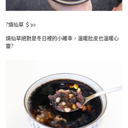
?燒仙草 ＄30
燒仙草絕對是冬日裡的小確幸，溫暖肚皮也溫暖心
靈?