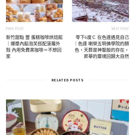
PREV POST
NEXT POST
新竹甜點 豐 蛋糕咖啡烘焙館
零下6度Ｃ 在色達遇見自己
｜爆漿內餡泡芙搭配菠羅外
｜色達 喇榮五明佛學院的顏
殼 內用免費黑咖啡＝不想回
色，天葬是神聖般的存在，
家
昇華的靈魂回歸大自然
RELATED POSTS