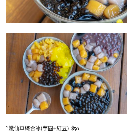
?嫩仙草綜合冰(芋圓+紅豆) $50