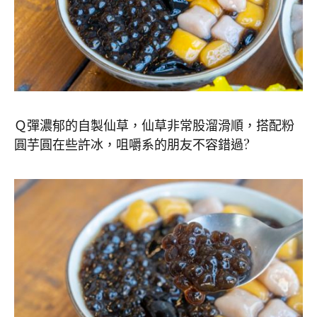
Ｑ彈濃郁的自製仙草，仙草非常股溜滑順，搭配粉
圓芋圓在些許冰，咀嚼系的朋友不容錯過?