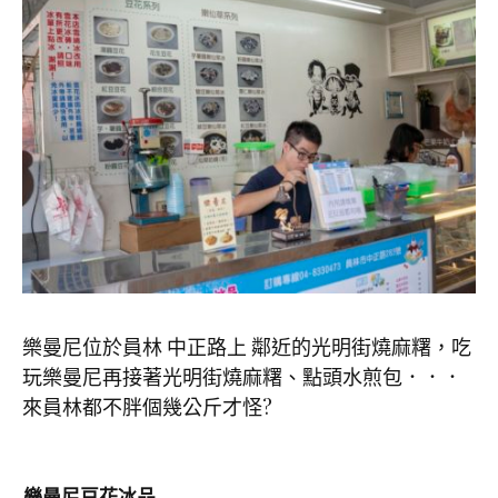
樂曼尼位於員林 中正路上 鄰近的光明街燒麻糬，吃
玩樂曼尼再接著光明街燒麻糬、點頭水煎包．．．
來員林都不胖個幾公斤才怪?
樂曼尼豆花冰品