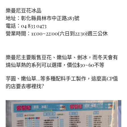
樂曼尼豆花冰品
地址：彰化縣員林市中正路283號
電話：04 833 0473
營業時間：11:00~22:00(六日到22:30)週三公休
樂曼尼主要販售豆花、嫩仙草、剉冰，而冬天會有
燒仙草熱的系列可以選擇，價位$30~60不等
芋圓、嫩仙草…等多種配料手工製作，這麼高CP值
的店要去哪裡找?