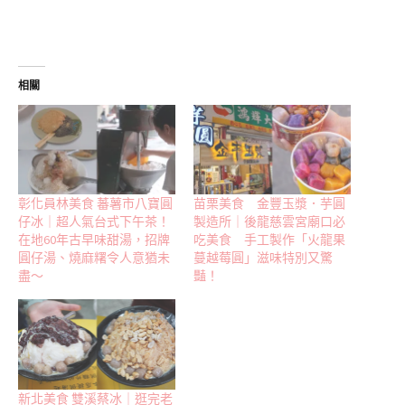
相關
彰化員林美食 蕃薯市八寶圓
苗栗美食 金豐玉漿．芋圓
仔冰｜超人氣台式下午茶！
製造所｜後龍慈雲宮廟口必
在地60年古早味甜湯，招牌
吃美食 手工製作「火龍果
圓仔湯、燒麻糬令人意猶未
蔓越莓圓」滋味特別又驚
盡～
豔！
新北美食 雙溪蔡冰｜逛完老