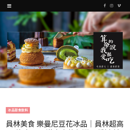
F
I
V
a
n
i
c
s
m
e
t
e
b
a
o
o
g
o
r
k
a
m
冰品甜食飲料
員林美食 樂曼尼豆花冰品｜員林超高