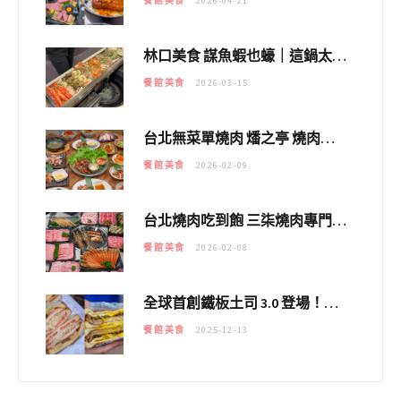
餐館美食
2026-04-21
林口美食 謀魚蝦也蠔｜這鍋太狂！「蟹老闆派對鍋」10多種海鮮浮誇上桌，壽星再送生食摩天輪！
餐館美食
2026-03-15
台北無菜單燒肉 燔之亭 燒肉場｜延吉街的 $980個人無菜單「雞」料理～
餐館美食
2026-02-09
台北燒肉吃到飽 三柒燒肉專門店｜日本A5和牛×龍蝦蟹腳雙拼，海陸霸氣開吃！
餐館美食
2026-02-08
全球首創鐵板土司 3.0 登場！扶旺號的全新高度 ｜漢堡換成鐵板土司，把台式靈魂塞得滿滿的！！
餐館美食
2025-12-13