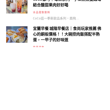
結合酸甜果肉好好喝
冰品甜食飲料
CoCo這一季新飲品系列，眉飛…
宜蘭早餐 城隍早餐店｜食尚玩家推薦 佛
心的銅板價格！！大碗控肉飯搭配半熟
蛋，一甲子的好味道
巷弄美食
週末安排到宜蘭一日遊，抵達宜蘭…
© 2020. Designed by 算命的說我很愛吃.
FACEBOOK
INSTAGRAM
VIMEO