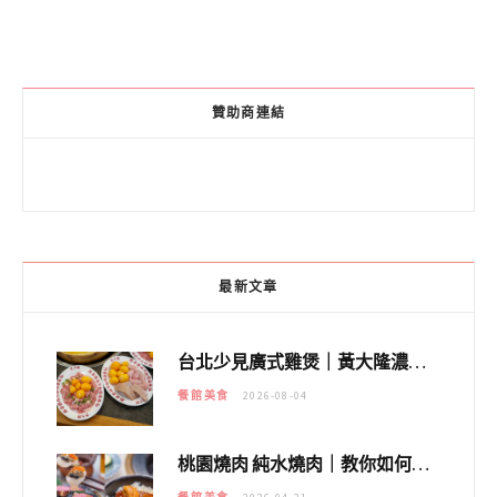
贊助商連結
最新文章
台北少見廣式雞煲｜黃大隆濃郁煲湯：經典提燈與溫體雞肉，熬夜修仙不如來喝湯！
餐館美食
2026-08-04
桃園燒肉 純水燒肉｜教你如何優惠吃日本A5和牛各種部位，私房菜誠意吃好吃滿