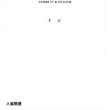
CONNECT & FOLLOW
u
m
s
F
I
a
n
c
s
e
t
b
a
o
g
o
r
k
a
m
人氣精選