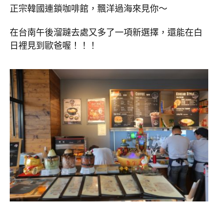
正宗韓國連鎖咖啡館，飄洋過海來見你～
在台南午後溜躂去處又多了一項新選擇，還能在白
日裡見到歐爸喔！！！