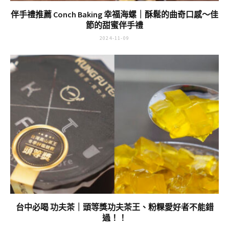
伴手禮推薦 Conch Baking 幸福海螺｜酥鬆的曲奇口感～佳
節的甜蜜伴手禮
2024-11-09
台中必喝 功夫茶｜頭等獎功夫茶王、粉粿愛好者不能錯
過！！