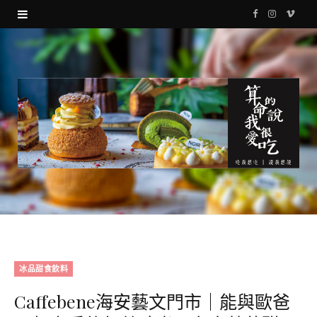
F
I
V
a
n
i
c
s
m
e
t
e
b
a
o
o
g
o
r
k
a
m
冰品甜食飲料
Caffebene海安藝文門市｜能與歐爸