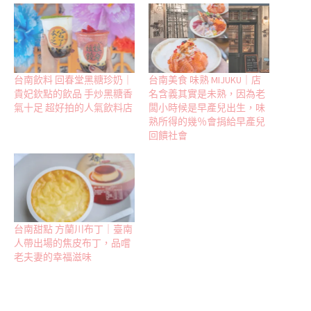
台南飲料 回春堂黑糖珍奶｜
台南美食 味熟 MIJUKU｜店
貴妃欽點的飲品 手炒黑糖香
名含義其實是未熟，因為老
氣十足 超好拍的人氣飲料店
闆小時候是早產兒出生，味
熟所得的幾％會捐給早產兒
回饋社會
台南甜點 方蘭川布丁｜臺南
人帶出場的焦皮布丁，品嚐
老夫妻的幸福滋味