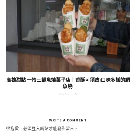
高雄甜點 一拾三鯛魚燒菓子店｜香酥可頌皮!口味多樣的鯛
魚燒!
2024-06-15
WRITE A COMMENT
很抱歉，必須
登入
網站才能發佈留言。