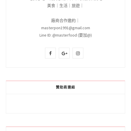
美食｜生活｜旅遊｜
廠商合作邀約｜
masterpon1991@gmail.com
Line ID: @masterfood (要加@)
F
G
I
a
o
n
c
o
s
e
g
t
贊助商連結
b
l
a
o
e
g
o
P
r
k
l
a