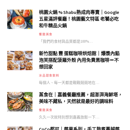
桃園火鍋 % Shabu熟成肉專賣｜Google
五星滿評餐廳！桃園藝文特區 老饕必吃
和牛精品火鍋
餐館美食
「我們的食材與品質都是100%…
新竹甜點 豐 蛋糕咖啡烘焙館｜爆漿內餡
泡芙搭配菠羅外殼 內用免費黑咖啡＝不
想回家
冰品甜食飲料
每個人、每一天都是戰戰兢兢地在…
蒸食在｜嘉義餐廳推薦，超澎湃海鮮塔，
美味不藏私，天然就是最好的調味料
餐館美食
久久一次就特別想到嘉義放鬆一下…
CoCo都可｜莓果系列，手工熬煮蔓越莓