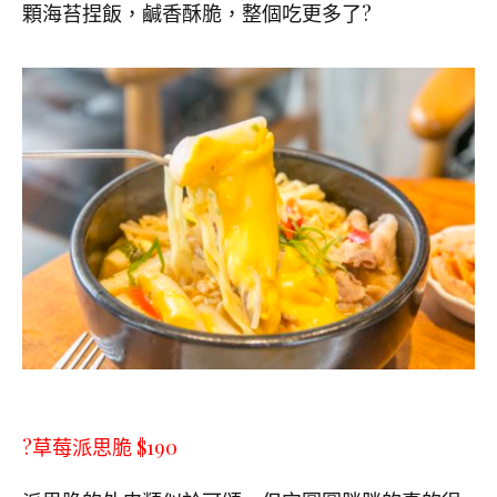
顆海苔捏飯，鹹香酥脆，整個吃更多了?
?草莓派思脆 $190