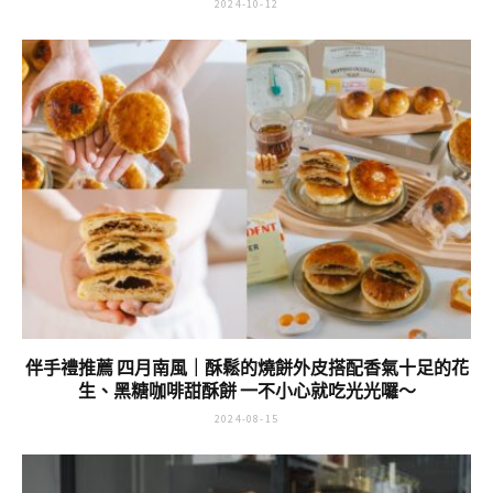
2024-10-12
伴手禮推薦 四月南風｜酥鬆的燒餅外皮搭配香氣十足的花
生、黑糖咖啡甜酥餅 一不小心就吃光光囉～
2024-08-15