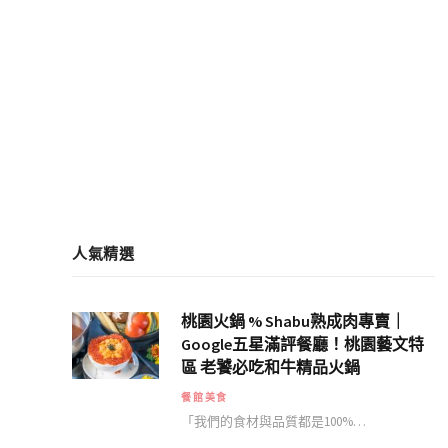
人氣精選
桃園火鍋 % Shabu熟成肉專賣｜
Google五星滿評餐廳！桃園藝文特
區 老饕必吃和牛精品火鍋
餐館美食
「我們的食材與品質都是100%…