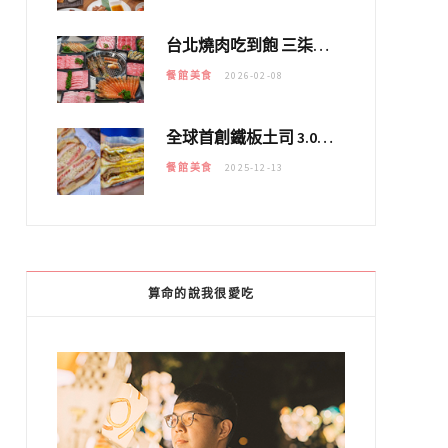
台北燒肉吃到飽 三柒燒肉專門店｜日本A5和牛×龍蝦蟹腳雙拼，海陸霸氣開吃！
餐館美食
2026-02-08
全球首創鐵板土司 3.0 登場！扶旺號的全新高度 ｜漢堡換成鐵板土司，把台式靈魂塞得滿滿的！！
餐館美食
2025-12-13
算命的說我很愛吃