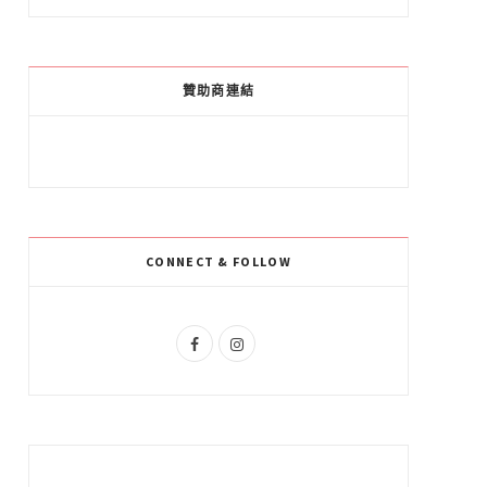
a
o
n
c
o
s
e
g
t
贊助商連結
b
l
a
o
e
g
o
P
r
k
l
a
CONNECT & FOLLOW
u
m
s
F
I
a
n
c
s
e
t