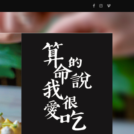
F
I
V
a
n
i
c
s
m
e
t
e
b
a
o
o
g
o
r
k
a
m