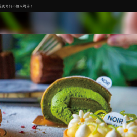
熬夜修仙不如來喝湯！