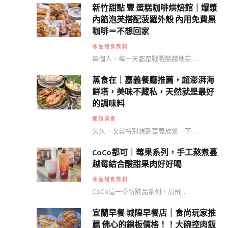
新竹甜點 豐 蛋糕咖啡烘焙館｜爆漿
內餡泡芙搭配菠羅外殼 內用免費黑
咖啡＝不想回家
冰品甜食飲料
每個人、每一天都是戰戰兢兢地在…
蒸食在｜嘉義餐廳推薦，超澎湃海
鮮塔，美味不藏私，天然就是最好
的調味料
餐館美食
久久一次就特別想到嘉義放鬆一下…
CoCo都可｜莓果系列，手工熬煮蔓
越莓結合酸甜果肉好好喝
冰品甜食飲料
CoCo這一季新飲品系列，眉飛…
宜蘭早餐 城隍早餐店｜食尚玩家推
薦 佛心的銅板價格！！大碗控肉飯