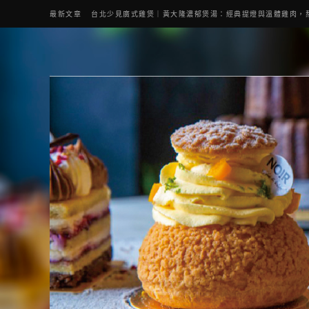
最新文章
台北少見廣式雞煲｜黃大隆濃郁煲湯：經典提燈與溫體雞肉，