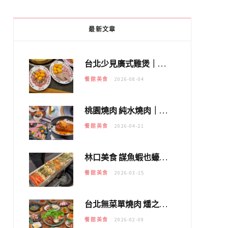
最新文章
台北少見廣式雞煲｜黃大隆濃郁煲湯：經典提燈與溫體雞肉，熬夜修仙不如來喝湯！
餐館美食
2026-08-04
桃園燒肉 純水燒肉｜教你如何優惠吃日本A5和牛各種部位，私房菜誠意吃好吃滿
餐館美食
2026-04-21
林口美食 謀魚蝦也蠔｜這鍋太狂！「蟹老闆派對鍋」10多種海鮮浮誇上桌，壽星再送生食摩天輪！
餐館美食
2026-03-15
台北無菜單燒肉 燔之亭 燒肉場｜延吉街的 $980個人無菜單「雞」料理～
餐館美食
2026-02-09