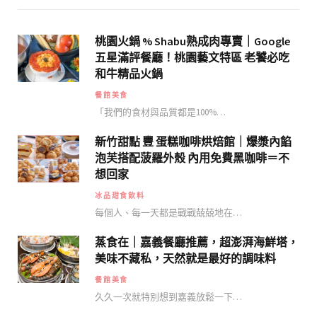
桃園火鍋 % Shabu熟成肉專賣｜Google
五星滿評餐廳！桃園藝文特區 老饕必吃
和牛精品火鍋
餐館美食
「我們的食材與品質都是100%…
新竹甜點 豐 蛋糕咖啡烘焙館｜爆漿內餡
泡芙搭配菠羅外殼 內用免費黑咖啡＝不
想回家
冰品甜食飲料
每個人、每一天都是戰戰兢兢地在…
蒸食在｜嘉義餐廳推薦，超澎湃海鮮塔，
美味不藏私，天然就是最好的調味料
餐館美食
久久一次就特別想到嘉義放鬆一下…