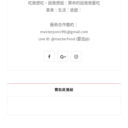
吃我想吃，說我想說｜算命的說我很愛吃
美食｜生活｜旅遊｜
廠商合作邀約｜
masterpon1991@gmail.com
Line ID: @masterfood (要加@)
F
G
I
a
o
n
c
o
s
e
g
t
贊助商連結
b
l
a
o
e
g
o
P
r