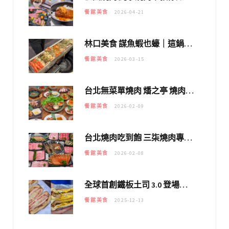
餐館美食
2026-04-21
林口美食 謀魚蝦也蠔｜這鍋太狂！「蟹老闆派對鍋」10多種海鮮浮誇上桌，壽星再送生食摩天輪！
餐館美食
2026-03-15
台北無菜單燒肉 燔之亭 燒肉場｜延吉街的 $980個人無菜單「雞」料理～
餐館美食
2026-02-09
台北燒肉吃到飽 三柒燒肉專門店｜日本A5和牛×龍蝦蟹腳雙拼，海陸霸氣開吃！
餐館美食
2026-02-08
全球首創鐵板土司 3.0 登場！扶旺號的全新高度 ｜漢堡換成鐵板土司，把台式靈魂塞得滿滿的！！
餐館美食
2025-12-13