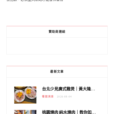
贊助商連結
最新文章
台北少見廣式雞煲｜黃大隆濃郁煲湯：經典提燈與溫體雞肉，熬夜修仙不如來喝湯！
餐館美食
2026-08-04
桃園燒肉 純水燒肉｜教你如何優惠吃日本A5和牛各種部位，私房菜誠意吃好吃滿