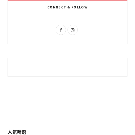
k
l
a
CONNECT & FOLLOW
u
m
s
F
I
a
n
c
s
e
t
b
a
o
g
o
r
k
a
m
人氣精選