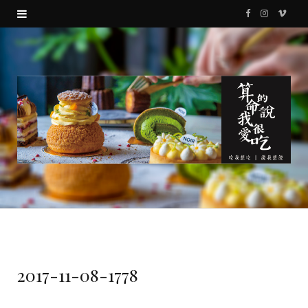
F
I
V
a
n
i
c
s
m
e
t
e
b
a
o
o
g
o
r
k
a
m
2017-11-08-1778