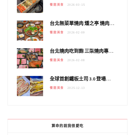
餐館美食
2026-03-15
台北無菜單燒肉 燔之亭 燒肉場｜延吉街的 $980個人無菜單「雞」料理～
餐館美食
2026-02-09
台北燒肉吃到飽 三柒燒肉專門店｜日本A5和牛×龍蝦蟹腳雙拼，海陸霸氣開吃！
餐館美食
2026-02-08
全球首創鐵板土司 3.0 登場！扶旺號的全新高度 ｜漢堡換成鐵板土司，把台式靈魂塞得滿滿的！！
餐館美食
2025-12-13
算命的說我很愛吃