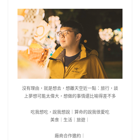
沒有理由，就是想去，想離天空近一點：旅行，談
上夢想可能太偉大，想做的事情還比喻得差不多
吃我想吃，說我想說｜算命的說我很愛吃
美食｜生活｜旅遊｜
廠商合作邀約｜