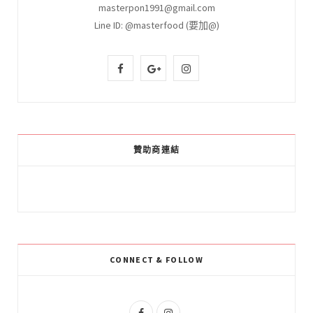
masterpon1991@gmail.com
Line ID: @masterfood (要加@)
F
G
I
a
o
n
c
o
s
e
g
t
贊助商連結
b
l
a
o
e
g
o
P
r
k
l
a
CONNECT & FOLLOW
u
m
s
F
I