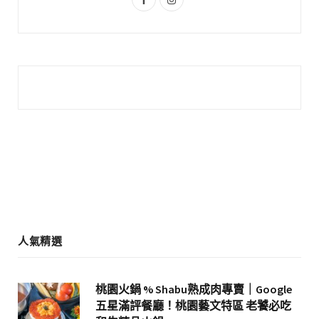
a
n
c
s
e
t
b
a
o
g
o
r
k
a
m
人氣精選
桃園火鍋 % Shabu熟成肉專賣｜Google
五星滿評餐廳！桃園藝文特區 老饕必吃