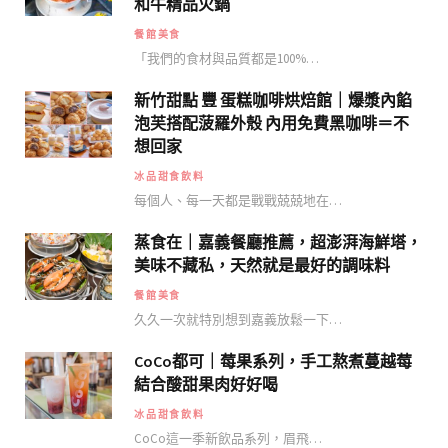
和牛精品火鍋
餐館美食
「我們的食材與品質都是100%…
新竹甜點 豐 蛋糕咖啡烘焙館｜爆漿內餡
泡芙搭配菠羅外殼 內用免費黑咖啡＝不
想回家
冰品甜食飲料
每個人、每一天都是戰戰兢兢地在…
蒸食在｜嘉義餐廳推薦，超澎湃海鮮塔，
美味不藏私，天然就是最好的調味料
餐館美食
久久一次就特別想到嘉義放鬆一下…
CoCo都可｜莓果系列，手工熬煮蔓越莓
結合酸甜果肉好好喝
冰品甜食飲料
CoCo這一季新飲品系列，眉飛…