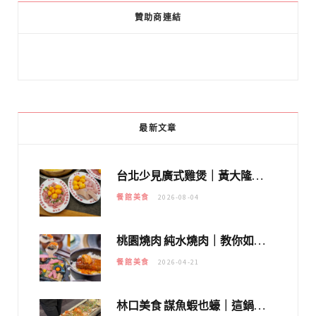
贊助商連結
最新文章
台北少見廣式雞煲｜黃大隆濃郁煲湯：經典提燈與溫體雞肉，熬夜修仙不如來喝湯！
餐館美食
2026-08-04
桃園燒肉 純水燒肉｜教你如何優惠吃日本A5和牛各種部位，私房菜誠意吃好吃滿
餐館美食
2026-04-21
林口美食 謀魚蝦也蠔｜這鍋太狂！「蟹老闆派對鍋」10多種海鮮浮誇上桌，壽星再送生食摩天輪！