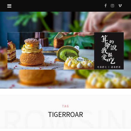
F
I
V
a
n
i
c
s
m
e
t
e
b
a
o
o
g
o
r
k
a
m
BROWSIN
TAG
TIGERROAR