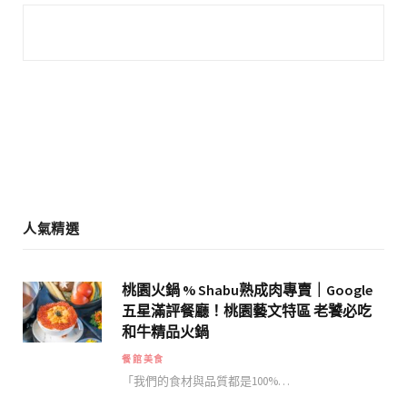
e
t
b
a
o
g
o
r
k
a
m
人氣精選
桃園火鍋 % Shabu熟成肉專賣｜Google
五星滿評餐廳！桃園藝文特區 老饕必吃
和牛精品火鍋
餐館美食
「我們的食材與品質都是100%…