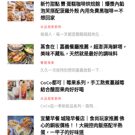
新竹甜點 豐 蛋糕咖啡烘焙館｜爆漿內餡
泡芙搭配菠羅外殼 內用免費黑咖啡＝不
想回家
冰品甜食飲料
每個人、每一天都是戰戰兢兢地在…
蒸食在｜嘉義餐廳推薦，超澎湃海鮮塔，
美味不藏私，天然就是最好的調味料
餐館美食
久久一次就特別想到嘉義放鬆一下…
CoCo都可｜莓果系列，手工熬煮蔓越莓
結合酸甜果肉好好喝
冰品甜食飲料
CoCo這一季新飲品系列，眉飛…
宜蘭早餐 城隍早餐店｜食尚玩家推薦 佛
心的銅板價格！！大碗控肉飯搭配半熟
蛋，一甲子的好味道