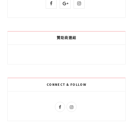
F
G
I
a
o
n
c
o
s
e
g
t
贊助商連結
b
l
a
o
e
g
o
P
r
k
l
a
CONNECT & FOLLOW
u
m
s
F
I
a
n
c
s