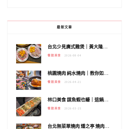
最新文章
台北少見廣式雞煲｜黃大隆濃郁煲湯：經典提燈與溫體雞肉，熬夜修仙不如來喝湯！
餐館美食
2026-08-04
桃園燒肉 純水燒肉｜教你如何優惠吃日本A5和牛各種部位，私房菜誠意吃好吃滿
餐館美食
2026-04-21
林口美食 謀魚蝦也蠔｜這鍋太狂！「蟹老闆派對鍋」10多種海鮮浮誇上桌，壽星再送生食摩天輪！
餐館美食
2026-03-15
台北無菜單燒肉 燔之亭 燒肉場｜延吉街的 $980個人無菜單「雞」料理～