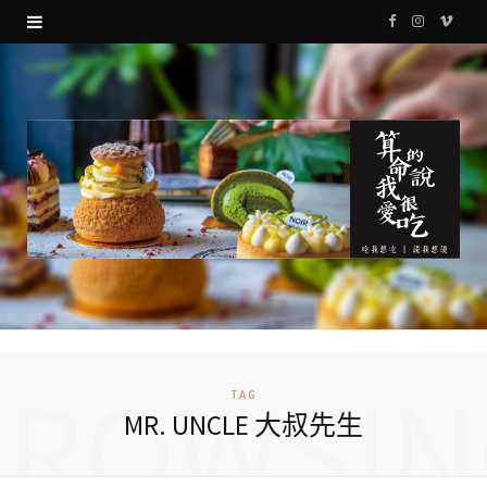
F
I
V
a
n
i
c
s
m
e
t
e
b
a
o
o
g
o
r
k
a
m
BROWSIN
TAG
MR. UNCLE 大叔先生