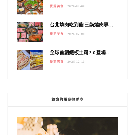
餐館美食
2026-02-09
台北燒肉吃到飽 三柒燒肉專門店｜日本A5和牛×龍蝦蟹腳雙拼，海陸霸氣開吃！
餐館美食
2026-02-08
全球首創鐵板土司 3.0 登場！扶旺號的全新高度 ｜漢堡換成鐵板土司，把台式靈魂塞得滿滿的！！
餐館美食
2025-12-13
算命的說我很愛吃