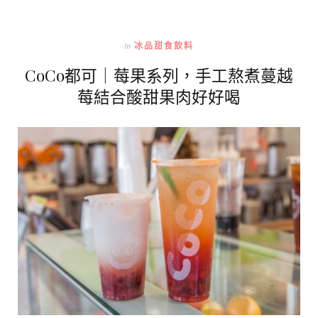
In
冰品甜食飲料
CoCo都可｜莓果系列，手工熬煮蔓越
莓結合酸甜果肉好好喝