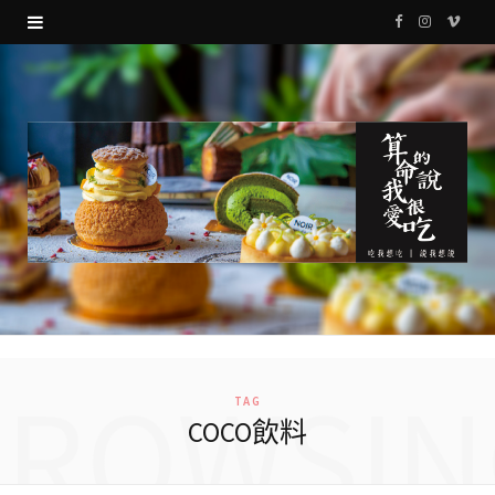
F
I
V
a
n
i
c
s
m
e
t
e
b
a
o
o
g
o
r
k
a
m
BROWSIN
TAG
COCO飲料