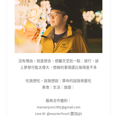
沒有理由，就是想去，想離天空近一點：旅行，談
上夢想可能太偉大，想做的事情還比喻得差不多
吃我想吃，說我想說｜算命的說我很愛吃
美食｜生活｜旅遊｜
廠商合作邀約｜
masterpon1991@gmail.com
Line ID: @masterfood (要加@)