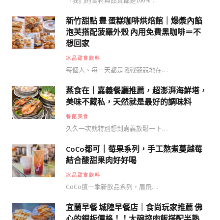
「我們的食材與品質都是100%…
新竹甜點 豐 蛋糕咖啡烘焙館｜爆漿內餡
泡芙搭配菠羅外殼 內用免費黑咖啡＝不
想回家
冰品甜食飲料
每個人、每一天都是戰戰兢兢地在…
蒸食在｜嘉義餐廳推薦，超澎湃海鮮塔，
美味不藏私，天然就是最好的調味料
餐館美食
久久一次就特別想到嘉義放鬆一下…
CoCo都可｜莓果系列，手工熬煮蔓越莓
結合酸甜果肉好好喝
冰品甜食飲料
CoCo這一季新飲品系列，眉飛…
宜蘭早餐 城隍早餐店｜食尚玩家推薦 佛
心的銅板價格！！大碗控肉飯搭配半熟