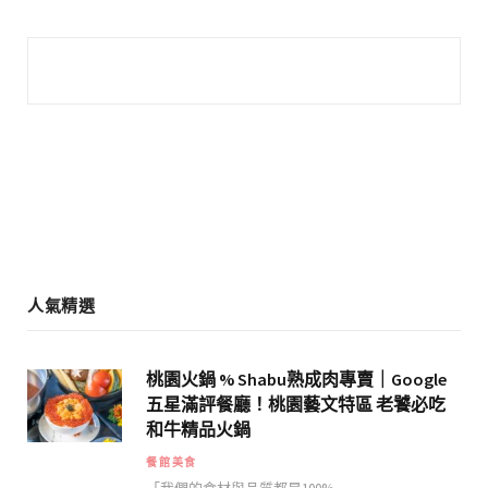
c
s
e
t
b
a
o
g
o
r
k
a
m
人氣精選
桃園火鍋 % Shabu熟成肉專賣｜Google
五星滿評餐廳！桃園藝文特區 老饕必吃
和牛精品火鍋
餐館美食