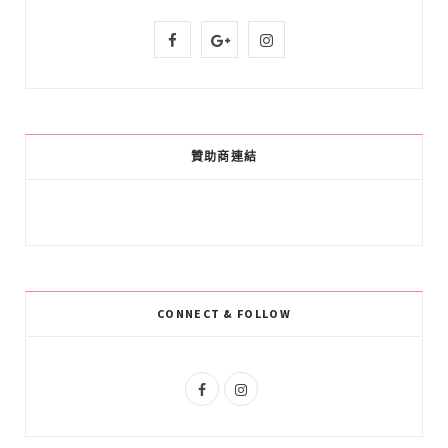
F
G
I
a
o
n
c
o
s
e
g
t
贊助商連結
b
l
a
o
e
g
o
P
r
k
l
a
CONNECT & FOLLOW
u
m
s
F
I
a
n