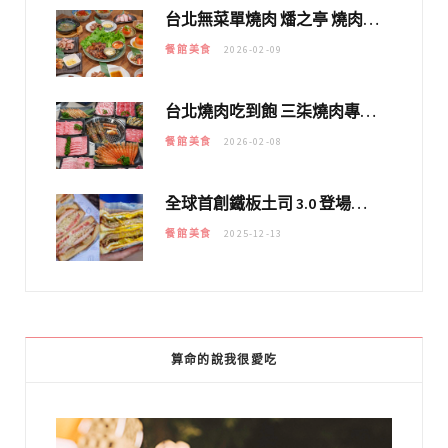
台北無菜單燒肉 燔之亭 燒肉場｜延吉街的 $980個人無菜單「雞」料理～
餐館美食
2026-02-09
台北燒肉吃到飽 三柒燒肉專門店｜日本A5和牛×龍蝦蟹腳雙拼，海陸霸氣開吃！
餐館美食
2026-02-08
全球首創鐵板土司 3.0 登場！扶旺號的全新高度 ｜漢堡換成鐵板土司，把台式靈魂塞得滿滿的！！
餐館美食
2025-12-13
算命的說我很愛吃