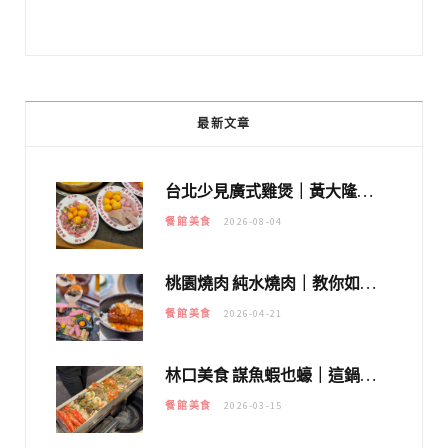
最新文章
台北少見廣式雞煲｜黃大隆濃郁煲湯：經典提燈與溫體雞肉，熬夜修仙不如來喝湯！
餐館美食
2026-08-04
桃園燒肉 純水燒肉｜教你如何優惠吃日本A5和牛各種部位，私房菜誠意吃好吃滿
餐館美食
2026-04-21
林口美食 謀魚蝦也蠔｜這鍋太狂！「蟹老闆派對鍋」10多種海鮮浮誇上桌，壽星再送生食摩天輪！
餐館美食
2026-03-15