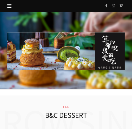
F
I
V
a
n
i
c
s
m
e
t
e
b
a
o
o
g
o
r
k
a
m
BROWSIN
TAG
B&C DESSERT