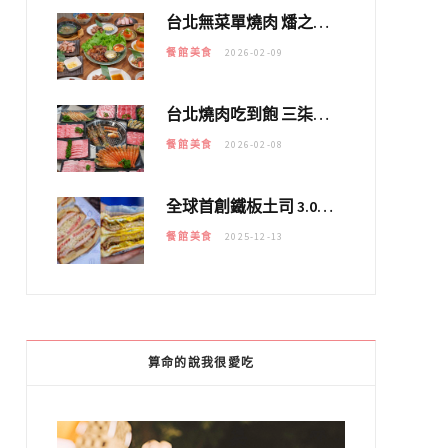
台北無菜單燒肉 燔之亭 燒肉場｜延吉街的 $980個人無菜單「雞」料理～
餐館美食
2026-02-09
台北燒肉吃到飽 三柒燒肉專門店｜日本A5和牛×龍蝦蟹腳雙拼，海陸霸氣開吃！
餐館美食
2026-02-08
全球首創鐵板土司 3.0 登場！扶旺號的全新高度 ｜漢堡換成鐵板土司，把台式靈魂塞得滿滿的！！
餐館美食
2025-12-13
算命的說我很愛吃