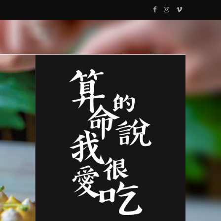
F
I
V
a
n
i
c
s
m
e
t
e
b
a
o
o
g
o
r
k
a
m