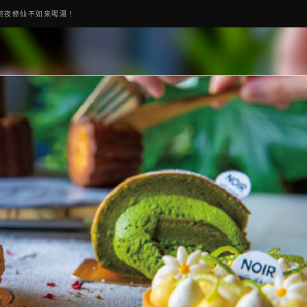
熬夜修仙不如來喝湯！