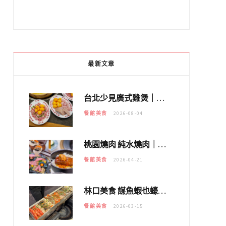
最新文章
台北少見廣式雞煲｜黃大隆濃郁煲湯：經典提燈與溫體雞肉，熬夜修仙不如來喝湯！
餐館美食
2026-08-04
桃園燒肉 純水燒肉｜教你如何優惠吃日本A5和牛各種部位，私房菜誠意吃好吃滿
餐館美食
2026-04-21
林口美食 謀魚蝦也蠔｜這鍋太狂！「蟹老闆派對鍋」10多種海鮮浮誇上桌，壽星再送生食摩天輪！
餐館美食
2026-03-15