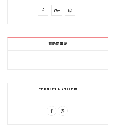
F
G
I
a
o
n
c
o
s
e
g
t
贊助商連結
b
l
a
o
e
g
o
P
r
k
l
a
CONNECT & FOLLOW
u
m
s
F
I
a
n