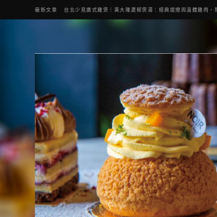
最新文章
台北少見廣式雞煲｜黃大隆濃郁煲湯：經典提燈與溫體雞肉，