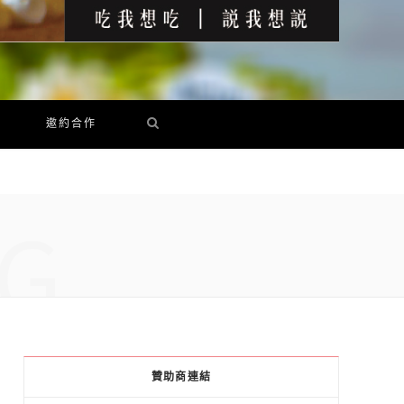
邀約合作
G
贊助商連結