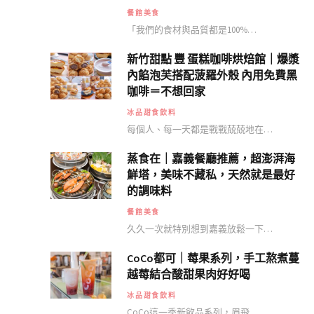
餐館美食
「我們的食材與品質都是100%…
新竹甜點 豐 蛋糕咖啡烘焙館｜爆漿
內餡泡芙搭配菠羅外殼 內用免費黑
咖啡＝不想回家
冰品甜食飲料
每個人、每一天都是戰戰兢兢地在…
蒸食在｜嘉義餐廳推薦，超澎湃海
鮮塔，美味不藏私，天然就是最好
的調味料
餐館美食
久久一次就特別想到嘉義放鬆一下…
CoCo都可｜莓果系列，手工熬煮蔓
越莓結合酸甜果肉好好喝
冰品甜食飲料
CoCo這一季新飲品系列，眉飛…