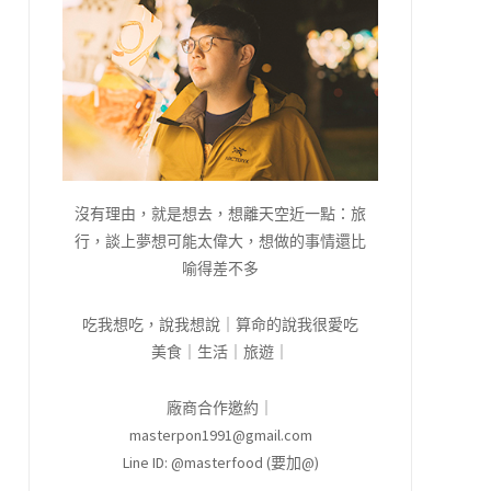
沒有理由，就是想去，想離天空近一點：旅
行，談上夢想可能太偉大，想做的事情還比
喻得差不多
吃我想吃，說我想說｜算命的說我很愛吃
美食｜生活｜旅遊｜
廠商合作邀約｜
masterpon1991@gmail.com
Line ID: @masterfood (要加@)