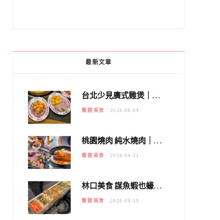
最新文章
台北少見廣式雞煲｜黃大隆濃郁煲湯：經典提燈與溫體雞肉，熬夜修仙不如來喝湯！
餐館美食
2026-08-04
桃園燒肉 純水燒肉｜教你如何優惠吃日本A5和牛各種部位，私房菜誠意吃好吃滿
餐館美食
2026-04-21
林口美食 謀魚蝦也蠔｜這鍋太狂！「蟹老闆派對鍋」10多種海鮮浮誇上桌，壽星再送生食摩天輪！
餐館美食
2026-03-15