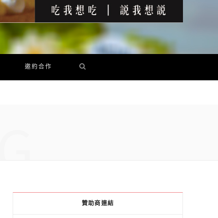
邀約合作
G
贊助商連結