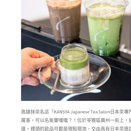
高雄抹茶名店「KANSYA Japanese Tea Sa
厲害，可以名氣響噹噹？！位於苓雅區廣州一街上，
達。裡頭的飲品可都是現點現泡，交由具有日本茶道