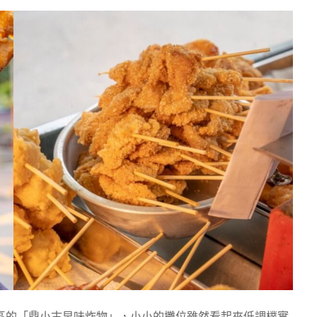
民區的「鼎小古早味炸物」，小小的攤位雖然看起來低調樸實