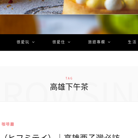
很愛玩
很愛住
旅遊專欄
生活
BROWSIN
TAG
高雄下午茶
咖啡廳
亭（ヒフミテイ）｜高雄西子灣必訪