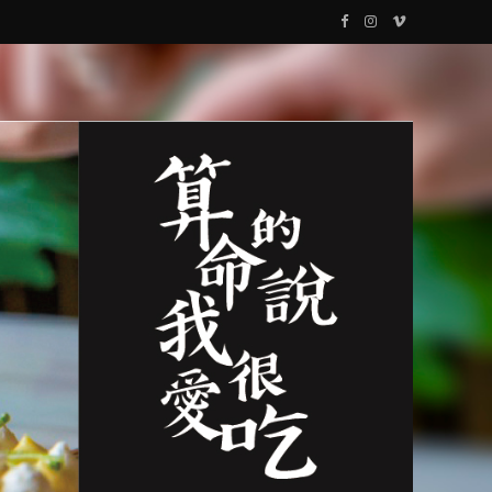
F
I
V
a
n
i
c
s
m
e
t
e
b
a
o
o
g
o
r
k
a
m