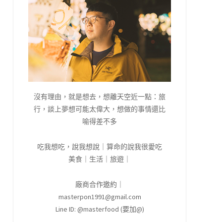
沒有理由，就是想去，想離天空近一點：旅
行，談上夢想可能太偉大，想做的事情還比
喻得差不多
吃我想吃，說我想說｜算命的說我很愛吃
美食｜生活｜旅遊｜
廠商合作邀約｜
masterpon1991@gmail.com
Line ID: @masterfood (要加@)