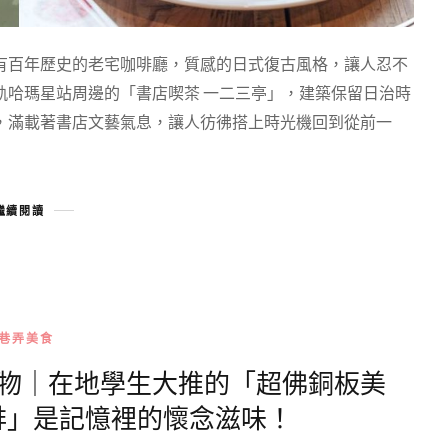
有百年歷史的老宅咖啡廳，質感的日式復古風格，讓人忍不
軌哈瑪星站周邊的「書店喫茶 一二三亭」，建築保留日治時
，滿載著書店文藝氣息，讓人彷彿搭上時光機回到從前一
繼續閱讀
巷弄美食
炸物｜在地學生大推的「超佛銅板美
排」是記憶裡的懷念滋味！