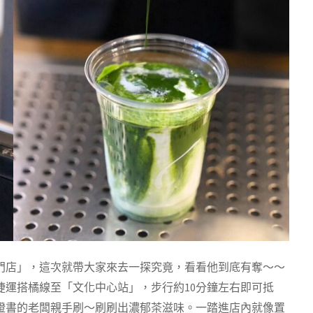
lon日本茶專門店」，這次就帶大家來去一探究竟，看看他到底有奪～～
捷運搭橘線至「文化中心站」，步行約10分鐘左右即可抵
證書的老闆親手刷～刷刷出濃郁茶滋味。一踏進店內就像置