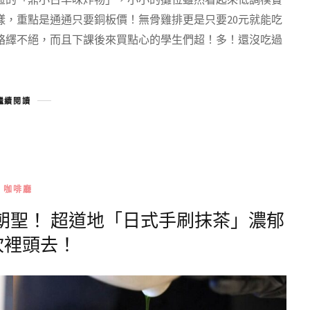
樣，重點是通通只要銅板價！無骨雞排更是只要20元就能吃
絡繹不絕，而且下課後來買點心的學生們超！多！還沒吃過
繼續閱讀
咖啡廳
合朝聖！ 超道地「日式手刷抹茶」濃郁
坎裡頭去！