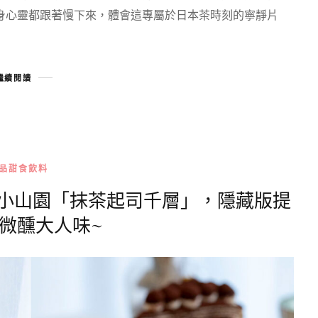
身心靈都跟著慢下來，體會這專屬於日本茶時刻的寧靜片
繼續閱讀
品甜食飲料
日本小山園「抹茶起司千層」，隱藏版提
微醺大人味~