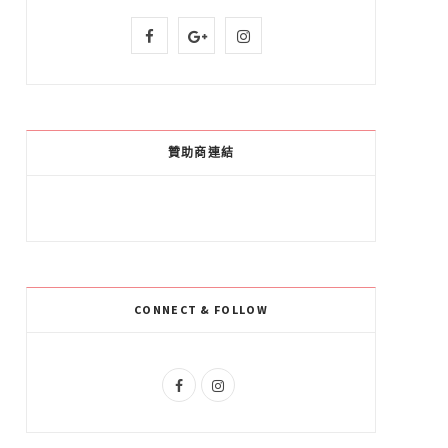
F
G
I
a
o
n
c
o
s
e
g
t
贊助商連結
b
l
a
o
e
g
o
P
r
k
l
a
CONNECT & FOLLOW
u
m
s
F
I
a
n