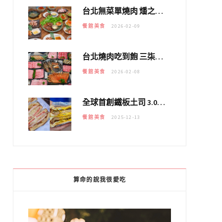
台北無菜單燒肉 燔之亭 燒肉場｜延吉街的 $980個人無菜單「雞」料理～
餐館美食
2026-02-09
台北燒肉吃到飽 三柒燒肉專門店｜日本A5和牛×龍蝦蟹腳雙拼，海陸霸氣開吃！
餐館美食
2026-02-08
全球首創鐵板土司 3.0 登場！扶旺號的全新高度 ｜漢堡換成鐵板土司，把台式靈魂塞得滿滿的！！
餐館美食
2025-12-13
算命的說我很愛吃