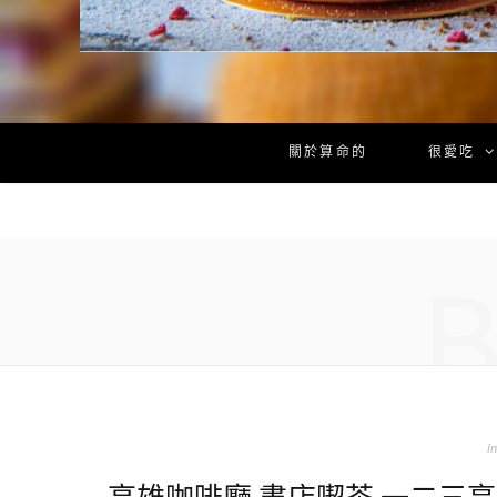
關於算命的
很愛吃
In
高雄咖啡廳 書店喫茶 一二三