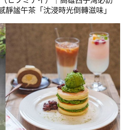
感靜謐午茶「沈浸時光倒轉滋味」