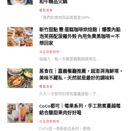
和牛精品火鍋
餐館美食
「我們的食材與品質都是100%…
新竹甜點 豐 蛋糕咖啡烘焙館｜爆漿內餡
泡芙搭配菠羅外殼 內用免費黑咖啡＝不
想回家
冰品甜食飲料
每個人、每一天都是戰戰兢兢地在…
蒸食在｜嘉義餐廳推薦，超澎湃海鮮塔，
美味不藏私，天然就是最好的調味料
餐館美食
久久一次就特別想到嘉義放鬆一下…
CoCo都可｜莓果系列，手工熬煮蔓越莓
結合酸甜果肉好好喝
冰品甜食飲料
CoCo這一季新飲品系列，眉飛…