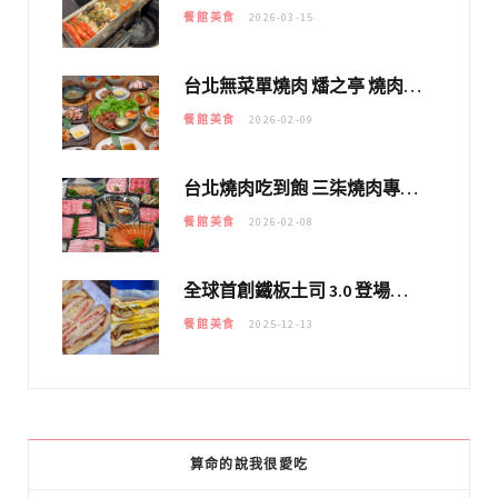
餐館美食
2026-03-15
台北無菜單燒肉 燔之亭 燒肉場｜延吉街的 $980個人無菜單「雞」料理～
餐館美食
2026-02-09
台北燒肉吃到飽 三柒燒肉專門店｜日本A5和牛×龍蝦蟹腳雙拼，海陸霸氣開吃！
餐館美食
2026-02-08
全球首創鐵板土司 3.0 登場！扶旺號的全新高度 ｜漢堡換成鐵板土司，把台式靈魂塞得滿滿的！！
餐館美食
2025-12-13
算命的說我很愛吃