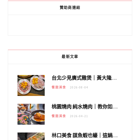
贊助商連結
最新文章
台北少見廣式雞煲｜黃大隆濃郁煲湯：經典提燈與溫體雞肉，熬夜修仙不如來喝湯！
餐館美食
2026-08-04
桃園燒肉 純水燒肉｜教你如何優惠吃日本A5和牛各種部位，私房菜誠意吃好吃滿
餐館美食
2026-04-21
林口美食 謀魚蝦也蠔｜這鍋太狂！「蟹老闆派對鍋」10多種海鮮浮誇上桌，壽星再送生食摩天輪！