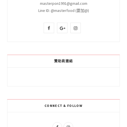
masterpon1991@gmail.com
Line ID: @masterfood (要加@)
F
G
I
a
o
n
c
o
s
e
g
t
贊助商連結
b
l
a
o
e
g
o
P
r
k
l
a
CONNECT & FOLLOW
u
m
s
F
I