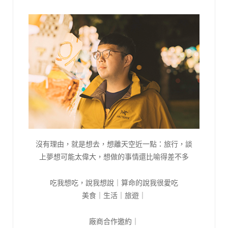
沒有理由，就是想去，想離天空近一點：旅行，談
上夢想可能太偉大，想做的事情還比喻得差不多
吃我想吃，說我想說｜算命的說我很愛吃
美食｜生活｜旅遊｜
廠商合作邀約｜