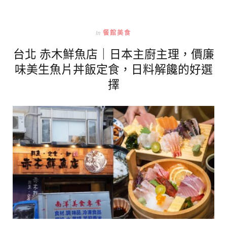
In
餐館美食
台北 赤木鮮魚店｜日本主廚主理，價廉
味美生魚片丼飯定食，日料解饞的好選
擇