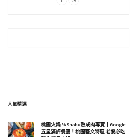
a
n
c
s
e
t
b
a
o
g
o
r
k
a
m
人氣精選
桃園火鍋 % Shabu熟成肉專賣｜Google
五星滿評餐廳！桃園藝文特區 老饕必吃