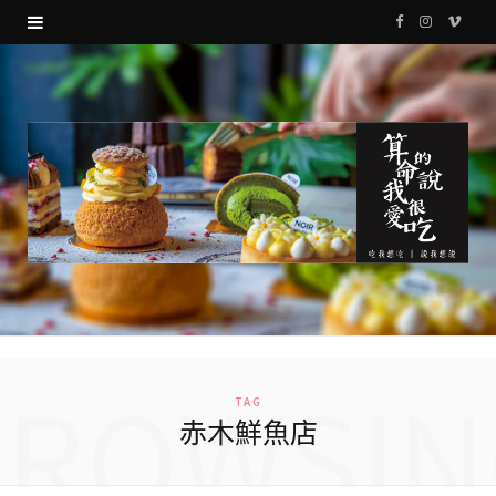
F
I
V
a
n
i
c
s
m
e
t
e
b
a
o
o
g
o
r
k
a
m
BROWSIN
TAG
赤木鮮魚店