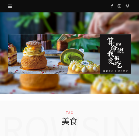
F
I
V
a
n
i
c
s
m
e
t
e
b
a
o
o
g
o
r
k
a
m
BROWSIN
TAG
美食