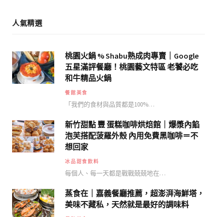
人氣精選
桃園火鍋 % Shabu熟成肉專賣｜Google
五星滿評餐廳！桃園藝文特區 老饕必吃
和牛精品火鍋
餐館美食
「我們的食材與品質都是100%…
新竹甜點 豐 蛋糕咖啡烘焙館｜爆漿內餡
泡芙搭配菠羅外殼 內用免費黑咖啡＝不
想回家
冰品甜食飲料
每個人、每一天都是戰戰兢兢地在…
蒸食在｜嘉義餐廳推薦，超澎湃海鮮塔，
美味不藏私，天然就是最好的調味料