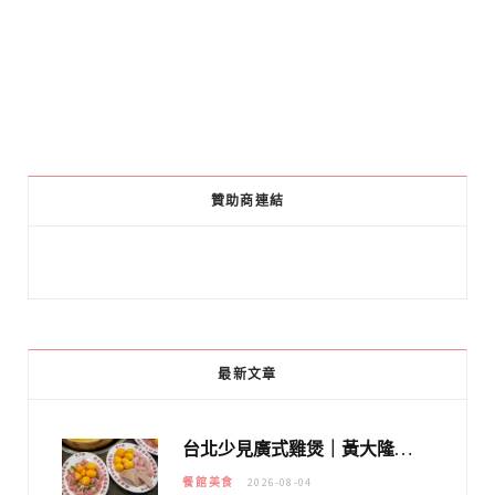
贊助商連結
最新文章
台北少見廣式雞煲｜黃大隆濃郁煲湯：經典提燈與溫體雞肉，熬夜修仙不如來喝湯！
餐館美食
2026-08-04