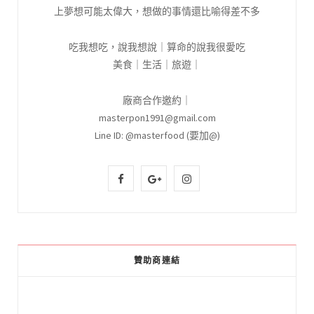
上夢想可能太偉大，想做的事情還比喻得差不多
吃我想吃，說我想說｜算命的說我很愛吃
美食｜生活｜旅遊｜
廠商合作邀約｜
masterpon1991@gmail.com
Line ID: @masterfood (要加@)
F
G
I
a
o
n
c
o
s
e
g
t
贊助商連結
b
l
a
o
e
g