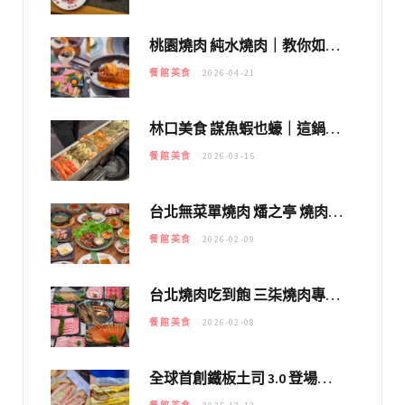
桃園燒肉 純水燒肉｜教你如何優惠吃日本A5和牛各種部位，私房菜誠意吃好吃滿
餐館美食
2026-04-21
林口美食 謀魚蝦也蠔｜這鍋太狂！「蟹老闆派對鍋」10多種海鮮浮誇上桌，壽星再送生食摩天輪！
餐館美食
2026-03-15
台北無菜單燒肉 燔之亭 燒肉場｜延吉街的 $980個人無菜單「雞」料理～
餐館美食
2026-02-09
台北燒肉吃到飽 三柒燒肉專門店｜日本A5和牛×龍蝦蟹腳雙拼，海陸霸氣開吃！
餐館美食
2026-02-08
全球首創鐵板土司 3.0 登場！扶旺號的全新高度 ｜漢堡換成鐵板土司，把台式靈魂塞得滿滿的！！