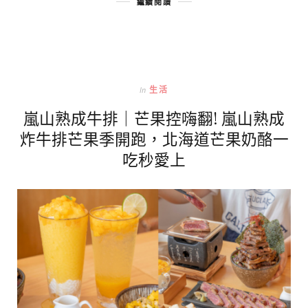
繼續閱讀
In
生活
嵐山熟成牛排｜芒果控嗨翻! 嵐山熟成
炸牛排芒果季開跑，北海道芒果奶酪一
吃秒愛上