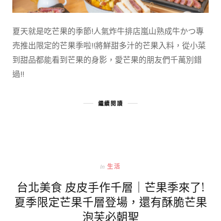
夏天就是吃芒果的季節!人氣炸牛排店嵐山熟成牛かつ專
売推出限定的芒果季啦!!將鮮甜多汁的芒果入料，從小菜
到甜品都能看到芒果的身影，愛芒果的朋友們千萬別錯
過!!
繼續閱讀
In
生活
台北美食 皮皮手作千層｜芒果季來了!
夏季限定芒果千層登場，還有酥脆芒果
泡芙必朝聖