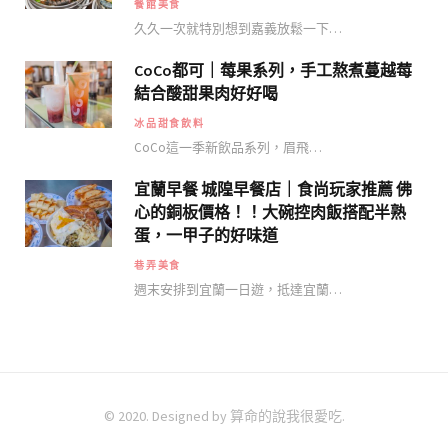
餐館美食
久久一次就特別想到嘉義放鬆一下…
CoCo都可｜莓果系列，手工熬煮蔓越莓
結合酸甜果肉好好喝
冰品甜食飲料
CoCo這一季新飲品系列，眉飛…
宜蘭早餐 城隍早餐店｜食尚玩家推薦 佛
心的銅板價格！！大碗控肉飯搭配半熟
蛋，一甲子的好味道
巷弄美食
週末安排到宜蘭一日遊，抵達宜蘭…
© 2020. Designed by 算命的說我很愛吃.