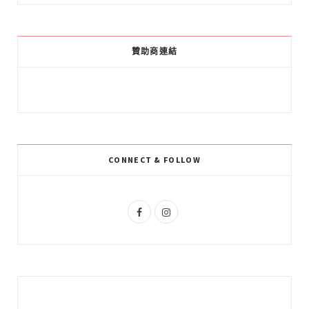
c
o
s
e
g
t
贊助商連結
b
l
a
o
e
g
o
P
r
k
l
a
CONNECT & FOLLOW
u
m
s
F
I
a
n
c
s
e
t
b
a