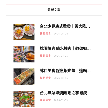
最新文章
台北少見廣式雞煲｜黃大隆濃郁煲湯：經典提燈與溫體雞肉，熬夜修仙不如來喝湯！
餐館美食
2026-08-04
桃園燒肉 純水燒肉｜教你如何優惠吃日本A5和牛各種部位，私房菜誠意吃好吃滿
餐館美食
2026-04-21
林口美食 謀魚蝦也蠔｜這鍋太狂！「蟹老闆派對鍋」10多種海鮮浮誇上桌，壽星再送生食摩天輪！
餐館美食
2026-03-15
台北無菜單燒肉 燔之亭 燒肉場｜延吉街的 $980個人無菜單「雞」料理～
餐館美食
2026-02-09