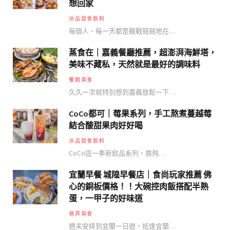
想回家
冰品甜食飲料
每個人、每一天都是戰戰兢兢地在…
蒸食在｜嘉義餐廳推薦，超澎湃海鮮塔，
美味不藏私，天然就是最好的調味料
餐館美食
久久一次就特別想到嘉義放鬆一下…
CoCo都可｜莓果系列，手工熬煮蔓越莓
結合酸甜果肉好好喝
冰品甜食飲料
CoCo這一季新飲品系列，眉飛…
宜蘭早餐 城隍早餐店｜食尚玩家推薦 佛
心的銅板價格！！大碗控肉飯搭配半熟
蛋，一甲子的好味道
巷弄美食
週末安排到宜蘭一日遊，抵達宜蘭…