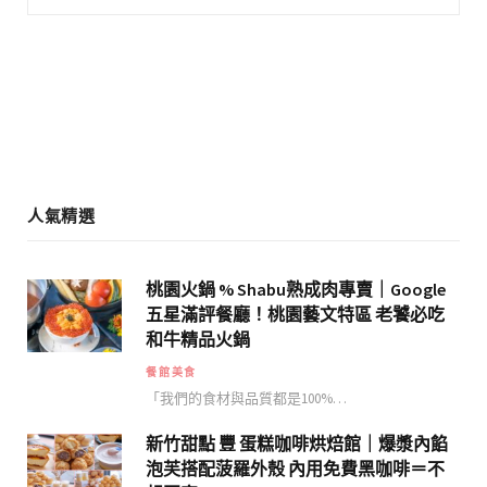
o
g
o
r
k
a
m
人氣精選
桃園火鍋 % Shabu熟成肉專賣｜Google
五星滿評餐廳！桃園藝文特區 老饕必吃
和牛精品火鍋
餐館美食
「我們的食材與品質都是100%…
新竹甜點 豐 蛋糕咖啡烘焙館｜爆漿內餡
泡芙搭配菠羅外殼 內用免費黑咖啡＝不