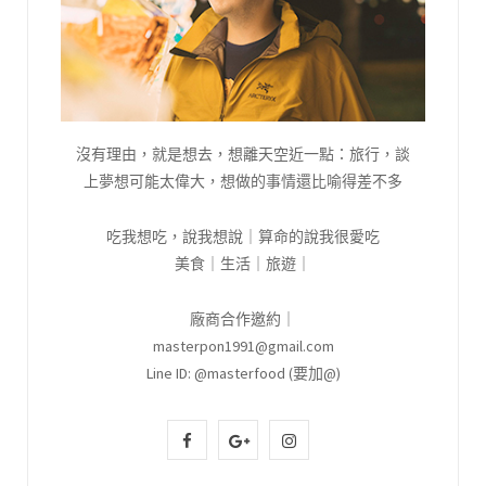
沒有理由，就是想去，想離天空近一點：旅行，談
上夢想可能太偉大，想做的事情還比喻得差不多
吃我想吃，說我想說｜算命的說我很愛吃
美食｜生活｜旅遊｜
廠商合作邀約｜
masterpon1991@gmail.com
Line ID: @masterfood (要加@)
F
G
I
a
o
n