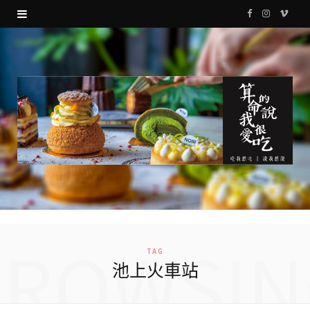
F
I
V
a
n
i
c
s
m
e
t
e
b
a
o
o
g
o
r
k
a
m
BROWSIN
TAG
池上火車站