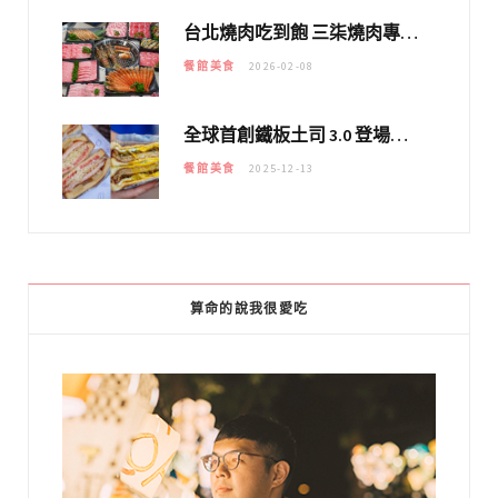
台北燒肉吃到飽 三柒燒肉專門店｜日本A5和牛×龍蝦蟹腳雙拼，海陸霸氣開吃！
餐館美食
2026-02-08
全球首創鐵板土司 3.0 登場！扶旺號的全新高度 ｜漢堡換成鐵板土司，把台式靈魂塞得滿滿的！！
餐館美食
2025-12-13
算命的說我很愛吃