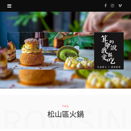
F
I
V
a
n
i
c
s
m
e
t
e
b
a
o
o
g
o
r
k
a
m
BROWSIN
TAG
松山區火鍋