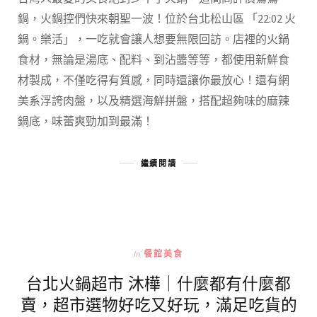
鍋，火鍋控們快來朝聖一波！位於台北松山區 「22:02 火
鍋。樂活」，一吃就會讓人想要無限回訪。店裡的火鍋
食材，無論是湯底、配料、到沾醬等等，都使用新鮮食
材製成，不僅吃得有質感，同時還讓你最放心！還有網
美系浮誇肉盤，以及精選海鮮拼盤，搭配超夠味的麻辣
鍋底，味蕾爽勁加到最滿！
繼續閱讀
In
餐館美食
台北火鍋超市 沐樺｜什麼都有什麼都
賣，超市選物好吃又好玩，滿足吃貨的