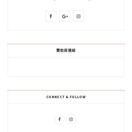
F
G
I
a
o
n
c
o
s
e
g
t
贊助商連結
b
l
a
o
e
g
o
P
r
k
l
a
CONNECT & FOLLOW
u
m
s
F
I
a
n