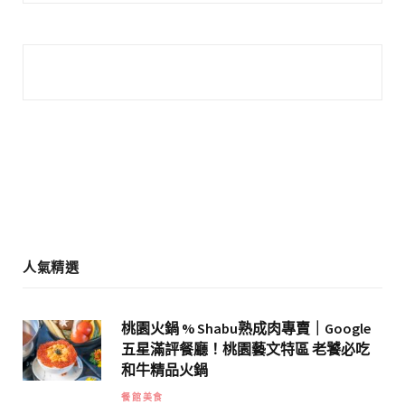
c
s
e
t
b
a
o
g
o
r
k
a
m
人氣精選
桃園火鍋 % Shabu熟成肉專賣｜Google
五星滿評餐廳！桃園藝文特區 老饕必吃
和牛精品火鍋
餐館美食