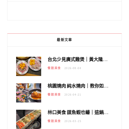
最新文章
台北少見廣式雞煲｜黃大隆濃郁煲湯：經典提燈與溫體雞肉，熬夜修仙不如來喝湯！
餐館美食
2026-08-04
桃園燒肉 純水燒肉｜教你如何優惠吃日本A5和牛各種部位，私房菜誠意吃好吃滿
餐館美食
2026-04-21
林口美食 謀魚蝦也蠔｜這鍋太狂！「蟹老闆派對鍋」10多種海鮮浮誇上桌，壽星再送生食摩天輪！
餐館美食
2026-03-15