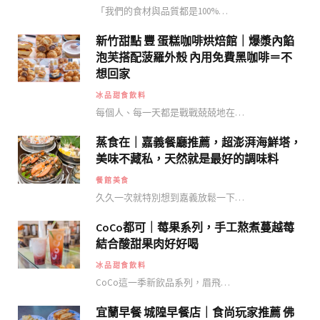
「我們的食材與品質都是100%…
新竹甜點 豐 蛋糕咖啡烘焙館｜爆漿內餡
泡芙搭配菠羅外殼 內用免費黑咖啡＝不
想回家
冰品甜食飲料
每個人、每一天都是戰戰兢兢地在…
蒸食在｜嘉義餐廳推薦，超澎湃海鮮塔，
美味不藏私，天然就是最好的調味料
餐館美食
久久一次就特別想到嘉義放鬆一下…
CoCo都可｜莓果系列，手工熬煮蔓越莓
結合酸甜果肉好好喝
冰品甜食飲料
CoCo這一季新飲品系列，眉飛…
宜蘭早餐 城隍早餐店｜食尚玩家推薦 佛