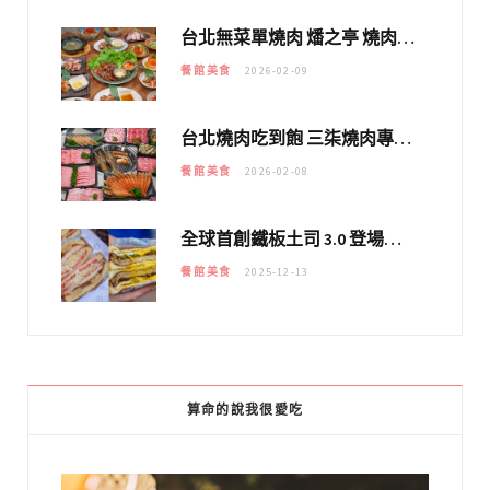
台北無菜單燒肉 燔之亭 燒肉場｜延吉街的 $980個人無菜單「雞」料理～
餐館美食
2026-02-09
台北燒肉吃到飽 三柒燒肉專門店｜日本A5和牛×龍蝦蟹腳雙拼，海陸霸氣開吃！
餐館美食
2026-02-08
全球首創鐵板土司 3.0 登場！扶旺號的全新高度 ｜漢堡換成鐵板土司，把台式靈魂塞得滿滿的！！
餐館美食
2025-12-13
算命的說我很愛吃