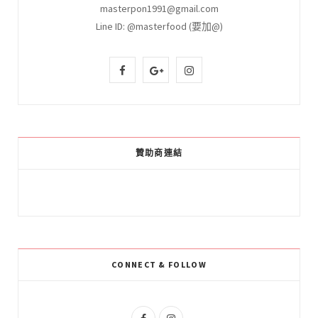
masterpon1991@gmail.com
Line ID: @masterfood (要加@)
F
G
I
a
o
n
c
o
s
e
g
t
贊助商連結
b
l
a
o
e
g
o
P
r
k
l
a
CONNECT & FOLLOW
u
m
s
F
I