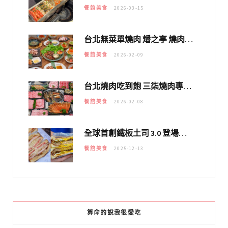
餐館美食
2026-03-15
台北無菜單燒肉 燔之亭 燒肉場｜延吉街的 $980個人無菜單「雞」料理～
餐館美食
2026-02-09
台北燒肉吃到飽 三柒燒肉專門店｜日本A5和牛×龍蝦蟹腳雙拼，海陸霸氣開吃！
餐館美食
2026-02-08
全球首創鐵板土司 3.0 登場！扶旺號的全新高度 ｜漢堡換成鐵板土司，把台式靈魂塞得滿滿的！！
餐館美食
2025-12-13
算命的說我很愛吃