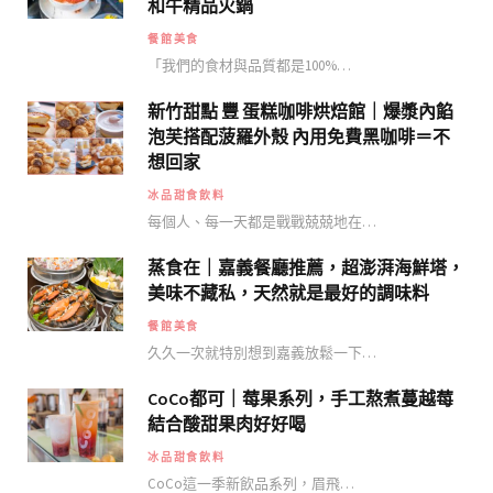
和牛精品火鍋
餐館美食
「我們的食材與品質都是100%…
新竹甜點 豐 蛋糕咖啡烘焙館｜爆漿內餡
泡芙搭配菠羅外殼 內用免費黑咖啡＝不
想回家
冰品甜食飲料
每個人、每一天都是戰戰兢兢地在…
蒸食在｜嘉義餐廳推薦，超澎湃海鮮塔，
美味不藏私，天然就是最好的調味料
餐館美食
久久一次就特別想到嘉義放鬆一下…
CoCo都可｜莓果系列，手工熬煮蔓越莓
結合酸甜果肉好好喝
冰品甜食飲料
CoCo這一季新飲品系列，眉飛…