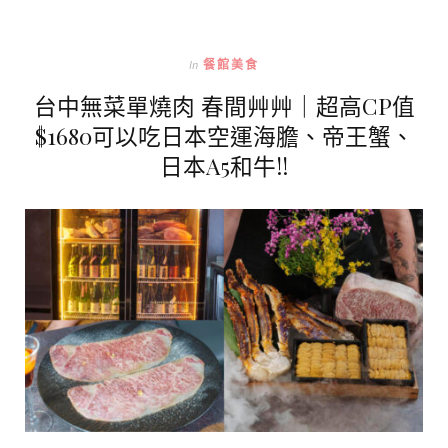
In
餐館美食
台中無菜單燒肉 春間艸艸｜超高CP值
$1680可以吃日本空運海膽、帝王蟹、
日本A5和牛!!