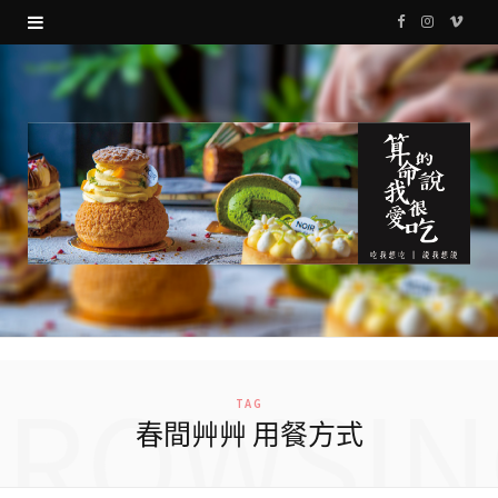
F
I
V
a
n
i
c
s
m
e
t
e
b
a
o
o
g
o
r
k
a
m
BROWSIN
TAG
春間艸艸 用餐方式