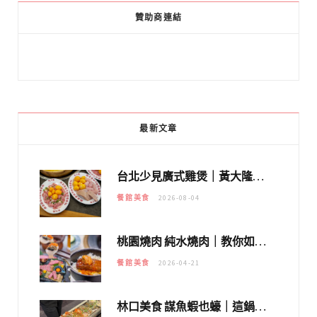
贊助商連結
最新文章
台北少見廣式雞煲｜黃大隆濃郁煲湯：經典提燈與溫體雞肉，熬夜修仙不如來喝湯！
餐館美食
2026-08-04
桃園燒肉 純水燒肉｜教你如何優惠吃日本A5和牛各種部位，私房菜誠意吃好吃滿
餐館美食
2026-04-21
林口美食 謀魚蝦也蠔｜這鍋太狂！「蟹老闆派對鍋」10多種海鮮浮誇上桌，壽星再送生食摩天輪！