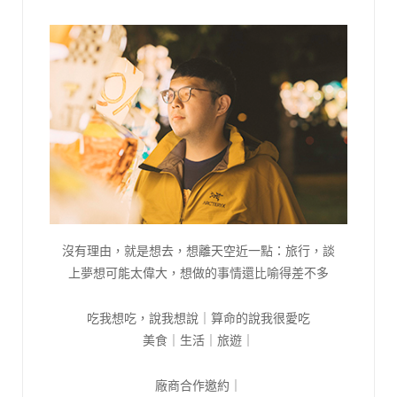
沒有理由，就是想去，想離天空近一點：旅行，談
上夢想可能太偉大，想做的事情還比喻得差不多
吃我想吃，說我想說｜算命的說我很愛吃
美食｜生活｜旅遊｜
廠商合作邀約｜