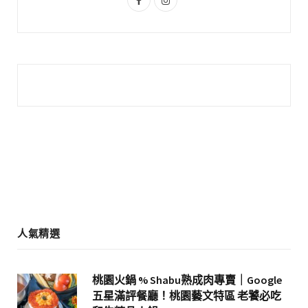
a
n
c
s
e
t
b
a
o
g
o
r
k
a
m
人氣精選
桃園火鍋 % Shabu熟成肉專賣｜Google
五星滿評餐廳！桃園藝文特區 老饕必吃