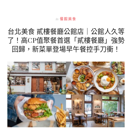
In
餐館美食
台北美食 貳樓餐廳公館店｜公館人久等
了！高CP值聚餐首選「貳樓餐廳」強勢
回歸，新菜單登場早午餐控手刀衝！