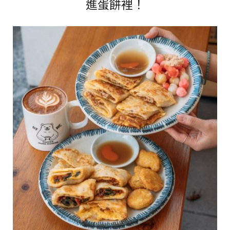
進蛋餅裡！