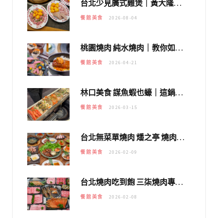
台北少見廣式雞煲｜黃大隆濃郁煲湯：經典提燈與溫體雞肉，熬夜修仙不如來喝湯！
餐館美食
2026-08-04
桃園燒肉 純水燒肉｜教你如何優惠吃日本A5和牛各種部位，私房菜誠意吃好吃滿
餐館美食
2026-04-21
林口美食 謀魚蝦也蠔｜這鍋太狂！「蟹老闆派對鍋」10多種海鮮浮誇上桌，壽星再送生食摩天輪！
餐館美食
2026-03-15
台北無菜單燒肉 燔之亭 燒肉場｜延吉街的 $980個人無菜單「雞」料理～
餐館美食
2026-02-09
台北燒肉吃到飽 三柒燒肉專門店｜日本A5和牛×龍蝦蟹腳雙拼，海陸霸氣開吃！
餐館美食
2026-02-08