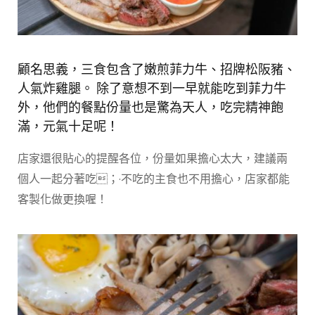
顧名思義，三食包含了嫩煎菲力牛、招牌松阪豬、
人氣炸雞腿。 除了意想不到一早就能吃到菲力牛
外，他們的餐點份量也是驚為天人，吃完精神飽
滿，元氣十足呢！
店家還很貼心的提醒各位，份量如果擔心太大，建議兩
個人一起分著吃；·不吃的主食也不用擔心，店家都能
客製化做更換喔！