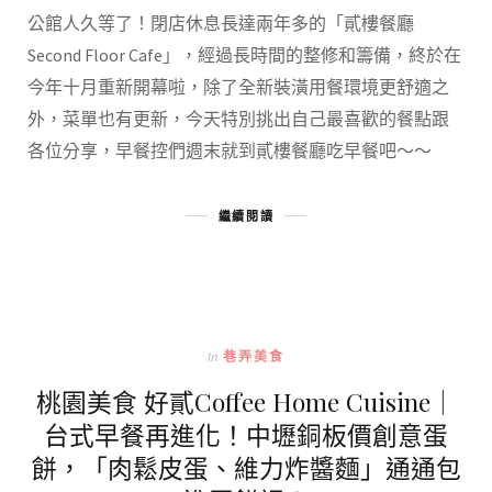
公館人久等了！閉店休息長達兩年多的「貳樓餐廳
Second Floor Cafe」，經過長時間的整修和籌備，終於在
今年十月重新開幕啦，除了全新裝潢用餐環境更舒適之
外，菜單也有更新，今天特別挑出自己最喜歡的餐點跟
各位分享，早餐控們週末就到貳樓餐廳吃早餐吧～～
繼續閱讀
In
巷弄美食
桃園美食 好貳Coffee Home Cuisine｜
台式早餐再進化！中壢銅板價創意蛋
餅，「肉鬆皮蛋、維力炸醬麵」通通包