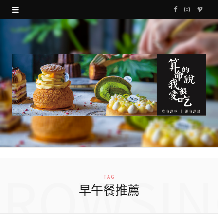
F
I
V
a
n
i
c
s
m
e
t
e
b
a
o
o
g
o
r
k
a
m
BROWSIN
TAG
早午餐推薦