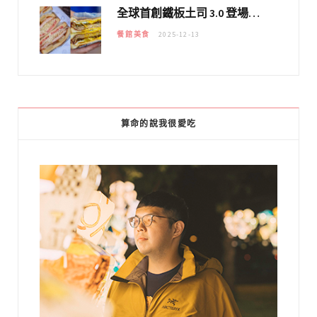
全球首創鐵板土司 3.0 登場！扶旺號的全新高度 ｜漢堡換成鐵板土司，把台式靈魂塞得滿滿的！！
餐館美食
2025-12-13
算命的說我很愛吃