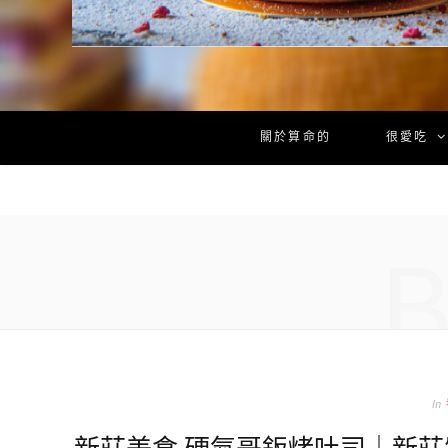
關於算命的
很愛吃
In
新莊美食 硬氣哥鈑烤吐司｜新