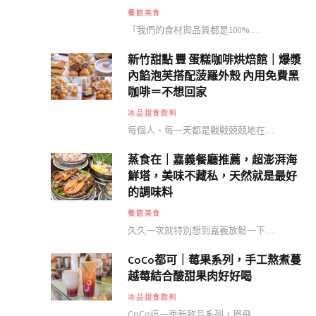
餐館美食
「我們的食材與品質都是100%…
新竹甜點 豐 蛋糕咖啡烘焙館｜爆漿
內餡泡芙搭配菠羅外殼 內用免費黑
咖啡＝不想回家
冰品甜食飲料
每個人、每一天都是戰戰兢兢地在…
蒸食在｜嘉義餐廳推薦，超澎湃海
鮮塔，美味不藏私，天然就是最好
的調味料
餐館美食
久久一次就特別想到嘉義放鬆一下…
CoCo都可｜莓果系列，手工熬煮蔓
越莓結合酸甜果肉好好喝
冰品甜食飲料
CoCo這一季新飲品系列，眉飛…