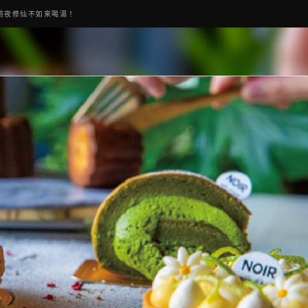
熬夜修仙不如來喝湯！