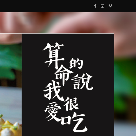
F
I
V
a
n
i
c
s
m
e
t
e
b
a
o
o
g
o
r
k
a
m