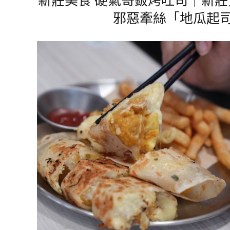
邪惡牽絲「地瓜起