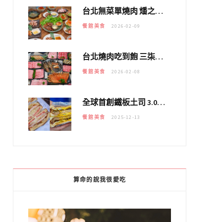
台北無菜單燒肉 燔之亭 燒肉場｜延吉街的 $980個人無菜單「雞」料理～
餐館美食
2026-02-09
台北燒肉吃到飽 三柒燒肉專門店｜日本A5和牛×龍蝦蟹腳雙拼，海陸霸氣開吃！
餐館美食
2026-02-08
全球首創鐵板土司 3.0 登場！扶旺號的全新高度 ｜漢堡換成鐵板土司，把台式靈魂塞得滿滿的！！
餐館美食
2025-12-13
算命的說我很愛吃