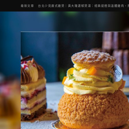
最新文章
台北少見廣式雞煲｜黃大隆濃郁煲湯：經典提燈與溫體雞肉，