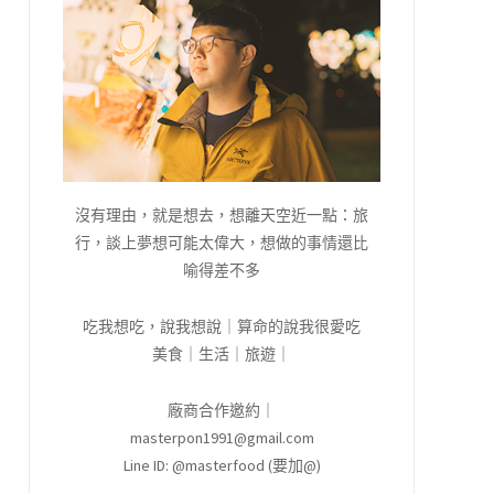
沒有理由，就是想去，想離天空近一點：旅
行，談上夢想可能太偉大，想做的事情還比
喻得差不多
吃我想吃，說我想說｜算命的說我很愛吃
美食｜生活｜旅遊｜
廠商合作邀約｜
masterpon1991@gmail.com
Line ID: @masterfood (要加@)