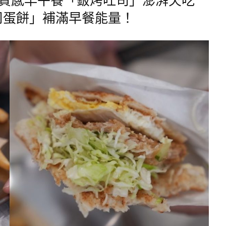
司蛋餅」補滿早餐能量！