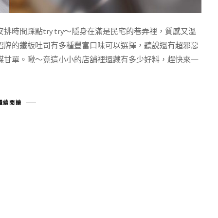
時間踩點try try～隱身在滿是民宅的巷弄裡，質感又溫
招牌的鐵板吐司有多種豐富口味可以選擇，聽說還有超邪惡
謀甘單。啾～竟這小小的店舖裡還藏有多少好料，趕快來一
繼續閱讀