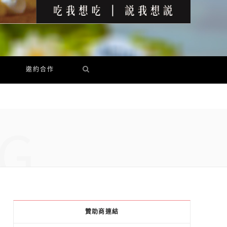
邀約合作
G
贊助商連結