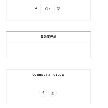
F
G
I
a
o
n
c
o
s
e
g
t
贊助商連結
b
l
a
o
e
g
o
P
r
k
l
a
CONNECT & FOLLOW
u
m
s
F
I
a
n