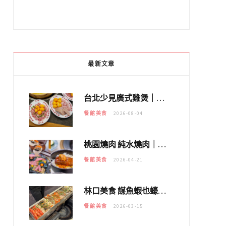
最新文章
台北少見廣式雞煲｜黃大隆濃郁煲湯：經典提燈與溫體雞肉，熬夜修仙不如來喝湯！
餐館美食
2026-08-04
桃園燒肉 純水燒肉｜教你如何優惠吃日本A5和牛各種部位，私房菜誠意吃好吃滿
餐館美食
2026-04-21
林口美食 謀魚蝦也蠔｜這鍋太狂！「蟹老闆派對鍋」10多種海鮮浮誇上桌，壽星再送生食摩天輪！
餐館美食
2026-03-15