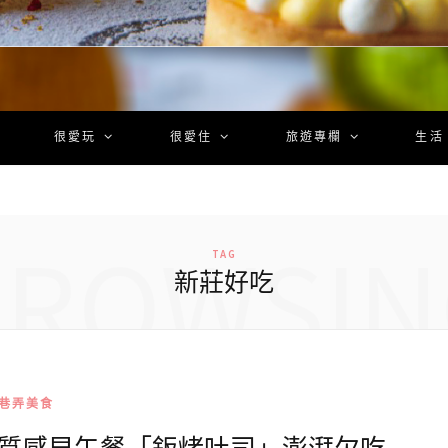
很愛玩
很愛住
旅遊專欄
生活
BROWSIN
TAG
新莊好吃
巷弄美食
莊質感早午餐「鈑烤吐司」澎湃欠吃