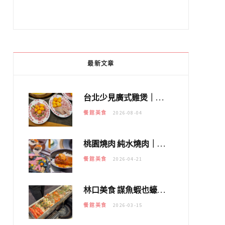
最新文章
台北少見廣式雞煲｜黃大隆濃郁煲湯：經典提燈與溫體雞肉，熬夜修仙不如來喝湯！
餐館美食
2026-08-04
桃園燒肉 純水燒肉｜教你如何優惠吃日本A5和牛各種部位，私房菜誠意吃好吃滿
餐館美食
2026-04-21
林口美食 謀魚蝦也蠔｜這鍋太狂！「蟹老闆派對鍋」10多種海鮮浮誇上桌，壽星再送生食摩天輪！
餐館美食
2026-03-15