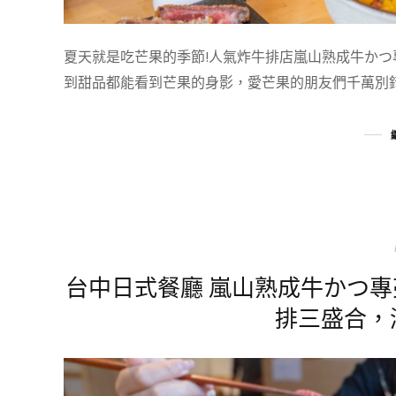
夏天就是吃芒果的季節!人氣炸牛排店嵐山熟成牛かつ
到甜品都能看到芒果的身影，愛芒果的朋友們千萬別錯
台中日式餐廳 嵐山熟成牛かつ
排三盛合，