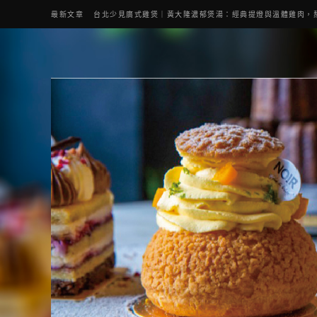
最新文章
台北少見廣式雞煲｜黃大隆濃郁煲湯：經典提燈與溫體雞肉，