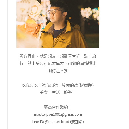
沒有理由，就是想去，想離天空近一點：旅
行，談上夢想可能太偉大，想做的事情還比
喻得差不多
吃我想吃，說我想說｜算命的說我很愛吃
美食｜生活｜旅遊｜
廠商合作邀約｜
masterpon1991@gmail.com
Line ID: @masterfood (要加@)