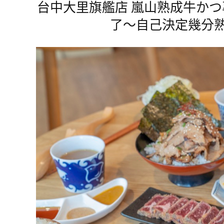
台中大里旗艦店 嵐山熟成牛か
了～自己決定幾分