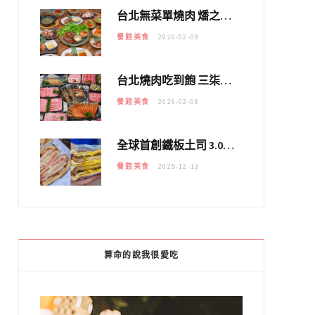
台北無菜單燒肉 燔之亭 燒肉場｜延吉街的 $980個人無菜單「雞」料理～
餐館美食
2026-02-09
台北燒肉吃到飽 三柒燒肉專門店｜日本A5和牛×龍蝦蟹腳雙拼，海陸霸氣開吃！
餐館美食
2026-02-08
全球首創鐵板土司 3.0 登場！扶旺號的全新高度 ｜漢堡換成鐵板土司，把台式靈魂塞得滿滿的！！
餐館美食
2025-12-13
算命的說我很愛吃