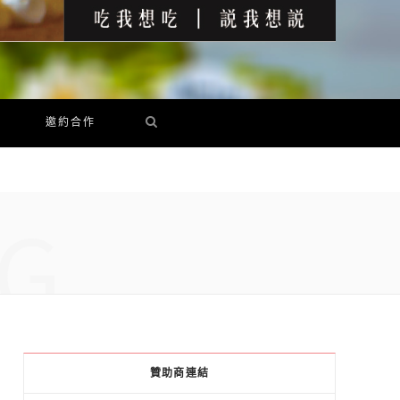
邀約合作
G
贊助商連結