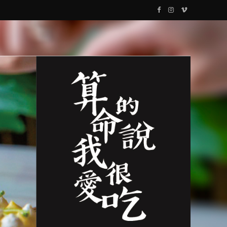
F
I
V
a
n
i
c
s
m
e
t
e
b
a
o
o
g
o
r
k
a
m