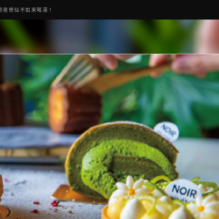
熬夜修仙不如來喝湯！