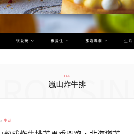
很愛玩
很愛住
旅遊專欄
生活
BROWSIN
TAG
嵐山炸牛排
In
生活
嵐山熟成炸牛排芒果季開跑，北海道芒