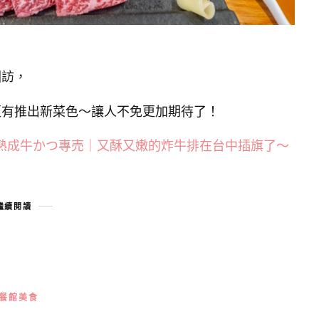
回訪，
更有推出新菜色～讓人不免更加期待了！
山熟成牛かつ專売｜又酥又嫩的炸牛排在台中插旗了～
繼續閱讀
餐館美食