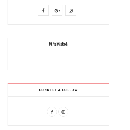
F
G
I
a
o
n
c
o
s
e
g
t
贊助商連結
b
l
a
o
e
g
o
P
r
k
l
a
CONNECT & FOLLOW
u
m
s
F
I
a
n