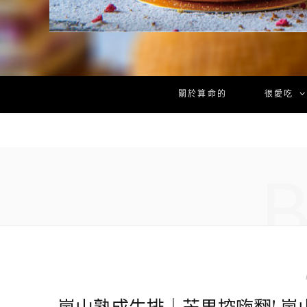
關於算命的
很愛吃
嵐山熟成牛排｜芒果控嗨翻! 