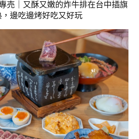
つ專売｜又酥又嫩的炸牛排在台中插旗
熟，邊吃邊烤好吃又好玩