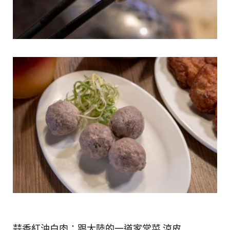
蒜香紅油白肉：跟大陸的一道家常菜 涼皮