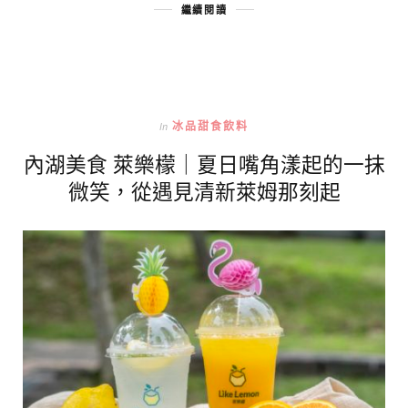
繼續閱讀
In
冰品甜食飲料
內湖美食 萊樂檬｜夏日嘴角漾起的一抹
微笑，從遇見清新萊姆那刻起