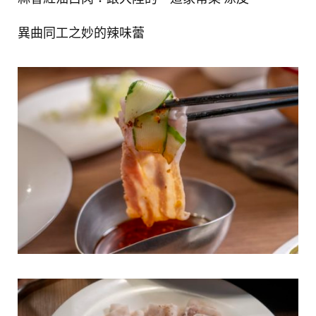
異曲同工之妙的辣味蕾