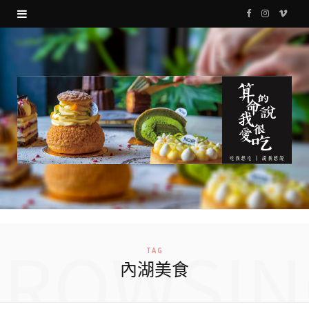
F
I
V
a
n
i
c
s
m
e
t
e
b
a
o
o
g
o
r
k
a
m
BROWSIN
TAG
內湖美食