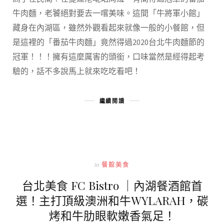
牛肉麵，老饕絕對要去一嚐美味。這間「牛將軍小館」
藏身在內湖區，雖然外觀看起來就像一般的小餐館，但
是這裡的「番茄牛肉麵」竟然得過2020台北牛肉麵節的
冠軍！！！擁有這麼厲害的頭銜，口味當然是經得起考
驗的，話不多說馬上就來吃吃看吧！
繼續閱讀
In
餐館美食
台北美食 FC Bistro ｜內湖餐酒館首
選！主打頂級澳洲和牛WYLARAH，碳
烤和牛肋眼軟嫩香氣足！