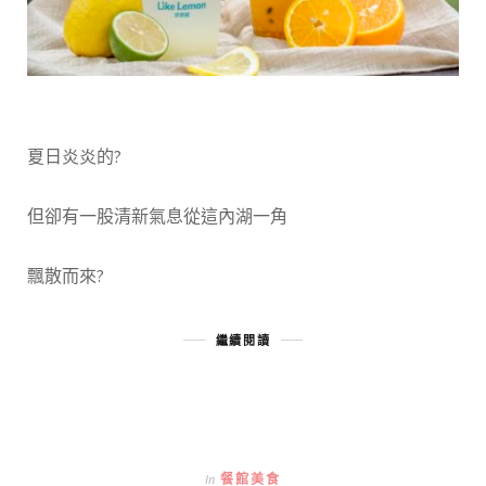
夏日炎炎的
?
但卻有一股清新氣息從這內湖一角
飄散而來
?
繼續閱讀
In
餐館美食