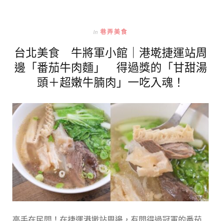
In
巷弄美食
台北美食 牛將軍小館｜港墘捷運站周
邊「番茄牛肉麵」 得過獎的「甘甜湯
頭＋超嫩牛腩肉」一吃入魂！
高手在民間！在捷運港墘站周邊，有間得過冠軍的番茄