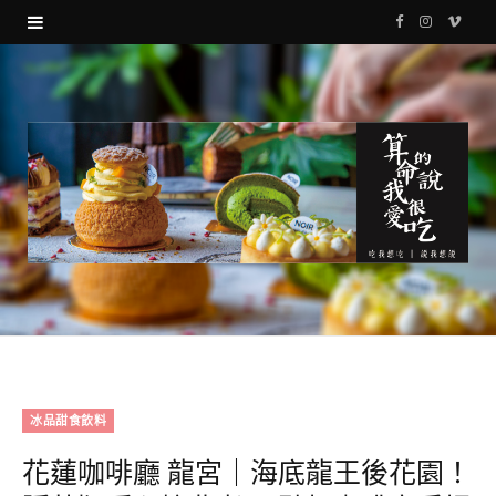
F
I
V
a
n
i
c
s
m
e
t
e
b
a
o
o
g
o
r
k
a
m
冰品甜食飲料
花蓮咖啡廳 龍宮｜海底龍王後花園！