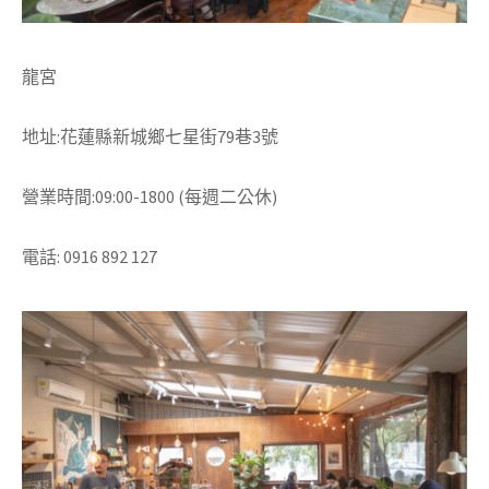
龍宮
地址
:
花蓮縣新城鄉七星街
79
巷
3
號
營業時間
:09:00-1800 (
每週二公休
)
電話
: 0916 892 127