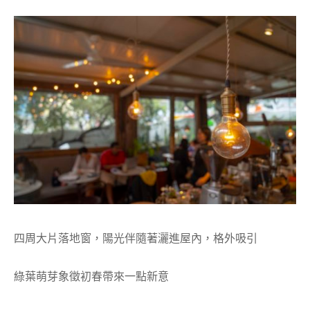
四周大片落地窗，陽光伴隨著灑進屋內，格外吸引
綠葉萌芽象徵初春帶來一點新意