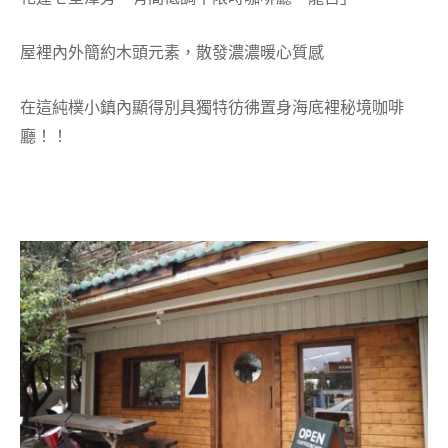
屋裡內外簡約木頭元素，散發濃濃暖心質感
在這純樸小鎮內顯得別具獨特彷彿置身海底裡秘境咖啡
廳！！