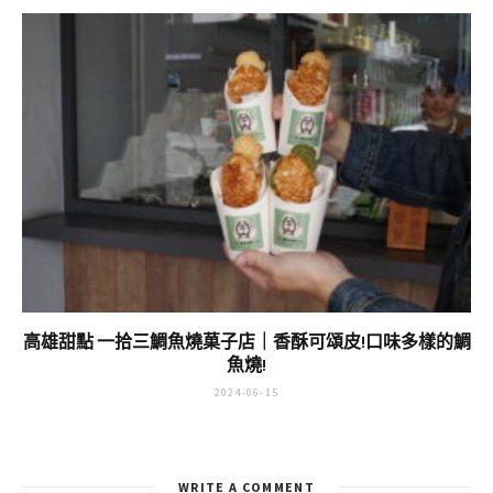
高雄甜點 一拾三鯛魚燒菓子店｜香酥可頌皮!口味多樣的鯛
魚燒!
2024-06-15
WRITE A COMMENT