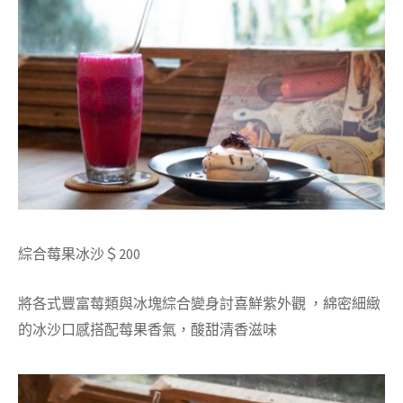
綜合莓果冰沙＄
200
將各式豐富莓類與冰塊綜合變身討喜鮮紫外觀
，綿密細緻
的冰沙口感搭配莓果香氣，酸甜清香滋味