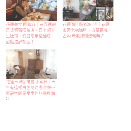
花蓮美食 昭和58｜巷弄裡的
花蓮咖啡廳 KŌHI 宅｜花蓮
日式懷舊喫茶店，日本超夯
市區老宅咖啡，古董相機、
生吐司、假日限定橙柚塔，
古物 老宅裡瀰漫舊時光
甜點控必朝聖！
花蓮玉里咖啡廳 小鎮日｜玉
里有這樣白色簡約咖啡廳～
寧靜空間享受手作甜點與咖
啡