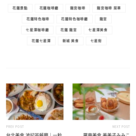
花蓮景點
花蓮咖啡廳
龍宮咖啡
龍宮咖啡 菜單
花蓮特色咖啡
花蓮特色咖啡廳
龍宮
七星潭咖啡廳
花蓮 龍宮
七星潭美食
花蓮七星潭
新城 美食
七星街
PREV POST
NEXT POST
台北美食 波記茶餐廳｜一秒
羅東美食 美美子みみこ