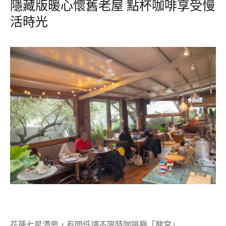
隱藏版暖心懷舊老屋 點杯咖啡享受慢
活時光
花蓮七星潭旁，有間低調不限時咖啡廳「龍宮」