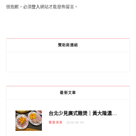
很抱歉，必須
登入
網站才能發佈留言。
贊助商連結
最新文章
台北少見廣式雞煲｜黃大隆濃郁煲湯：經典提燈與溫體雞肉，熬夜修仙不如來喝湯！
餐館美食
2026-08-04