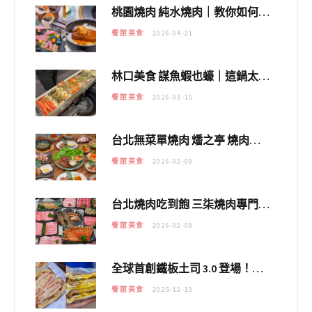
桃園燒肉 純水燒肉｜教你如何優惠吃日本A5和牛各種部位，私房菜誠意吃好吃滿
餐館美食
2026-04-21
林口美食 謀魚蝦也蠔｜這鍋太狂！「蟹老闆派對鍋」10多種海鮮浮誇上桌，壽星再送生食摩天輪！
餐館美食
2026-03-15
台北無菜單燒肉 燔之亭 燒肉場｜延吉街的 $980個人無菜單「雞」料理～
餐館美食
2026-02-09
台北燒肉吃到飽 三柒燒肉專門店｜日本A5和牛×龍蝦蟹腳雙拼，海陸霸氣開吃！
餐館美食
2026-02-08
全球首創鐵板土司 3.0 登場！扶旺號的全新高度 ｜漢堡換成鐵板土司，把台式靈魂塞得滿滿的！！
餐館美食
2025-12-13