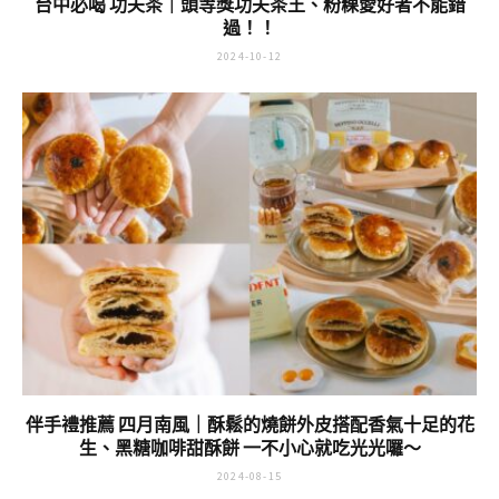
台中必喝 功夫茶｜頭等獎功夫茶王、粉粿愛好者不能錯
過！！
2024-10-12
伴手禮推薦 四月南風｜酥鬆的燒餅外皮搭配香氣十足的花
生、黑糖咖啡甜酥餅 一不小心就吃光光囉～
2024-08-15