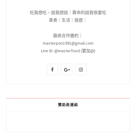
吃我想吃，說我想說｜算命的說我很愛吃
美食｜生活｜旅遊｜
廠商合作邀約｜
masterpon1991@gmail.com
Line ID: @masterfood (要加@)
F
G
I
a
o
n
c
o
s
e
g
t
贊助商連結
b
l
a
o
e
g