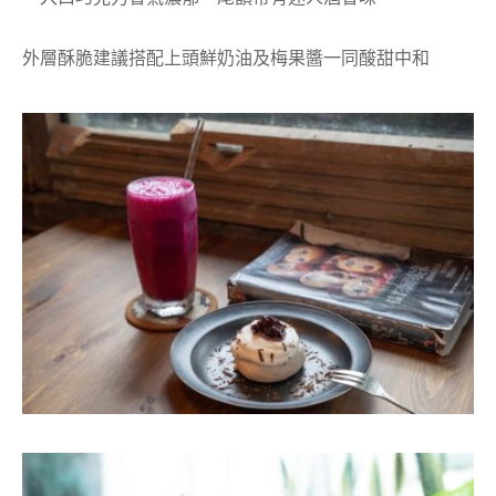
外層酥脆建議搭配上頭鮮奶油及梅果醬一同酸甜中和