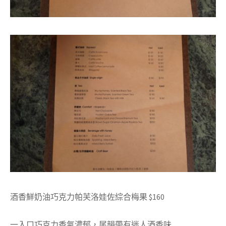
酒香鮮奶油巧克力帕芙洛娃佐綜合梅果
$
160
一入口巧克力香氣濃郁，尾韻帶有迷人酒香味