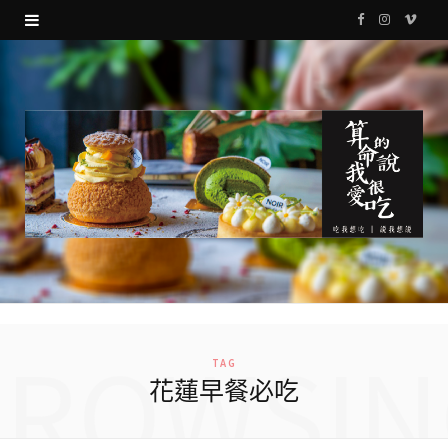
F
I
V
a
n
i
c
s
m
e
t
e
b
a
o
o
g
o
r
k
a
m
BROWSIN
TAG
花蓮早餐必吃