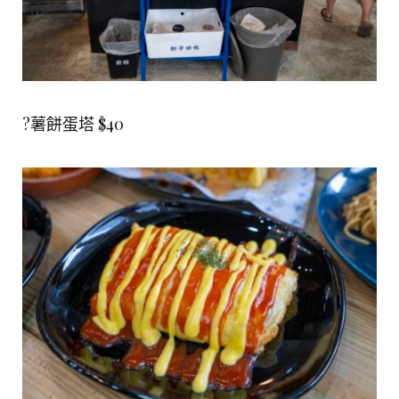
?薯餅蛋塔 $40