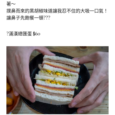
著～
撲鼻而來的黑胡椒味道讓我忍不住的大吸一口氣！
讓鼻子先飽餐一頓???
?滿漢總匯蛋 $60