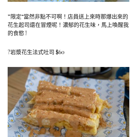
”限定“當然非點不可啊！店員送上來時那爆出來的
花生起司還在冒煙呢！濃郁的花生味，馬上喚醒我
的食慾 !
?岩漿花生法式吐司 $60