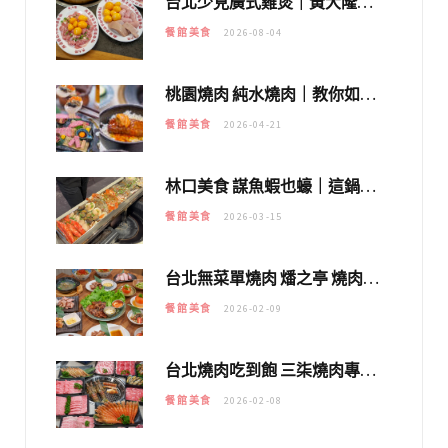
台北少見廣式雞煲｜黃大隆濃郁煲湯：經典提燈與溫體雞肉，熬夜修仙不如來喝湯！
餐館美食
2026-08-04
桃園燒肉 純水燒肉｜教你如何優惠吃日本A5和牛各種部位，私房菜誠意吃好吃滿
餐館美食
2026-04-21
林口美食 謀魚蝦也蠔｜這鍋太狂！「蟹老闆派對鍋」10多種海鮮浮誇上桌，壽星再送生食摩天輪！
餐館美食
2026-03-15
台北無菜單燒肉 燔之亭 燒肉場｜延吉街的 $980個人無菜單「雞」料理～
餐館美食
2026-02-09
台北燒肉吃到飽 三柒燒肉專門店｜日本A5和牛×龍蝦蟹腳雙拼，海陸霸氣開吃！
餐館美食
2026-02-08