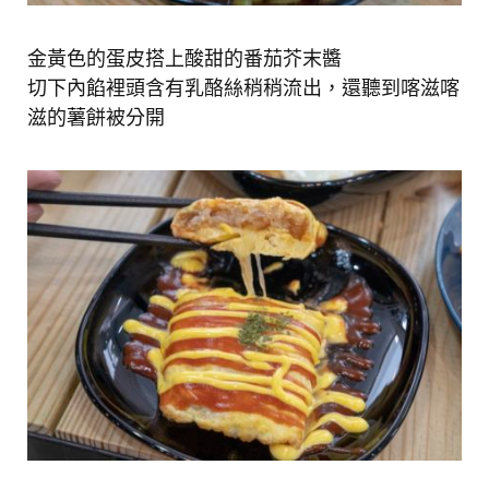
金黃色的蛋皮搭上酸甜的番茄芥末醬
切下內餡裡頭含有乳酪絲稍稍流出，還聽到喀滋喀
滋的薯餅被分開