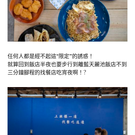
任何人都是經不起這“限定”的誘惑！
就算回到飯店半夜也要步行到離藍天麗池飯店不到
三分鐘腳程的找餐店吃宵夜啊！?