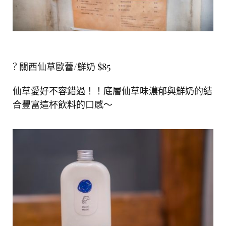
? 關西仙草歐蕾/鮮奶 $85
仙草愛好不容錯過！！底層仙草味濃郁與鮮奶的結
合豐富這杯飲料的口感～