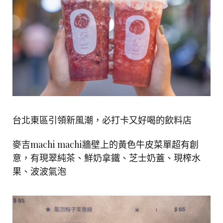
台北東區引領新風潮，必打卡又好喝的飲料店
麥吉machi machi牆壁上的黃色牛皮菜單超有創
意，有現翠純茶、鮮奶拿鐵、芝士奶蓋、現榨水
果、波波氣泡