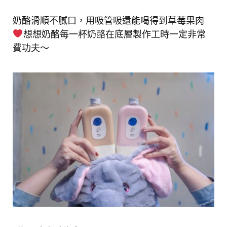
奶酪滑順不膩口，用吸管吸還能喝得到草莓果肉
想想奶酪每一杯奶酪在底層製作工時一定非常
費功夫～