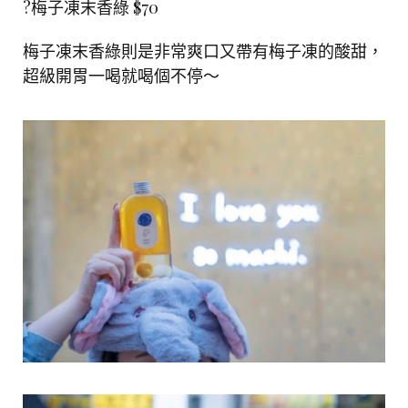
?梅子凍末香綠 $70
梅子凍末香綠則是非常爽口又帶有梅子凍的酸甜，
超級開胃一喝就喝個不停～