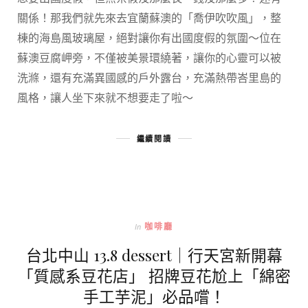
關係！那我們就先來去宜蘭蘇澳的「喬伊吹吹風」，整
棟的海島風玻璃屋，絕對讓你有出國度假的氛圍～位在
蘇澳豆腐岬旁，不僅被美景環繞著，讓你的心靈可以被
洗滌，還有充滿異國感的戶外露台，充滿熱帶峇里島的
風格，讓人坐下來就不想要走了啦～
繼續閱讀
In
咖啡廳
台北中山 13.8 dessert｜行天宮新開幕
「質感系豆花店」 招牌豆花尬上「綿密
手工芋泥」必品嚐！