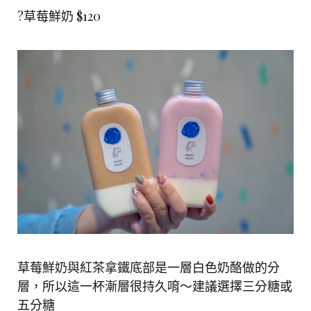
?草莓鮮奶 $120
草莓鮮奶與紅茶拿鐵底部是一層白色奶酪做的分
層，所以這一杯漸層很持久唷～建議選擇三分糖或
五分糖