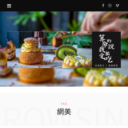
F
I
V
a
n
i
c
s
m
e
t
e
b
a
o
o
g
o
r
k
a
m
BROWSIN
TAG
網美