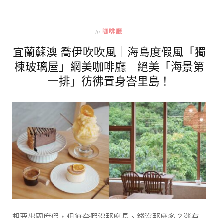
In
咖啡廳
宜蘭蘇澳 喬伊吹吹風｜海島度假風「獨
棟玻璃屋」網美咖啡廳 絕美「海景第
一排」彷彿置身峇里島！
想要出國度假，但無奈假沒那麼長、錢沒那麼多？迷有