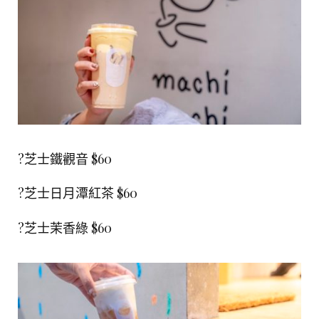
?芝士鐵觀音 $60
?芝士日月潭紅茶 $60
?芝士茉香綠 $60