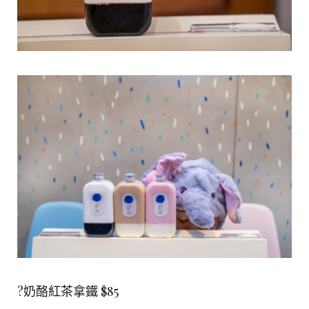
?奶酪紅茶拿鐵 $85