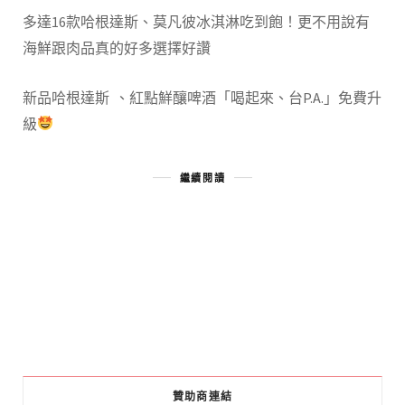
多達16款哈根達斯、莫凡彼冰淇淋吃到飽！更不用說有
海鮮跟肉品真的好多選擇好讚
新品哈根達斯
、紅點鮮釀啤酒「喝起來、台
P.A.
」免費升
級
繼續閱讀
贊助商連結