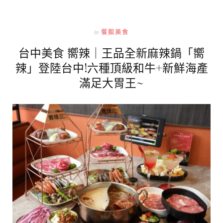
In
餐館美食
台中美食 嚮辣｜王品全新麻辣鍋「嚮
辣」登陸台中!六種頂級和牛+新鮮海產
滿足大胃王~