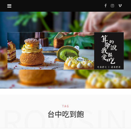
F
I
V
a
n
i
c
s
m
e
t
e
b
a
o
o
g
o
r
k
a
m
BROWSIN
TAG
台中吃到飽