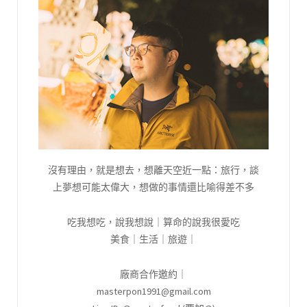
沒有理由，就是想去，想離天空近一點：旅行，談
上夢想可能太偉大，想做的事情還比喻得差不多
吃我想吃，說我想說｜算命的說我很愛吃
美食｜生活｜旅遊｜
廠商合作邀約｜
masterpon1991@gmail.com