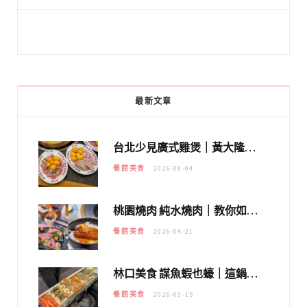
最新文章
台北少見廣式雞煲｜黃大隆濃郁煲湯：經典提燈與溫體雞肉，熬夜修仙不如來喝湯！
餐館美食
2026-08-04
桃園燒肉 純水燒肉｜教你如何優惠吃日本A5和牛各種部位，私房菜誠意吃好吃滿
餐館美食
2026-04-21
林口美食 謀魚蝦也蠔｜這鍋太狂！「蟹老闆派對鍋」10多種海鮮浮誇上桌，壽星再送生食摩天輪！
餐館美食
2026-03-15