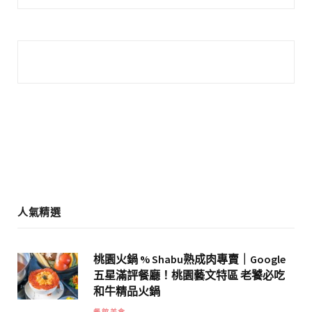
c
s
e
t
b
a
o
g
o
r
k
a
m
人氣精選
桃園火鍋 % Shabu熟成肉專賣｜Google
五星滿評餐廳！桃園藝文特區 老饕必吃
和牛精品火鍋