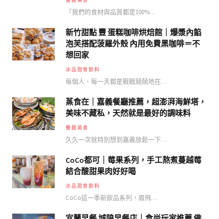
餐館美食
「我們的食材與品質都是100%…
新竹甜點 豐 蛋糕咖啡烘焙館｜爆漿內餡
泡芙搭配菠羅外殼 內用免費黑咖啡＝不
想回家
冰品甜食飲料
每個人、每一天都是戰戰兢兢地在…
蒸食在｜嘉義餐廳推薦，超澎湃海鮮塔，
美味不藏私，天然就是最好的調味料
餐館美食
久久一次就特別想到嘉義放鬆一下…
CoCo都可｜莓果系列，手工熬煮蔓越莓
結合酸甜果肉好好喝
冰品甜食飲料
CoCo這一季新飲品系列，眉飛…
宜蘭早餐 城隍早餐店｜食尚玩家推薦 佛