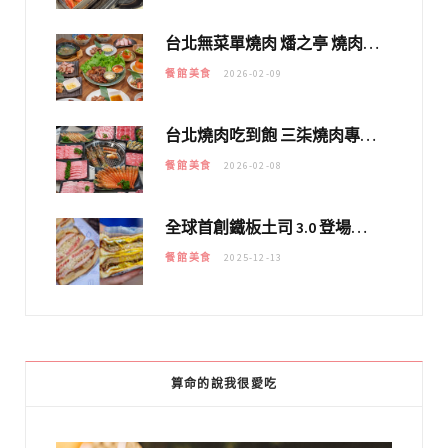
台北無菜單燒肉 燔之亭 燒肉場｜延吉街的 $980個人無菜單「雞」料理～
餐館美食
2026-02-09
台北燒肉吃到飽 三柒燒肉專門店｜日本A5和牛×龍蝦蟹腳雙拼，海陸霸氣開吃！
餐館美食
2026-02-08
全球首創鐵板土司 3.0 登場！扶旺號的全新高度 ｜漢堡換成鐵板土司，把台式靈魂塞得滿滿的！！
餐館美食
2025-12-13
算命的說我很愛吃