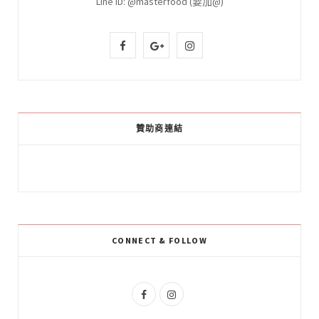
Line ID: @masterfood (要加@)
F
G
I
a
o
n
c
o
s
e
g
t
贊助商連結
b
l
a
o
e
g
o
P
r
k
l
a
CONNECT & FOLLOW
u
m
s
F
I
a
n