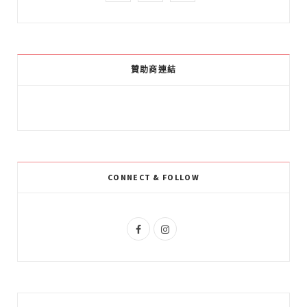
a
o
n
c
o
s
e
g
t
贊助商連結
b
l
a
o
e
g
o
P
r
k
l
a
CONNECT & FOLLOW
u
m
s
F
I
a
n
c
s
e
t