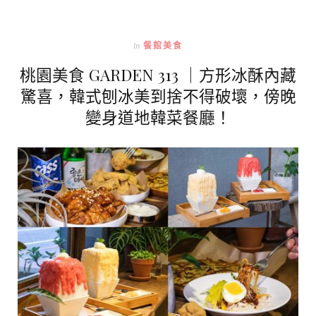
In
餐館美食
桃園美食 GARDEN 313 ｜方形冰酥內藏
驚喜，韓式刨冰美到捨不得破壞，傍晚
變身道地韓菜餐廳！