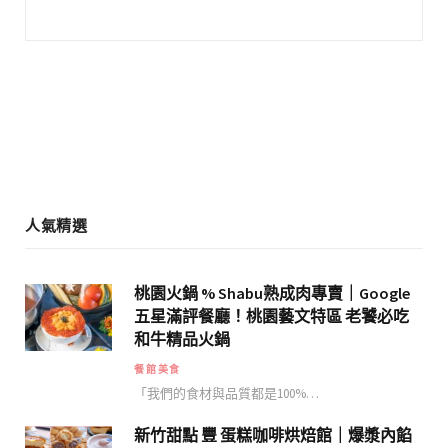
b
a
o
g
o
r
k
a
m
人氣精選
桃園火鍋 % Shabu熟成肉專賣｜Google
五星滿評餐廳！桃園藝文特區 老饕必吃
和牛精品火鍋
餐館美食
「我們的食材與品質都是100%…
新竹甜點 豐 蛋糕咖啡烘焙館｜爆漿內餡