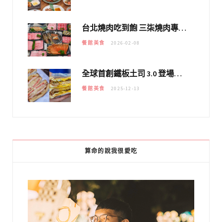
台北燒肉吃到飽 三柒燒肉專門店｜日本A5和牛×龍蝦蟹腳雙拼，海陸霸氣開吃！
餐館美食
2026-02-08
全球首創鐵板土司 3.0 登場！扶旺號的全新高度 ｜漢堡換成鐵板土司，把台式靈魂塞得滿滿的！！
餐館美食
2025-12-13
算命的說我很愛吃