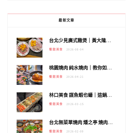
最新文章
台北少見廣式雞煲｜黃大隆濃郁煲湯：經典提燈與溫體雞肉，熬夜修仙不如來喝湯！
餐館美食
2026-08-04
桃園燒肉 純水燒肉｜教你如何優惠吃日本A5和牛各種部位，私房菜誠意吃好吃滿
餐館美食
2026-04-21
林口美食 謀魚蝦也蠔｜這鍋太狂！「蟹老闆派對鍋」10多種海鮮浮誇上桌，壽星再送生食摩天輪！
餐館美食
2026-03-15
台北無菜單燒肉 燔之亭 燒肉場｜延吉街的 $980個人無菜單「雞」料理～
餐館美食
2026-02-09