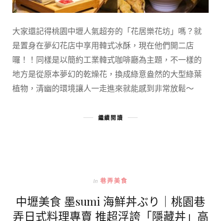
大家還記得桃園中壢人氣超夯的「花居樂花坊」嗎？就
是置身在夢幻花店中享用韓式冰酥，現在他們開二店
囉！！同樣是以簡約工業韓式咖啡廳為主題，不一樣的
地方是從原本夢幻的乾燥花，換成綠意盎然的大型綠葉
植物，清幽的環境讓人一走進來就能感到非常放鬆～
繼續閱讀
In
巷弄美食
中壢美食 墨sumi 海鮮丼ぶり｜桃園巷
弄日式料理專賣 推超浮誇「隱藏丼」高