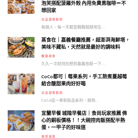
泡芙搭配菠羅外殼 內用免費黑咖啡＝不
想回家
冰品甜食飲料
每個人、每一天都是戰戰兢兢地在…
蒸食在｜嘉義餐廳推薦，超澎湃海鮮塔，
美味不藏私，天然就是最好的調味料
餐館美食
久久一次就特別想到嘉義放鬆一下…
CoCo都可｜莓果系列，手工熬煮蔓越莓
結合酸甜果肉好好喝
冰品甜食飲料
CoCo這一季新飲品系列，眉飛…
宜蘭早餐 城隍早餐店｜食尚玩家推薦 佛
心的銅板價格！！大碗控肉飯搭配半熟
蛋，一甲子的好味道
巷弄美食