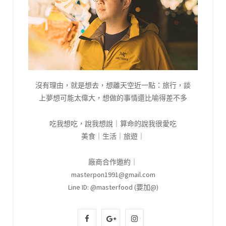
沒有理由，就是想去，想離天空近一點：旅行，談
上夢想可能太偉大，想做的事情還比喻得差不多
吃我想吃，說我想說｜算命的說我很愛吃
美食｜生活｜旅遊｜
廠商合作邀約｜
masterpon1991@gmail.com
Line ID: @masterfood (要加@)
F
G
I