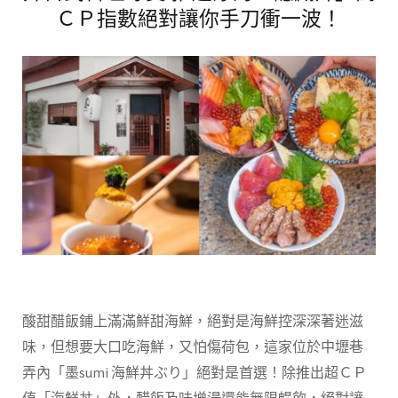
ＣＰ指數絕對讓你手刀衝一波！
酸甜醋飯鋪上滿滿鮮甜海鮮，絕對是海鮮控深深著迷滋
味，但想要大口吃海鮮，又怕傷荷包，這家位於中壢巷
弄內「墨
sumi
海鮮丼ぶり」絕對是首選！除推出超ＣＰ
值「海鮮丼」外，醋飯及味增湯還能無限暢飲，絕對讓