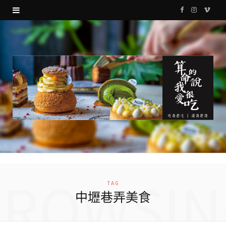
F
I
V
a
n
i
c
s
m
e
t
e
b
a
o
o
g
o
r
k
a
m
BROWSIN
TAG
中壢巷弄美食