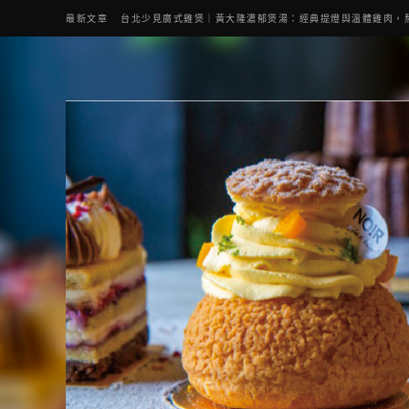
最新文章
台北少見廣式雞煲｜黃大隆濃郁煲湯：經典提燈與溫體雞肉，