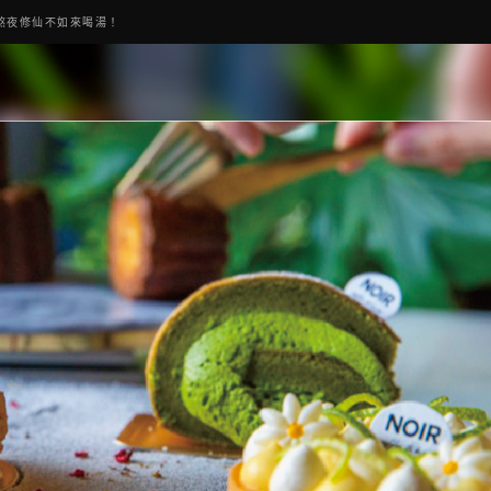
熬夜修仙不如來喝湯！