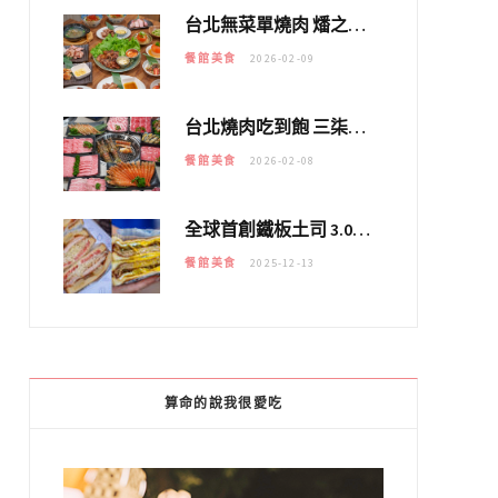
台北無菜單燒肉 燔之亭 燒肉場｜延吉街的 $980個人無菜單「雞」料理～
餐館美食
2026-02-09
台北燒肉吃到飽 三柒燒肉專門店｜日本A5和牛×龍蝦蟹腳雙拼，海陸霸氣開吃！
餐館美食
2026-02-08
全球首創鐵板土司 3.0 登場！扶旺號的全新高度 ｜漢堡換成鐵板土司，把台式靈魂塞得滿滿的！！
餐館美食
2025-12-13
算命的說我很愛吃