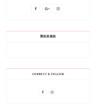
F
G
I
a
o
n
c
o
s
e
g
t
贊助商連結
b
l
a
o
e
g
o
P
r
k
l
a
CONNECT & FOLLOW
u
m
s
F
I
a
n