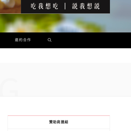
邀約合作
G
贊助商連結