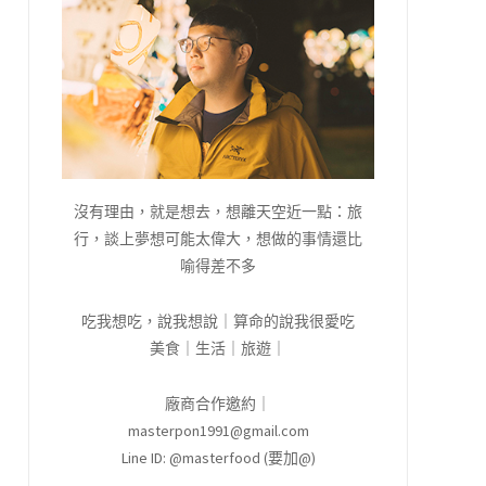
沒有理由，就是想去，想離天空近一點：旅
行，談上夢想可能太偉大，想做的事情還比
喻得差不多
吃我想吃，說我想說｜算命的說我很愛吃
美食｜生活｜旅遊｜
廠商合作邀約｜
masterpon1991@gmail.com
Line ID: @masterfood (要加@)