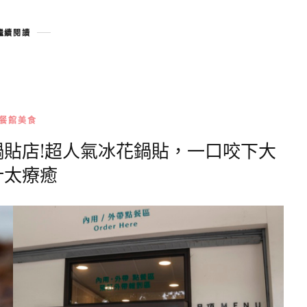
繼續閱讀
餐館美食
鍋貼店!超人氣冰花鍋貼，一口咬下大
汁太療癒