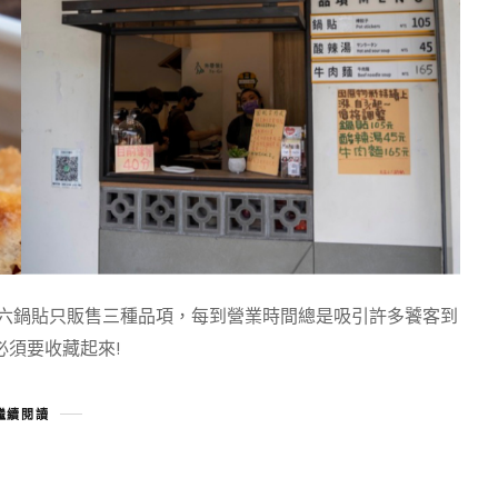
小六鍋貼只販售三種品項，每到營業時間總是吸引許多饕客到
須要收藏起來!
繼續閱讀