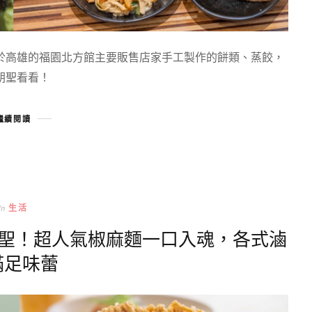
於高雄的福園北方館主要販售店家手工製作的餅類、蒸餃，
朝聖看看！
繼續閱讀
In
生活
朝聖！超人氣椒麻麵一口入魂，各式滷
滿足味蕾