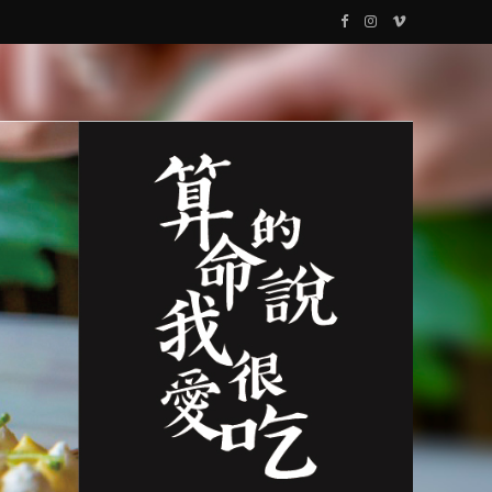
F
I
V
a
n
i
c
s
m
e
t
e
b
a
o
o
g
o
r
k
a
m