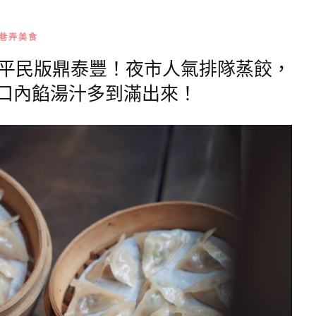
巷弄美食
｜平民版鼎泰豐！夜市人氣排隊蒸餃，
口內餡湯汁多到滿出來！