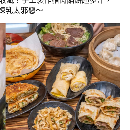
煉乳太邪惡～