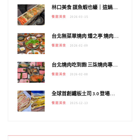
林口美食 謀魚蝦也蠔｜這鍋太狂！「蟹老闆派對鍋」10多種海鮮浮誇上桌，壽星再送生食摩天輪！
餐館美食
2026-03-15
台北無菜單燒肉 燔之亭 燒肉場｜延吉街的 $980個人無菜單「雞」料理～
餐館美食
2026-02-09
台北燒肉吃到飽 三柒燒肉專門店｜日本A5和牛×龍蝦蟹腳雙拼，海陸霸氣開吃！
餐館美食
2026-02-08
全球首創鐵板土司 3.0 登場！扶旺號的全新高度 ｜漢堡換成鐵板土司，把台式靈魂塞得滿滿的！！
餐館美食
2025-12-13