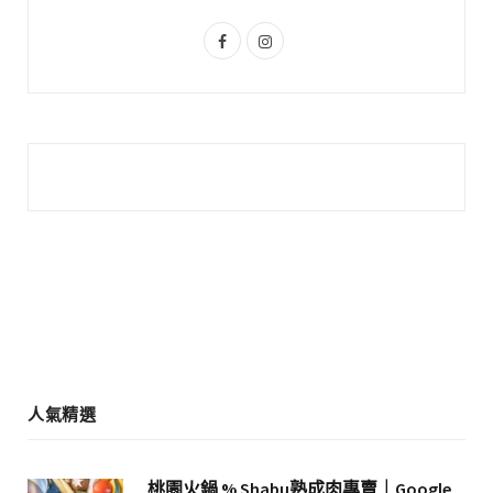
s
F
I
a
n
c
s
e
t
b
a
o
g
o
r
k
a
m
人氣精選
桃園火鍋 % Shabu熟成肉專賣｜Google