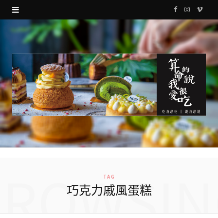
F
I
V
a
n
i
c
s
m
e
t
e
b
a
o
o
g
o
r
k
a
m
BROWSIN
TAG
巧克力戚風蛋糕