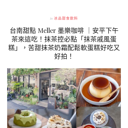
In
冰品甜食飲料
台南甜點 Meller 墨樂咖啡 ｜安平下午
茶來這吃！抹茶控必點「抹茶戚風蛋
糕」，苦甜抹茶奶霜配鬆軟蛋糕好吃又
好拍！