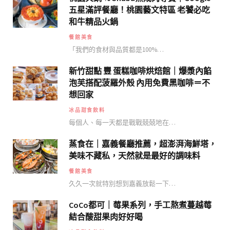
五星滿評餐廳！桃園藝文特區 老饕必吃
和牛精品火鍋
餐館美食
「我們的食材與品質都是100%…
新竹甜點 豐 蛋糕咖啡烘焙館｜爆漿內餡
泡芙搭配菠羅外殼 內用免費黑咖啡＝不
想回家
冰品甜食飲料
每個人、每一天都是戰戰兢兢地在…
蒸食在｜嘉義餐廳推薦，超澎湃海鮮塔，
美味不藏私，天然就是最好的調味料
餐館美食
久久一次就特別想到嘉義放鬆一下…
CoCo都可｜莓果系列，手工熬煮蔓越莓
結合酸甜果肉好好喝