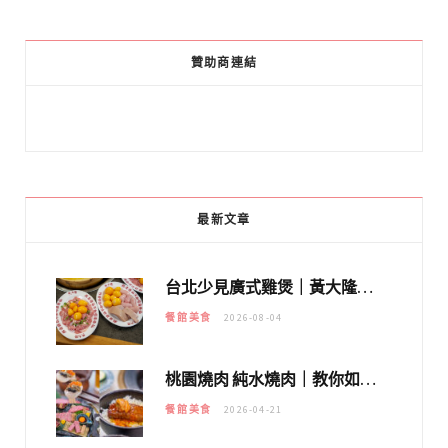
贊助商連結
最新文章
台北少見廣式雞煲｜黃大隆濃郁煲湯：經典提燈與溫體雞肉，熬夜修仙不如來喝湯！
餐館美食
2026-08-04
桃園燒肉 純水燒肉｜教你如何優惠吃日本A5和牛各種部位，私房菜誠意吃好吃滿
餐館美食
2026-04-21