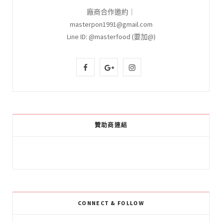
廠商合作邀約｜
masterpon1991@gmail.com
Line ID: @masterfood (要加@)
F
G
I
a
o
n
c
o
s
e
g
t
贊助商連結
b
l
a
o
e
g
o
P
r
k
l
a
CONNECT & FOLLOW
u
m