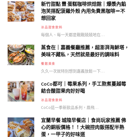
新竹甜點 豐 蛋糕咖啡烘焙館｜爆漿內餡
泡芙搭配菠羅外殼 內用免費黑咖啡＝不
想回家
冰品甜食飲料
每個人、每一天都是戰戰兢兢地在…
蒸食在｜嘉義餐廳推薦，超澎湃海鮮塔，
美味不藏私，天然就是最好的調味料
餐館美食
久久一次就特別想到嘉義放鬆一下…
CoCo都可｜莓果系列，手工熬煮蔓越莓
結合酸甜果肉好好喝
冰品甜食飲料
CoCo這一季新飲品系列，眉飛…
宜蘭早餐 城隍早餐店｜食尚玩家推薦 佛
心的銅板價格！！大碗控肉飯搭配半熟
蛋，一甲子的好味道