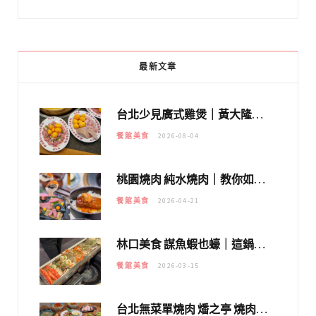
最新文章
台北少見廣式雞煲｜黃大隆濃郁煲湯：經典提燈與溫體雞肉，熬夜修仙不如來喝湯！
餐館美食
2026-08-04
桃園燒肉 純水燒肉｜教你如何優惠吃日本A5和牛各種部位，私房菜誠意吃好吃滿
餐館美食
2026-04-21
林口美食 謀魚蝦也蠔｜這鍋太狂！「蟹老闆派對鍋」10多種海鮮浮誇上桌，壽星再送生食摩天輪！
餐館美食
2026-03-15
台北無菜單燒肉 燔之亭 燒肉場｜延吉街的 $980個人無菜單「雞」料理～