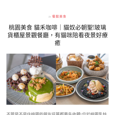
In
餐館美食
桃園美食 貓禾咖啡｜貓奴必朝聖!玻璃
貨櫃屋景觀餐廳，有貓咪陪看夜景好療
癒
不管是不是住桃園的朋友這篇都要先收藏! 位於桃園乳姑