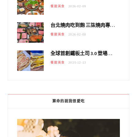
餐館美食
2026-02-09
台北燒肉吃到飽 三柒燒肉專門店｜日本A5和牛×龍蝦蟹腳雙拼，海陸霸氣開吃！
餐館美食
2026-02-08
全球首創鐵板土司 3.0 登場！扶旺號的全新高度 ｜漢堡換成鐵板土司，把台式靈魂塞得滿滿的！！
餐館美食
2025-12-13
算命的說我很愛吃