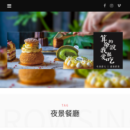
F
I
V
a
n
i
c
s
m
e
t
e
b
a
o
o
g
o
r
k
a
m
BROWSIN
TAG
夜景餐廳