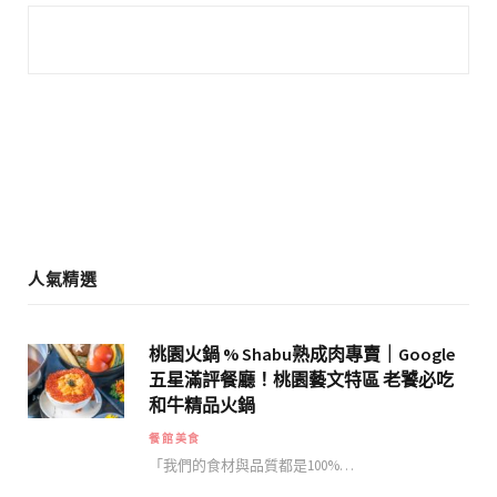
e
t
b
a
o
g
o
r
k
a
m
人氣精選
桃園火鍋 % Shabu熟成肉專賣｜Google
五星滿評餐廳！桃園藝文特區 老饕必吃
和牛精品火鍋
餐館美食
「我們的食材與品質都是100%…