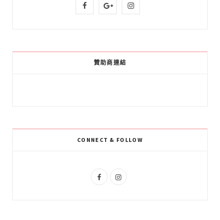
F
G
I
a
o
n
c
o
s
e
g
t
贊助商連結
b
l
a
o
e
g
o
P
r
k
l
a
CONNECT & FOLLOW
u
m
s
F
I
a
n
c
s