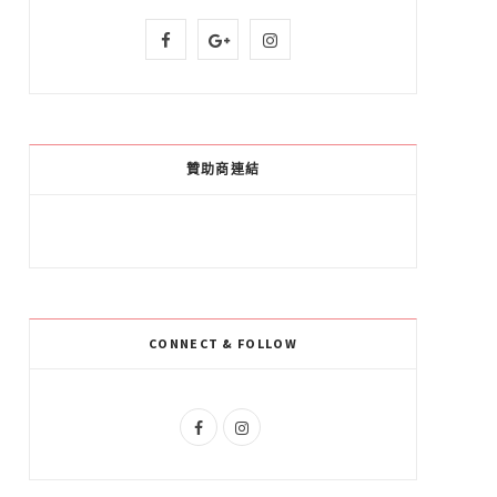
F
G
I
a
o
n
c
o
s
e
g
t
贊助商連結
b
l
a
o
e
g
o
P
r
k
l
a
CONNECT & FOLLOW
u
m
s
F
I
a
n