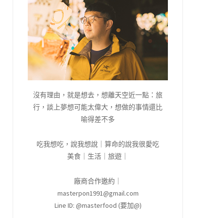
沒有理由，就是想去，想離天空近一點：旅
行，談上夢想可能太偉大，想做的事情還比
喻得差不多
吃我想吃，說我想說｜算命的說我很愛吃
美食｜生活｜旅遊｜
廠商合作邀約｜
masterpon1991@gmail.com
Line ID: @masterfood (要加@)