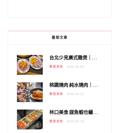
最新文章
台北少見廣式雞煲｜黃大隆濃郁煲湯：經典提燈與溫體雞肉，熬夜修仙不如來喝湯！
餐館美食
2026-08-04
桃園燒肉 純水燒肉｜教你如何優惠吃日本A5和牛各種部位，私房菜誠意吃好吃滿
餐館美食
2026-04-21
林口美食 謀魚蝦也蠔｜這鍋太狂！「蟹老闆派對鍋」10多種海鮮浮誇上桌，壽星再送生食摩天輪！
餐館美食
2026-03-15