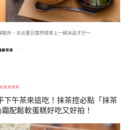
踩點外，炎炎夏日當然得來上一碗冰品才行～
繼續閱讀
品甜食飲料
 ｜安平下午茶來這吃！抹茶控必點「抹茶
奶霜配鬆軟蛋糕好吃又好拍！