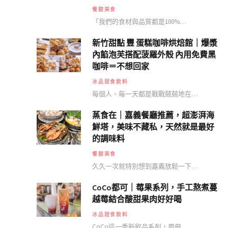
餐館美食
「我們的食材與品質都是100%…
新竹甜點 豐 蛋糕咖啡烘焙館｜爆漿
內餡泡芙搭配菠羅外殼 內用免費黑
咖啡＝不想回家
冰品甜食飲料
每個人、每一天都是戰戰兢兢地在…
蒸食在｜嘉義餐廳推薦，超澎湃海
鮮塔，美味不藏私，天然就是最好
的調味料
餐館美食
久久一次就特別想到嘉義放鬆一下…
CoCo都可｜莓果系列，手工熬煮蔓
越莓結合酸甜果肉好好喝
冰品甜食飲料
CoCo這一季新飲品系列，眉飛…