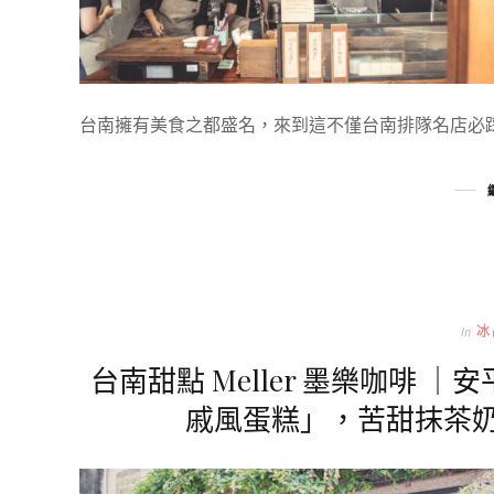
台南擁有美食之都盛名，來到這不僅台南排隊名店必
In
冰
台南甜點 Meller 墨樂咖啡
戚風蛋糕」，苦甜抹茶