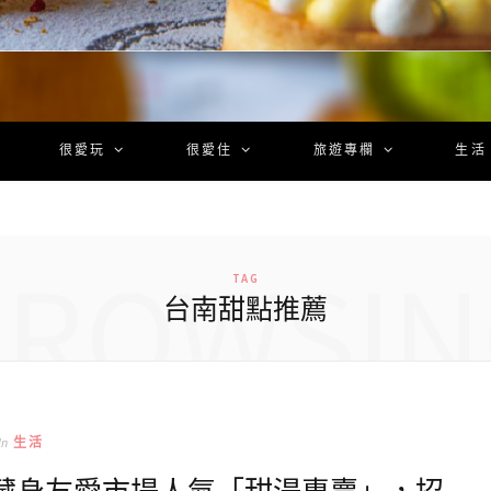
很愛玩
很愛住
旅遊專欄
生活
BROWSIN
TAG
台南甜點推薦
In
生活
｜藏身友愛市場人氣「甜湯專賣」，招