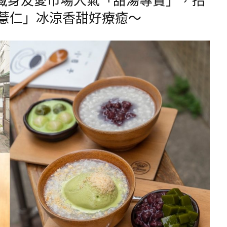
薏仁」冰涼香甜好療癒～