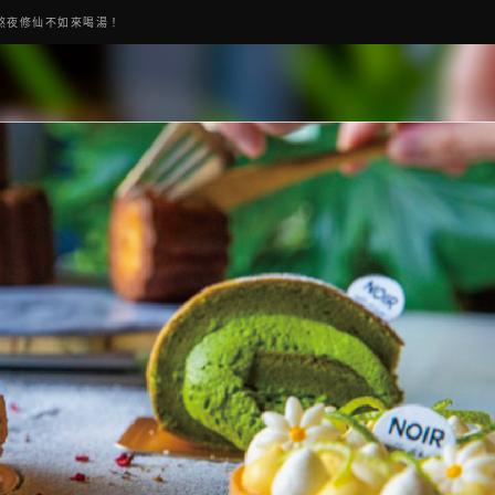
熬夜修仙不如來喝湯！