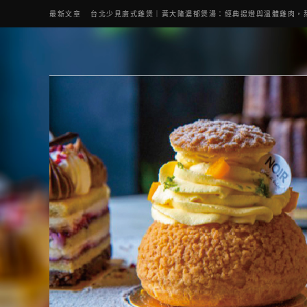
最新文章
台北少見廣式雞煲｜黃大隆濃郁煲湯：經典提燈與溫體雞肉，