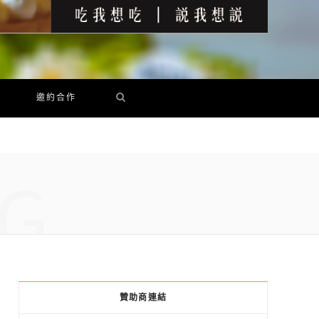
邀約合作
G
贊助商連結