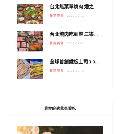
台北無菜單燒肉 燔之亭 燒肉場｜延吉街的 $980個人無菜單「雞」料理～
餐館美食
2026-02-09
台北燒肉吃到飽 三柒燒肉專門店｜日本A5和牛×龍蝦蟹腳雙拼，海陸霸氣開吃！
餐館美食
2026-02-08
全球首創鐵板土司 3.0 登場！扶旺號的全新高度 ｜漢堡換成鐵板土司，把台式靈魂塞得滿滿的！！
餐館美食
2025-12-13
算命的說我很愛吃