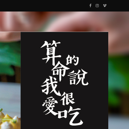
F
I
V
a
n
i
c
s
m
e
t
e
b
a
o
o
g
o
r
k
a
m