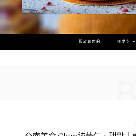
關於算命的
很愛吃
台南美食 Chun純薏仁。甜點