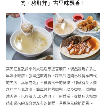
肉、豬肝炸」古早味飄香！
某天任意散步來到大稻埕慈聖宮廟口，偶然發現許多古
早味小吃店，就是這麼嘟賀，踩點到這間已經傳承四代
的老店「葉家肉粥」。樸實無華的攤位，卻藏有令人懷
念的老台北滋味。簡單純粹的肉粥，以及香氣四溢的紅
燒肉等，已經讓人口水直流了！掰惹威，從捷運大橋頭
站走過來約五分鐘左右的路程，易達性先給擠霸昏～