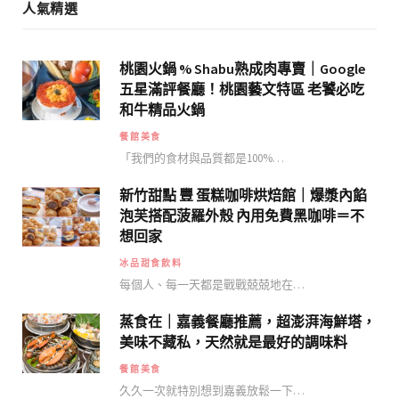
人氣精選
桃園火鍋 % Shabu熟成肉專賣｜Google
五星滿評餐廳！桃園藝文特區 老饕必吃
和牛精品火鍋
餐館美食
「我們的食材與品質都是100%…
新竹甜點 豐 蛋糕咖啡烘焙館｜爆漿內餡
泡芙搭配菠羅外殼 內用免費黑咖啡＝不
想回家
冰品甜食飲料
每個人、每一天都是戰戰兢兢地在…
蒸食在｜嘉義餐廳推薦，超澎湃海鮮塔，
美味不藏私，天然就是最好的調味料
餐館美食
久久一次就特別想到嘉義放鬆一下…