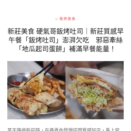
In
巷弄美食
新莊美食 硬氣哥鈑烤吐司｜新莊質感早
午餐「鈑烤吐司」澎湃欠吃 邪惡牽絲
「地瓜起司蛋餅」補滿早餐能量！
某天路過新莊時，在巷弄內發現這間質感好店，馬上安