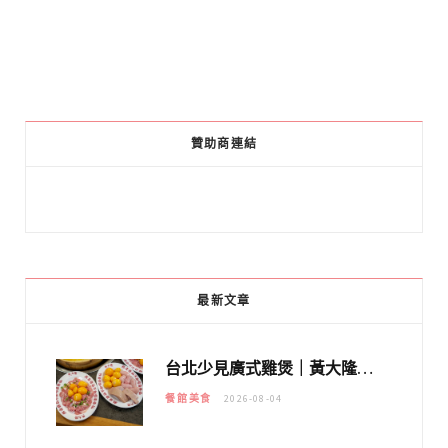
贊助商連結
最新文章
台北少見廣式雞煲｜黃大隆濃郁煲湯：經典提燈與溫體雞肉，熬夜修仙不如來喝湯！
餐館美食
2026-08-04