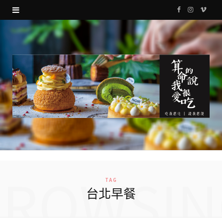
F
I
V
a
n
i
c
s
m
e
t
e
b
a
o
o
g
o
r
k
a
m
BROWSIN
TAG
台北早餐