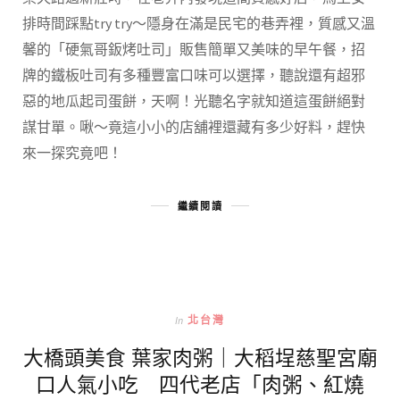
排時間踩點try try～隱身在滿是民宅的巷弄裡，質感又溫
馨的「硬氣哥鈑烤吐司」販售簡單又美味的早午餐，招
牌的鐵板吐司有多種豐富口味可以選擇，聽說還有超邪
惡的地瓜起司蛋餅，天啊！光聽名字就知道這蛋餅絕對
謀甘單。啾～竟這小小的店舖裡還藏有多少好料，趕快
來一探究竟吧！
繼續閱讀
In
北台灣
大橋頭美食 葉家肉粥｜大稻埕慈聖宮廟
口人氣小吃 四代老店「肉粥、紅燒