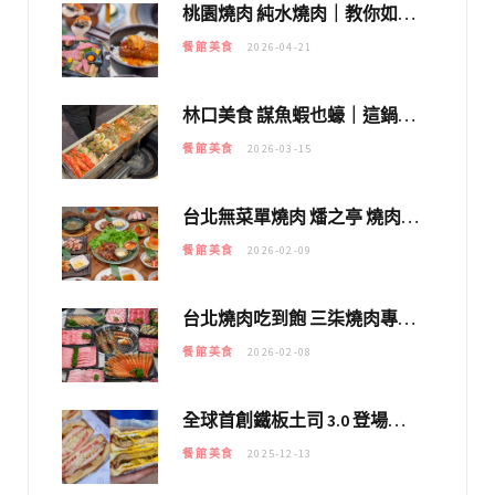
桃園燒肉 純水燒肉｜教你如何優惠吃日本A5和牛各種部位，私房菜誠意吃好吃滿
餐館美食
2026-04-21
林口美食 謀魚蝦也蠔｜這鍋太狂！「蟹老闆派對鍋」10多種海鮮浮誇上桌，壽星再送生食摩天輪！
餐館美食
2026-03-15
台北無菜單燒肉 燔之亭 燒肉場｜延吉街的 $980個人無菜單「雞」料理～
餐館美食
2026-02-09
台北燒肉吃到飽 三柒燒肉專門店｜日本A5和牛×龍蝦蟹腳雙拼，海陸霸氣開吃！
餐館美食
2026-02-08
全球首創鐵板土司 3.0 登場！扶旺號的全新高度 ｜漢堡換成鐵板土司，把台式靈魂塞得滿滿的！！
餐館美食
2025-12-13