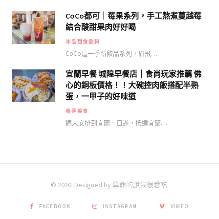
CoCo都可｜莓果系列，手工熬煮蔓越莓
結合酸甜果肉好好喝
冰品甜食飲料
CoCo這一季新飲品系列，眉飛…
宜蘭早餐 城隍早餐店｜食尚玩家推薦 佛
心的銅板價格！！大碗控肉飯搭配半熟
蛋，一甲子的好味道
巷弄美食
週末安排到宜蘭一日遊，抵達宜蘭…
© 2020. Designed by 算命的說我很愛吃.
FACEBOOK
INSTAGRAM
VIMEO