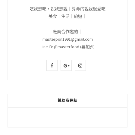
吃我想吃，說我想說｜算命的說我很愛吃
美食｜生活｜旅遊｜
廠商合作邀約｜
masterpon1991@gmail.com
Line ID: @masterfood (要加@)
F
G
I
a
o
n
c
o
s
e
g
t
贊助商連結
b
l
a
o
e
g
o
P
r