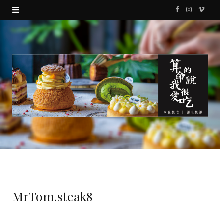
F
I
V
a
n
i
c
s
m
e
t
e
b
a
o
o
g
o
r
k
a
m
MrTom.steak8