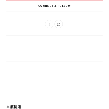
k
l
a
CONNECT & FOLLOW
u
m
s
F
I
a
n
c
s
e
t
b
a
o
g
o
r
k
a
m
人氣精選