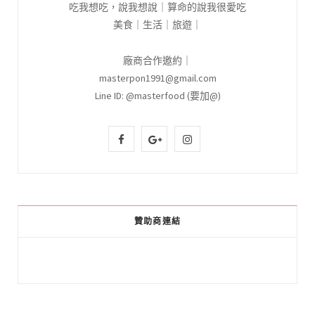
吃我想吃，說我想說｜算命的說我很愛吃
美食｜生活｜旅遊｜
廠商合作邀約｜
masterpon1991@gmail.com
Line ID: @masterfood (要加@)
F
G
I
a
o
n
c
o
s
e
g
t
贊助商連結
b
l
a
o
e
g
o
P
r