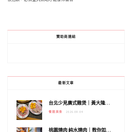
贊助商連結
最新文章
台北少見廣式雞煲｜黃大隆濃郁煲湯：經典提燈與溫體雞肉，熬夜修仙不如來喝湯！
餐館美食
2026-08-04
桃園燒肉 純水燒肉｜教你如何優惠吃日本A5和牛各種部位，私房菜誠意吃好吃滿