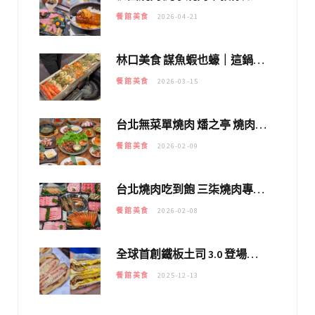
餐館美食
2026-04-21
林口美食 謀魚蝦也蠔｜這鍋太狂！「蟹老闆派對鍋」10多種海鮮浮誇上桌，壽星再送生食摩天輪！
餐館美食
2026-03-15
台北無菜單燒肉 燔之亭 燒肉場｜延吉街的 $980個人無菜單「雞」料理～
餐館美食
2026-02-09
台北燒肉吃到飽 三柒燒肉專門店｜日本A5和牛×龍蝦蟹腳雙拼，海陸霸氣開吃！
餐館美食
2026-02-08
全球首創鐵板土司 3.0 登場！扶旺號的全新高度 ｜漢堡換成鐵板土司，把台式靈魂塞得滿滿的！！
餐館美食
2025-12-13