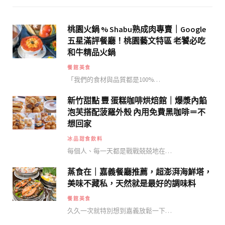
桃園火鍋 % Shabu熟成肉專賣｜Google
五星滿評餐廳！桃園藝文特區 老饕必吃
和牛精品火鍋
餐館美食
「我們的食材與品質都是100%…
新竹甜點 豐 蛋糕咖啡烘焙館｜爆漿內餡
泡芙搭配菠羅外殼 內用免費黑咖啡＝不
想回家
冰品甜食飲料
每個人、每一天都是戰戰兢兢地在…
蒸食在｜嘉義餐廳推薦，超澎湃海鮮塔，
美味不藏私，天然就是最好的調味料
餐館美食
久久一次就特別想到嘉義放鬆一下…