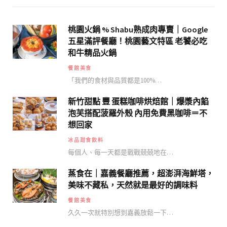
桃園火鍋 % Shabu熟成肉專賣｜Google
五星滿評餐廳！桃園藝文特區 老饕必吃
和牛精品火鍋
餐館美食
「我們的食材與品質都是100%…
新竹甜點 豐 蛋糕咖啡烘焙館｜爆漿內餡
泡芙搭配菠羅外殼 內用免費黑咖啡＝不
想回家
冰品甜食飲料
每個人、每一天都是戰戰兢兢地在…
蒸食在｜嘉義餐廳推薦，超澎湃海鮮塔，
美味不藏私，天然就是最好的調味料
餐館美食
久久一次就特別想到嘉義放鬆一下…