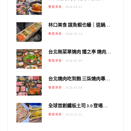
餐館美食
2026-04-21
林口美食 謀魚蝦也蠔｜這鍋太狂！「蟹老闆派對鍋」10多種海鮮浮誇上桌，壽星再送生食摩天輪！
餐館美食
2026-03-15
台北無菜單燒肉 燔之亭 燒肉場｜延吉街的 $980個人無菜單「雞」料理～
餐館美食
2026-02-09
台北燒肉吃到飽 三柒燒肉專門店｜日本A5和牛×龍蝦蟹腳雙拼，海陸霸氣開吃！
餐館美食
2026-02-08
全球首創鐵板土司 3.0 登場！扶旺號的全新高度 ｜漢堡換成鐵板土司，把台式靈魂塞得滿滿的！！
餐館美食
2025-12-13