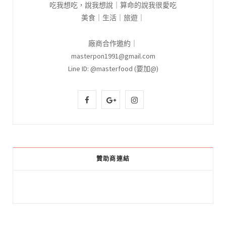
吃我想吃，說我想說｜算命的說我很愛吃
美食｜生活｜旅遊｜
廠商合作邀約｜
masterpon1991@gmail.com
Line ID: @masterfood (要加@)
F
G
I
a
o
n
c
o
s
e
g
t
贊助商連結
b
l
a
o
e
g
o
P
r