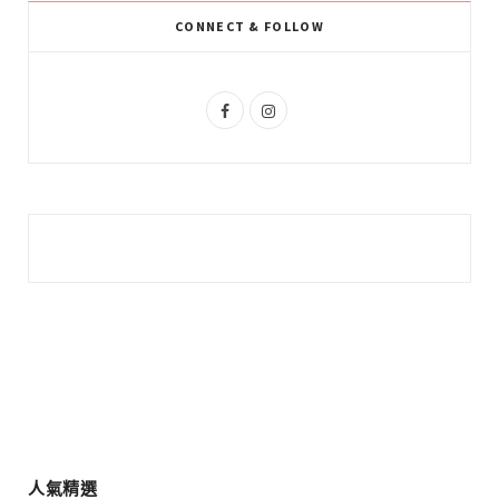
k
l
a
CONNECT & FOLLOW
u
m
s
F
I
a
n
c
s
e
t
b
a
o
g
o
r
k
a
m
人氣精選