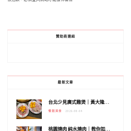
贊助商連結
最新文章
台北少見廣式雞煲｜黃大隆濃郁煲湯：經典提燈與溫體雞肉，熬夜修仙不如來喝湯！
餐館美食
2026-08-04
桃園燒肉 純水燒肉｜教你如何優惠吃日本A5和牛各種部位，私房菜誠意吃好吃滿