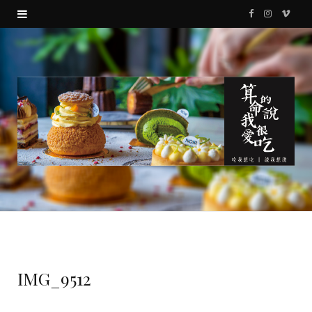
F
I
V
a
n
i
c
s
m
e
t
e
b
a
o
o
g
o
r
k
a
m
IMG_9512