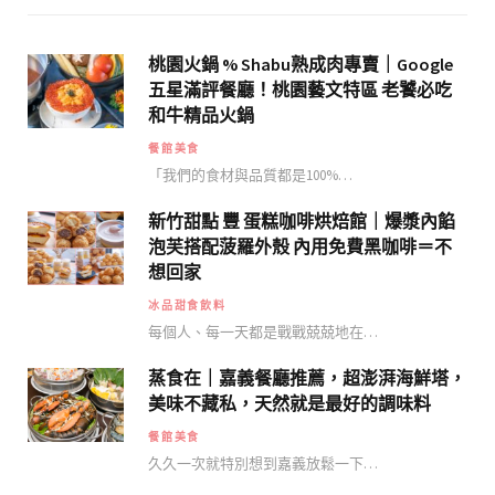
桃園火鍋 % Shabu熟成肉專賣｜Google
五星滿評餐廳！桃園藝文特區 老饕必吃
和牛精品火鍋
餐館美食
「我們的食材與品質都是100%…
新竹甜點 豐 蛋糕咖啡烘焙館｜爆漿內餡
泡芙搭配菠羅外殼 內用免費黑咖啡＝不
想回家
冰品甜食飲料
每個人、每一天都是戰戰兢兢地在…
蒸食在｜嘉義餐廳推薦，超澎湃海鮮塔，
美味不藏私，天然就是最好的調味料
餐館美食
久久一次就特別想到嘉義放鬆一下…