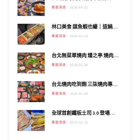
餐館美食
2026-04-21
林口美食 謀魚蝦也蠔｜這鍋太狂！「蟹老闆派對鍋」10多種海鮮浮誇上桌，壽星再送生食摩天輪！
餐館美食
2026-03-15
台北無菜單燒肉 燔之亭 燒肉場｜延吉街的 $980個人無菜單「雞」料理～
餐館美食
2026-02-09
台北燒肉吃到飽 三柒燒肉專門店｜日本A5和牛×龍蝦蟹腳雙拼，海陸霸氣開吃！
餐館美食
2026-02-08
全球首創鐵板土司 3.0 登場！扶旺號的全新高度 ｜漢堡換成鐵板土司，把台式靈魂塞得滿滿的！！
餐館美食
2025-12-13