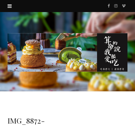
F
I
V
a
n
i
c
s
m
e
t
e
b
a
o
o
g
o
r
k
a
m
IMG_8872-