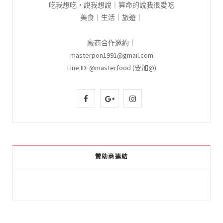
吃我想吃，說我想說｜算命的說我很愛吃
美食｜生活｜旅遊｜
廠商合作邀約｜
masterpon1991@gmail.com
Line ID: @masterfood (要加@)
F
G
I
a
o
n
c
o
s
e
g
t
贊助商連結
b
l
a
o
e
g
o
P
r