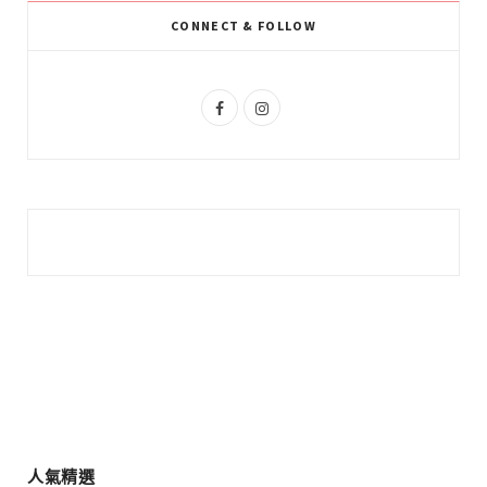
k
l
a
CONNECT & FOLLOW
u
m
s
F
I
a
n
c
s
e
t
b
a
o
g
o
r
k
a
m
人氣精選