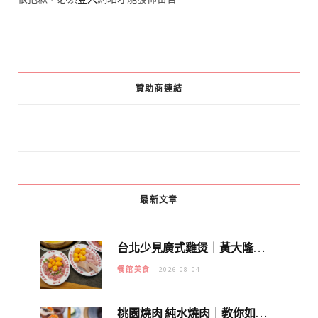
贊助商連結
最新文章
台北少見廣式雞煲｜黃大隆濃郁煲湯：經典提燈與溫體雞肉，熬夜修仙不如來喝湯！
餐館美食
2026-08-04
桃園燒肉 純水燒肉｜教你如何優惠吃日本A5和牛各種部位，私房菜誠意吃好吃滿