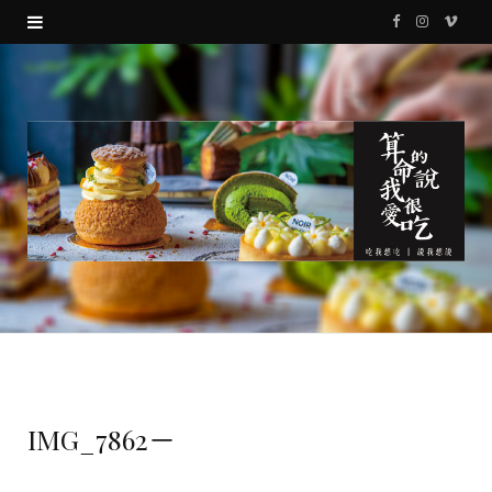
F
I
V
a
n
i
c
s
m
e
t
e
b
a
o
o
g
o
r
k
a
m
IMG_7862－