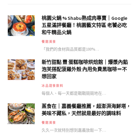
桃園火鍋 % Shabu熟成肉專賣｜Google
五星滿評餐廳！桃園藝文特區 老饕必吃
和牛精品火鍋
餐館美食
「我們的食材與品質都是100%…
新竹甜點 豐 蛋糕咖啡烘焙館｜爆漿內餡
泡芙搭配菠羅外殼 內用免費黑咖啡＝不
想回家
冰品甜食飲料
每個人、每一天都是戰戰兢兢地在…
蒸食在｜嘉義餐廳推薦，超澎湃海鮮塔，
美味不藏私，天然就是最好的調味料
餐館美食
久久一次就特別想到嘉義放鬆一下…