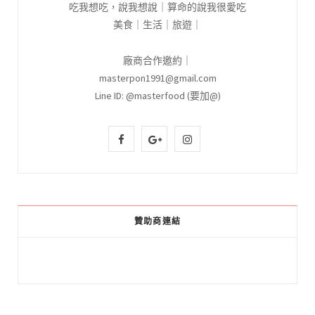
吃我想吃，說我想說｜算命的說我很愛吃
美食｜生活｜旅遊｜
廠商合作邀約｜
masterpon1991@gmail.com
Line ID: @masterfood (要加@)
F
G
I
a
o
n
c
o
s
e
g
t
贊助商連結
b
l
a
o
e
g
o
P
r