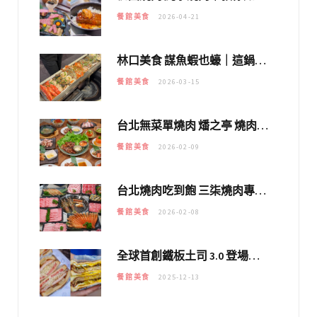
餐館美食
2026-04-21
林口美食 謀魚蝦也蠔｜這鍋太狂！「蟹老闆派對鍋」10多種海鮮浮誇上桌，壽星再送生食摩天輪！
餐館美食
2026-03-15
台北無菜單燒肉 燔之亭 燒肉場｜延吉街的 $980個人無菜單「雞」料理～
餐館美食
2026-02-09
台北燒肉吃到飽 三柒燒肉專門店｜日本A5和牛×龍蝦蟹腳雙拼，海陸霸氣開吃！
餐館美食
2026-02-08
全球首創鐵板土司 3.0 登場！扶旺號的全新高度 ｜漢堡換成鐵板土司，把台式靈魂塞得滿滿的！！
餐館美食
2025-12-13