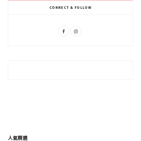
k
l
a
CONNECT & FOLLOW
u
m
s
F
I
a
n
c
s
e
t
b
a
o
g
o
r
k
a
m
人氣精選