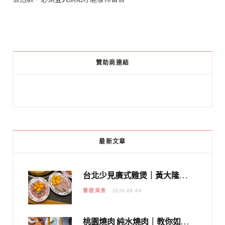
贊助商連結
最新文章
台北少見廣式雞煲｜黃大隆濃郁煲湯：經典提燈與溫體雞肉，熬夜修仙不如來喝湯！
餐館美食
2026-08-04
桃園燒肉 純水燒肉｜教你如何優惠吃日本A5和牛各種部位，私房菜誠意吃好吃滿