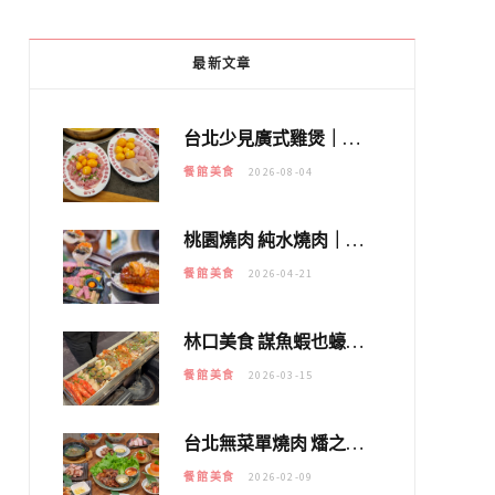
最新文章
台北少見廣式雞煲｜黃大隆濃郁煲湯：經典提燈與溫體雞肉，熬夜修仙不如來喝湯！
餐館美食
2026-08-04
桃園燒肉 純水燒肉｜教你如何優惠吃日本A5和牛各種部位，私房菜誠意吃好吃滿
餐館美食
2026-04-21
林口美食 謀魚蝦也蠔｜這鍋太狂！「蟹老闆派對鍋」10多種海鮮浮誇上桌，壽星再送生食摩天輪！
餐館美食
2026-03-15
台北無菜單燒肉 燔之亭 燒肉場｜延吉街的 $980個人無菜單「雞」料理～
餐館美食
2026-02-09