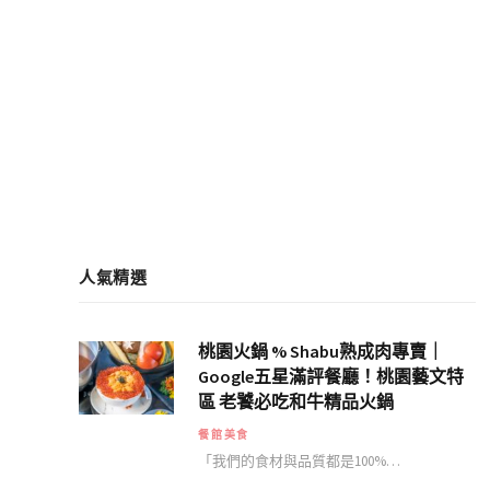
人氣精選
桃園火鍋 % Shabu熟成肉專賣｜
Google五星滿評餐廳！桃園藝文特
區 老饕必吃和牛精品火鍋
餐館美食
「我們的食材與品質都是100%…