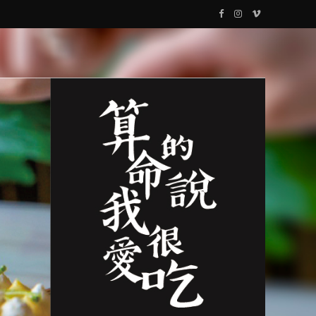
F
I
V
a
n
i
c
s
m
e
t
e
b
a
o
o
g
o
r
k
a
m