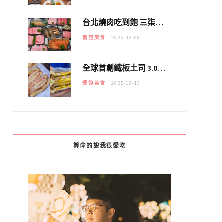
台北燒肉吃到飽 三柒燒肉專門店｜日本A5和牛×龍蝦蟹腳雙拼，海陸霸氣開吃！
餐館美食
2026-02-08
全球首創鐵板土司 3.0 登場！扶旺號的全新高度 ｜漢堡換成鐵板土司，把台式靈魂塞得滿滿的！！
餐館美食
2025-12-13
算命的說我很愛吃