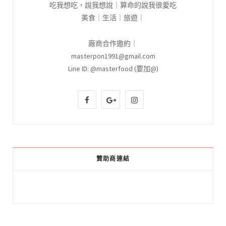
吃我想吃，說我想說｜算命的說我很愛吃
美食｜生活｜旅遊｜
廠商合作邀約｜
masterpon1991@gmail.com
Line ID: @masterfood (要加@)
F
G
I
a
o
n
c
o
s
e
g
t
贊助商連結
b
l
a
o
e
g
o
P
r