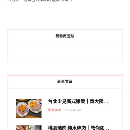
贊助商連結
最新文章
台北少見廣式雞煲｜黃大隆濃郁煲湯：經典提燈與溫體雞肉，熬夜修仙不如來喝湯！
餐館美食
2026-08-04
桃園燒肉 純水燒肉｜教你如何優惠吃日本A5和牛各種部位，私房菜誠意吃好吃滿