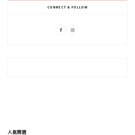
k
l
a
CONNECT & FOLLOW
u
m
s
F
I
a
n
c
s
e
t
b
a
o
g
o
r
k
a
m
人氣精選