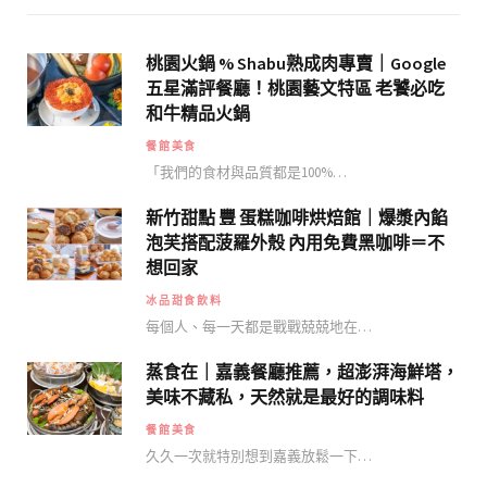
桃園火鍋 % Shabu熟成肉專賣｜Google
五星滿評餐廳！桃園藝文特區 老饕必吃
和牛精品火鍋
餐館美食
「我們的食材與品質都是100%…
新竹甜點 豐 蛋糕咖啡烘焙館｜爆漿內餡
泡芙搭配菠羅外殼 內用免費黑咖啡＝不
想回家
冰品甜食飲料
每個人、每一天都是戰戰兢兢地在…
蒸食在｜嘉義餐廳推薦，超澎湃海鮮塔，
美味不藏私，天然就是最好的調味料
餐館美食
久久一次就特別想到嘉義放鬆一下…