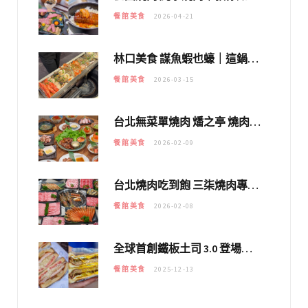
餐館美食
2026-04-21
林口美食 謀魚蝦也蠔｜這鍋太狂！「蟹老闆派對鍋」10多種海鮮浮誇上桌，壽星再送生食摩天輪！
餐館美食
2026-03-15
台北無菜單燒肉 燔之亭 燒肉場｜延吉街的 $980個人無菜單「雞」料理～
餐館美食
2026-02-09
台北燒肉吃到飽 三柒燒肉專門店｜日本A5和牛×龍蝦蟹腳雙拼，海陸霸氣開吃！
餐館美食
2026-02-08
全球首創鐵板土司 3.0 登場！扶旺號的全新高度 ｜漢堡換成鐵板土司，把台式靈魂塞得滿滿的！！
餐館美食
2025-12-13