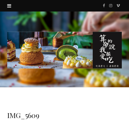
F
I
V
a
n
i
c
s
m
e
t
e
b
a
o
o
g
o
r
k
a
m
IMG_5609