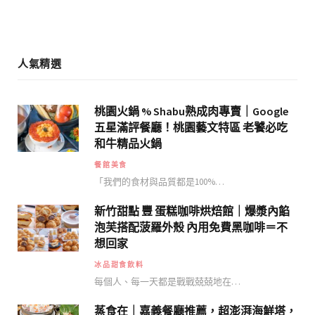
m
人氣精選
桃園火鍋 % Shabu熟成肉專賣｜Google
五星滿評餐廳！桃園藝文特區 老饕必吃
和牛精品火鍋
餐館美食
「我們的食材與品質都是100%…
新竹甜點 豐 蛋糕咖啡烘焙館｜爆漿內餡
泡芙搭配菠羅外殼 內用免費黑咖啡＝不
想回家
冰品甜食飲料
每個人、每一天都是戰戰兢兢地在…
蒸食在｜嘉義餐廳推薦，超澎湃海鮮塔，