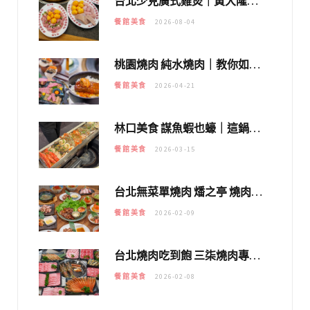
台北少見廣式雞煲｜黃大隆濃郁煲湯：經典提燈與溫體雞肉，熬夜修仙不如來喝湯！
餐館美食
2026-08-04
桃園燒肉 純水燒肉｜教你如何優惠吃日本A5和牛各種部位，私房菜誠意吃好吃滿
餐館美食
2026-04-21
林口美食 謀魚蝦也蠔｜這鍋太狂！「蟹老闆派對鍋」10多種海鮮浮誇上桌，壽星再送生食摩天輪！
餐館美食
2026-03-15
台北無菜單燒肉 燔之亭 燒肉場｜延吉街的 $980個人無菜單「雞」料理～
餐館美食
2026-02-09
台北燒肉吃到飽 三柒燒肉專門店｜日本A5和牛×龍蝦蟹腳雙拼，海陸霸氣開吃！
餐館美食
2026-02-08