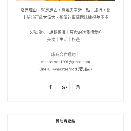
沒有理由，就是想去，想離天空近一點：旅行，談
上夢想可能太偉大，想做的事情還比喻得差不多
吃我想吃，說我想說｜算命的說我很愛吃
美食｜生活｜旅遊｜
廠商合作邀約｜
masterpon1991@gmail.com
Line ID: @masterfood (要加@)
F
G
I
a
o
n
c
o
s
e
g
t
贊助商連結
b
l
a