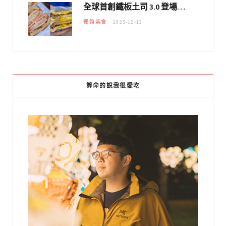
全球首創鐵板土司 3.0 登場！扶旺號的全新高度 ｜漢堡換成鐵板土司，把台式靈魂塞得滿滿的！！
餐館美食
2025-12-13
算命的說我很愛吃