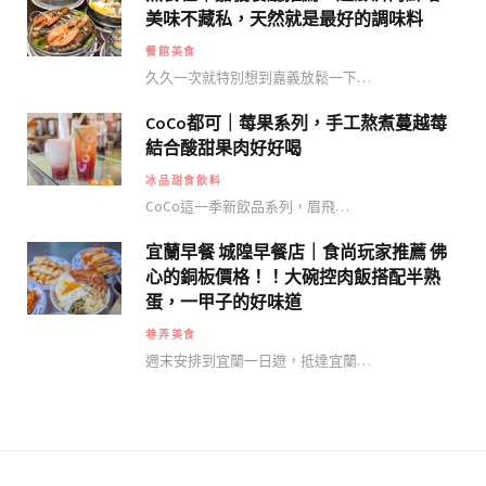
美味不藏私，天然就是最好的調味料
餐館美食
久久一次就特別想到嘉義放鬆一下…
CoCo都可｜莓果系列，手工熬煮蔓越莓
結合酸甜果肉好好喝
冰品甜食飲料
CoCo這一季新飲品系列，眉飛…
宜蘭早餐 城隍早餐店｜食尚玩家推薦 佛
心的銅板價格！！大碗控肉飯搭配半熟
蛋，一甲子的好味道
巷弄美食
週末安排到宜蘭一日遊，抵達宜蘭…