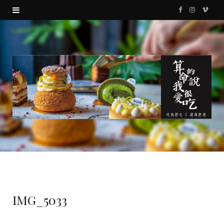
F
I
V
a
n
i
c
s
m
e
t
e
b
a
o
o
g
o
r
k
a
m
IMG_5033