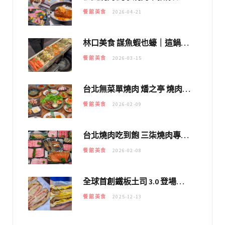
餐館美食
2026-04-21
林口美食 謀魚蝦也蠔｜這鍋太狂！「蟹老闆派對鍋」10多種海鮮浮誇上桌，壽星再送生食摩天輪！
餐館美食
2026-03-15
台北無菜單燒肉 燔之亭 燒肉場｜延吉街的 $980個人無菜單「雞」料理～
餐館美食
2026-02-09
台北燒肉吃到飽 三柒燒肉專門店｜日本A5和牛×龍蝦蟹腳雙拼，海陸霸氣開吃！
餐館美食
2026-02-08
全球首創鐵板土司 3.0 登場！扶旺號的全新高度 ｜漢堡換成鐵板土司，把台式靈魂塞得滿滿的！！
餐館美食
2025-12-13