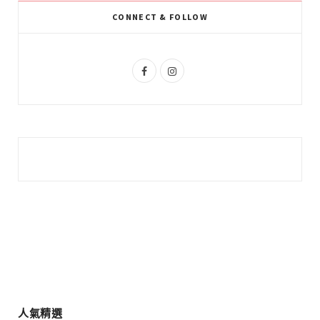
k
l
a
CONNECT & FOLLOW
u
m
s
F
I
a
n
c
s
e
t
b
a
o
g
o
r
k
a
m
人氣精選