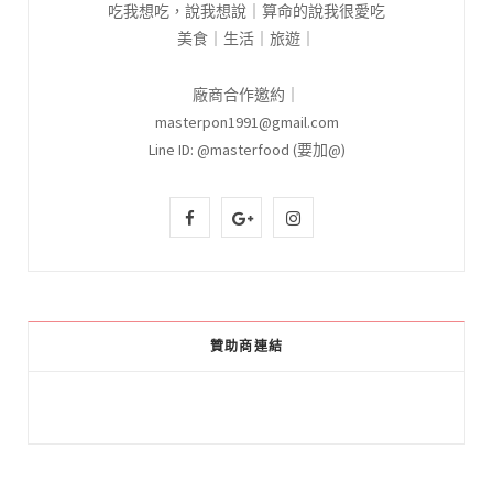
吃我想吃，說我想說｜算命的說我很愛吃
美食｜生活｜旅遊｜
廠商合作邀約｜
masterpon1991@gmail.com
Line ID: @masterfood (要加@)
F
G
I
a
o
n
c
o
s
e
g
t
贊助商連結
b
l
a
o
e
g
o
P
r