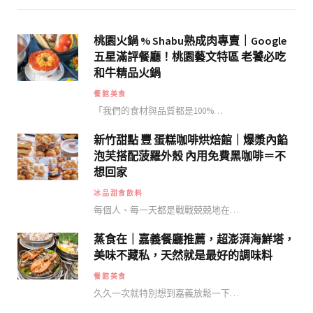
桃園火鍋 % Shabu熟成肉專賣｜Google
五星滿評餐廳！桃園藝文特區 老饕必吃
和牛精品火鍋
餐館美食
「我們的食材與品質都是100%…
新竹甜點 豐 蛋糕咖啡烘焙館｜爆漿內餡
泡芙搭配菠羅外殼 內用免費黑咖啡＝不
想回家
冰品甜食飲料
每個人、每一天都是戰戰兢兢地在…
蒸食在｜嘉義餐廳推薦，超澎湃海鮮塔，
美味不藏私，天然就是最好的調味料
餐館美食
久久一次就特別想到嘉義放鬆一下…