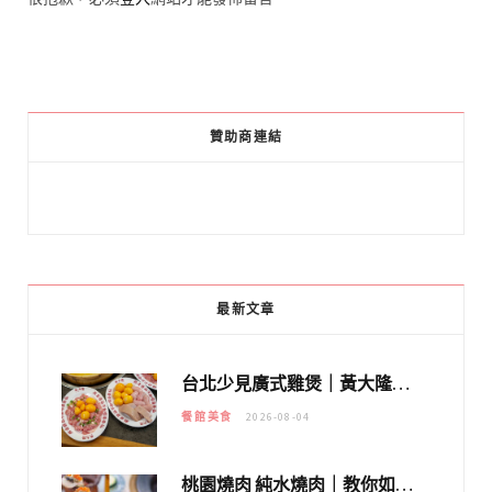
贊助商連結
最新文章
台北少見廣式雞煲｜黃大隆濃郁煲湯：經典提燈與溫體雞肉，熬夜修仙不如來喝湯！
餐館美食
2026-08-04
桃園燒肉 純水燒肉｜教你如何優惠吃日本A5和牛各種部位，私房菜誠意吃好吃滿