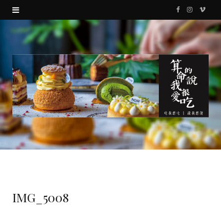
F
I
V
a
n
i
c
s
m
e
t
e
b
a
o
o
g
o
r
k
a
m
IMG_5008