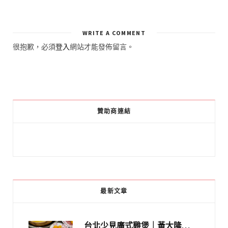
WRITE A COMMENT
很抱歉，必須
登入
網站才能發佈留言。
贊助商連結
最新文章
台北少見廣式雞煲｜黃大隆濃郁煲湯：經典提燈與溫體雞肉，熬夜修仙不如來喝湯！