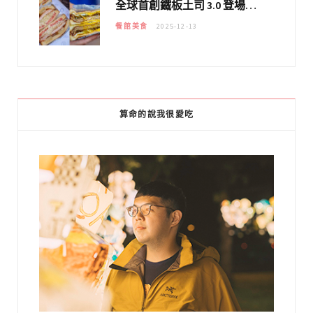
全球首創鐵板土司 3.0 登場！扶旺號的全新高度 ｜漢堡換成鐵板土司，把台式靈魂塞得滿滿的！！
餐館美食
2025-12-13
算命的說我很愛吃