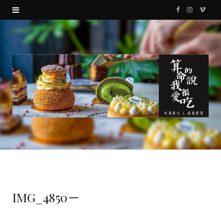
F
I
V
a
n
i
c
s
m
e
t
e
b
a
o
o
g
o
r
k
a
m
IMG_4850－