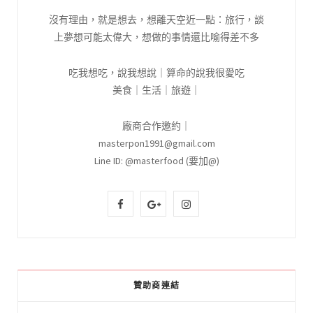
沒有理由，就是想去，想離天空近一點：旅行，談
上夢想可能太偉大，想做的事情還比喻得差不多
吃我想吃，說我想說｜算命的說我很愛吃
美食｜生活｜旅遊｜
廠商合作邀約｜
masterpon1991@gmail.com
Line ID: @masterfood (要加@)
F
G
I
a
o
n
c
o
s
e
g
t
贊助商連結
b
l
a