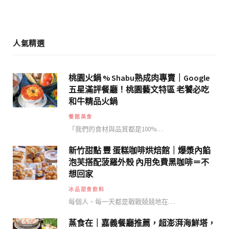
m
人氣精選
桃園火鍋 % Shabu熟成肉專賣｜Google
五星滿評餐廳！桃園藝文特區 老饕必吃
和牛精品火鍋
餐館美食
「我們的食材與品質都是100%…
新竹甜點 豐 蛋糕咖啡烘焙館｜爆漿內餡
泡芙搭配菠羅外殼 內用免費黑咖啡＝不
想回家
冰品甜食飲料
每個人、每一天都是戰戰兢兢地在…
蒸食在｜嘉義餐廳推薦，超澎湃海鮮塔，