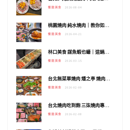
餐館美食
2026-08-04
桃園燒肉 純水燒肉｜教你如何優惠吃日本A5和牛各種部位，私房菜誠意吃好吃滿
餐館美食
2026-04-21
林口美食 謀魚蝦也蠔｜這鍋太狂！「蟹老闆派對鍋」10多種海鮮浮誇上桌，壽星再送生食摩天輪！
餐館美食
2026-03-15
台北無菜單燒肉 燔之亭 燒肉場｜延吉街的 $980個人無菜單「雞」料理～
餐館美食
2026-02-09
台北燒肉吃到飽 三柒燒肉專門店｜日本A5和牛×龍蝦蟹腳雙拼，海陸霸氣開吃！
餐館美食
2026-02-08