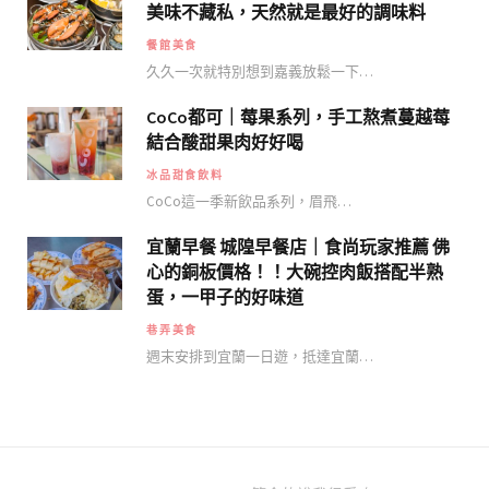
美味不藏私，天然就是最好的調味料
餐館美食
久久一次就特別想到嘉義放鬆一下…
CoCo都可｜莓果系列，手工熬煮蔓越莓
結合酸甜果肉好好喝
冰品甜食飲料
CoCo這一季新飲品系列，眉飛…
宜蘭早餐 城隍早餐店｜食尚玩家推薦 佛
心的銅板價格！！大碗控肉飯搭配半熟
蛋，一甲子的好味道
巷弄美食
週末安排到宜蘭一日遊，抵達宜蘭…