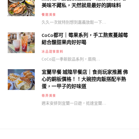
美味不藏私，天然就是最好的調味料
餐館美食
久久一次就特別想到嘉義放鬆一下…
CoCo都可｜莓果系列，手工熬煮蔓越莓
結合酸甜果肉好好喝
冰品甜食飲料
CoCo這一季新飲品系列，眉飛…
宜蘭早餐 城隍早餐店｜食尚玩家推薦 佛
心的銅板價格！！大碗控肉飯搭配半熟
蛋，一甲子的好味道
巷弄美食
週末安排到宜蘭一日遊，抵達宜蘭…