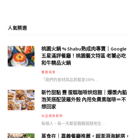
m
人氣精選
桃園火鍋 % Shabu熟成肉專賣｜Google
五星滿評餐廳！桃園藝文特區 老饕必吃
和牛精品火鍋
餐館美食
「我們的食材與品質都是100%…
新竹甜點 豐 蛋糕咖啡烘焙館｜爆漿內餡
泡芙搭配菠羅外殼 內用免費黑咖啡＝不
想回家
冰品甜食飲料
每個人、每一天都是戰戰兢兢地在…
蒸食在｜嘉義餐廳推薦，超澎湃海鮮塔，