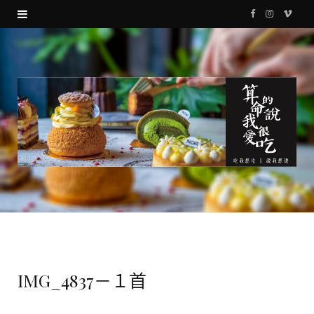
F
I
V
a
n
i
c
s
m
e
t
e
b
a
o
o
g
o
r
k
a
m
IMG_4837－１首