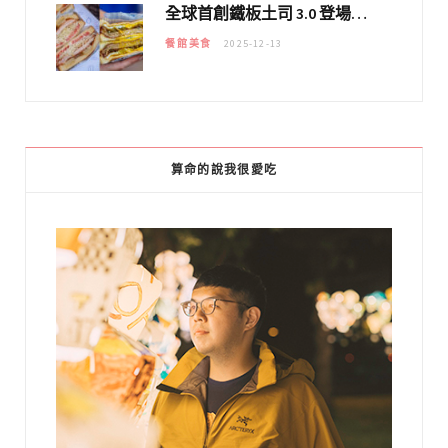
全球首創鐵板土司 3.0 登場！扶旺號的全新高度 ｜漢堡換成鐵板土司，把台式靈魂塞得滿滿的！！
餐館美食
2025-12-13
算命的說我很愛吃