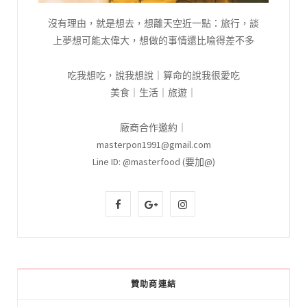
沒有理由，就是想去，想離天空近一點：旅行，談
上夢想可能太偉大，想做的事情還比喻得差不多
吃我想吃，說我想說｜算命的說我很愛吃
美食｜生活｜旅遊｜
廠商合作邀約｜
masterpon1991@gmail.com
Line ID: @masterfood (要加@)
F
G
I
a
o
n
c
o
s
e
g
t
贊助商連結
b
l
a