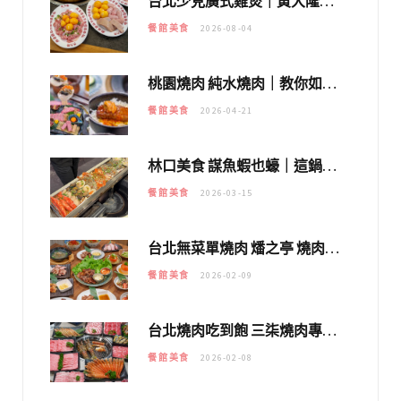
台北少見廣式雞煲｜黃大隆濃郁煲湯：經典提燈與溫體雞肉，熬夜修仙不如來喝湯！
餐館美食
2026-08-04
桃園燒肉 純水燒肉｜教你如何優惠吃日本A5和牛各種部位，私房菜誠意吃好吃滿
餐館美食
2026-04-21
林口美食 謀魚蝦也蠔｜這鍋太狂！「蟹老闆派對鍋」10多種海鮮浮誇上桌，壽星再送生食摩天輪！
餐館美食
2026-03-15
台北無菜單燒肉 燔之亭 燒肉場｜延吉街的 $980個人無菜單「雞」料理～
餐館美食
2026-02-09
台北燒肉吃到飽 三柒燒肉專門店｜日本A5和牛×龍蝦蟹腳雙拼，海陸霸氣開吃！
餐館美食
2026-02-08