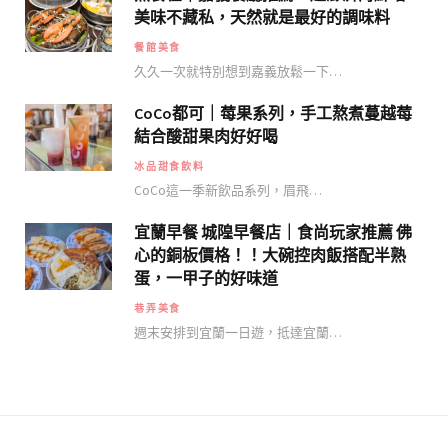
美味不藏私，天然就是最好的調味料
餐館美食
久久一次就特別想到嘉義放鬆一下…
CoCo都可｜莓果系列，手工熬煮蔓越莓
結合酸甜果肉好好喝
冰品甜食飲料
CoCo這一季新飲品系列，眉飛…
宜蘭早餐 城隍早餐店｜食尚玩家推薦 佛
心的銅板價格！！大碗控肉飯搭配半熟
蛋，一甲子的好味道
巷弄美食
週末安排到宜蘭一日遊，抵達宜蘭…