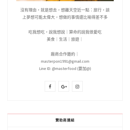
沒有理由，就是想去，想離天空近一點：旅行，談
上夢想可能太偉大，想做的事情還比喻得差不多
吃我想吃，說我想說｜算命的說我很愛吃
美食｜生活｜旅遊｜
廠商合作邀約｜
masterpon1991@gmail.com
Line ID: @masterfood (要加@)
F
G
I
a
o
n
c
o
s
e
g
t
贊助商連結
b
l
a