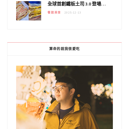
全球首創鐵板土司 3.0 登場！扶旺號的全新高度 ｜漢堡換成鐵板土司，把台式靈魂塞得滿滿的！！
餐館美食
2025-12-13
算命的說我很愛吃