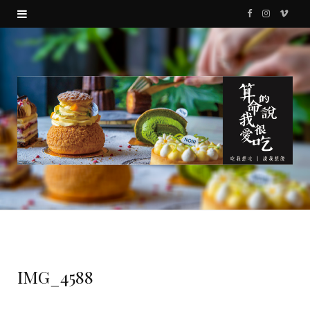
F
I
V
a
n
i
c
s
m
e
t
e
b
a
o
o
g
o
r
k
a
m
IMG_4588