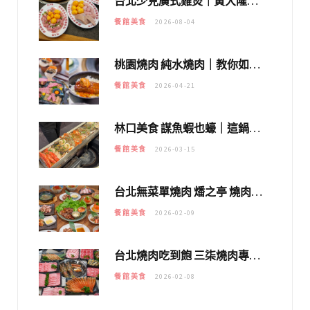
台北少見廣式雞煲｜黃大隆濃郁煲湯：經典提燈與溫體雞肉，熬夜修仙不如來喝湯！
餐館美食
2026-08-04
桃園燒肉 純水燒肉｜教你如何優惠吃日本A5和牛各種部位，私房菜誠意吃好吃滿
餐館美食
2026-04-21
林口美食 謀魚蝦也蠔｜這鍋太狂！「蟹老闆派對鍋」10多種海鮮浮誇上桌，壽星再送生食摩天輪！
餐館美食
2026-03-15
台北無菜單燒肉 燔之亭 燒肉場｜延吉街的 $980個人無菜單「雞」料理～
餐館美食
2026-02-09
台北燒肉吃到飽 三柒燒肉專門店｜日本A5和牛×龍蝦蟹腳雙拼，海陸霸氣開吃！
餐館美食
2026-02-08