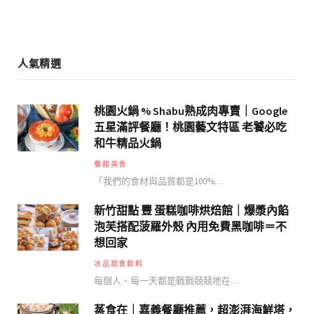
m
人氣精選
桃園火鍋 % Shabu熟成肉專賣｜Google
五星滿評餐廳！桃園藝文特區 老饕必吃
和牛精品火鍋
餐館美食
「我們的食材與品質都是100%…
新竹甜點 豐 蛋糕咖啡烘焙館｜爆漿內餡
泡芙搭配菠羅外殼 內用免費黑咖啡＝不
想回家
冰品甜食飲料
每個人、每一天都是戰戰兢兢地在…
蒸食在｜嘉義餐廳推薦，超澎湃海鮮塔，