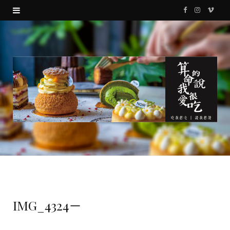
F
I
V
a
n
i
c
s
m
e
t
e
b
a
o
o
g
o
r
k
a
m
IMG_4324－