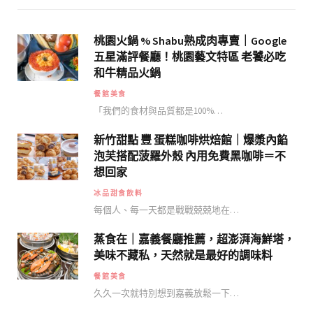
桃園火鍋 % Shabu熟成肉專賣｜Google
五星滿評餐廳！桃園藝文特區 老饕必吃
和牛精品火鍋
餐館美食
「我們的食材與品質都是100%…
新竹甜點 豐 蛋糕咖啡烘焙館｜爆漿內餡
泡芙搭配菠羅外殼 內用免費黑咖啡＝不
想回家
冰品甜食飲料
每個人、每一天都是戰戰兢兢地在…
蒸食在｜嘉義餐廳推薦，超澎湃海鮮塔，
美味不藏私，天然就是最好的調味料
餐館美食
久久一次就特別想到嘉義放鬆一下…