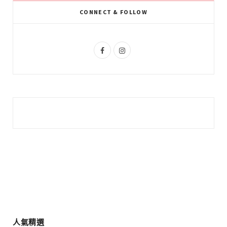
k
l
a
CONNECT & FOLLOW
u
m
s
F
I
a
n
c
s
e
t
b
a
o
g
o
r
k
a
m
人氣精選