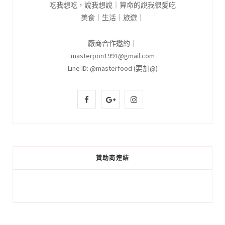
吃我想吃，說我想說｜算命的說我很愛吃
美食｜生活｜旅遊｜
廠商合作邀約｜
masterpon1991@gmail.com
Line ID: @masterfood (要加@)
F
G
I
a
o
n
c
o
s
e
g
t
贊助商連結
b
l
a
o
e
g
o
P
r