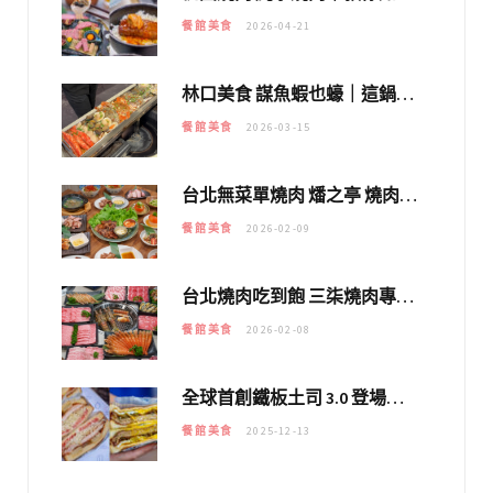
餐館美食
2026-04-21
林口美食 謀魚蝦也蠔｜這鍋太狂！「蟹老闆派對鍋」10多種海鮮浮誇上桌，壽星再送生食摩天輪！
餐館美食
2026-03-15
台北無菜單燒肉 燔之亭 燒肉場｜延吉街的 $980個人無菜單「雞」料理～
餐館美食
2026-02-09
台北燒肉吃到飽 三柒燒肉專門店｜日本A5和牛×龍蝦蟹腳雙拼，海陸霸氣開吃！
餐館美食
2026-02-08
全球首創鐵板土司 3.0 登場！扶旺號的全新高度 ｜漢堡換成鐵板土司，把台式靈魂塞得滿滿的！！
餐館美食
2025-12-13