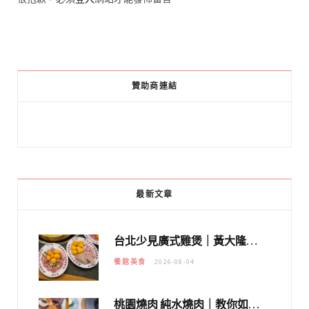
贊助商連結
最新文章
台北少見廣式雞煲｜黃大隆濃郁煲湯：經典提燈與溫體雞肉，熬夜修仙不如來喝湯！
餐館美食
2026-08-04
桃園燒肉 純水燒肉｜教你如何優惠吃日本A5和牛各種部位，私房菜誠意吃好吃滿