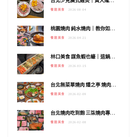
台北少見廣式雞煲｜黃大隆濃郁煲湯：經典提燈與溫體雞肉，熬夜修仙不如來喝湯！
餐館美食
2026-08-04
桃園燒肉 純水燒肉｜教你如何優惠吃日本A5和牛各種部位，私房菜誠意吃好吃滿
餐館美食
2026-04-21
林口美食 謀魚蝦也蠔｜這鍋太狂！「蟹老闆派對鍋」10多種海鮮浮誇上桌，壽星再送生食摩天輪！
餐館美食
2026-03-15
台北無菜單燒肉 燔之亭 燒肉場｜延吉街的 $980個人無菜單「雞」料理～
餐館美食
2026-02-09
台北燒肉吃到飽 三柒燒肉專門店｜日本A5和牛×龍蝦蟹腳雙拼，海陸霸氣開吃！
餐館美食
2026-02-08