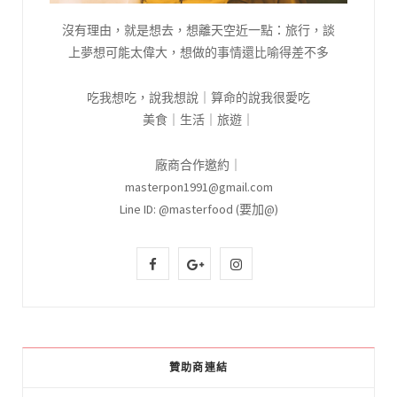
沒有理由，就是想去，想離天空近一點：旅行，談
上夢想可能太偉大，想做的事情還比喻得差不多
吃我想吃，說我想說｜算命的說我很愛吃
美食｜生活｜旅遊｜
廠商合作邀約｜
masterpon1991@gmail.com
Line ID: @masterfood (要加@)
F
G
I
a
o
n
c
o
s
e
g
t
贊助商連結
b
l
a