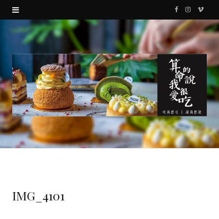
F
I
V
a
n
i
c
s
m
e
t
e
b
a
o
o
g
o
r
k
a
m
IMG_4101