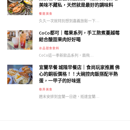
美味不藏私，天然就是最好的調味料
餐館美食
久久一次就特別想到嘉義放鬆一下…
CoCo都可｜莓果系列，手工熬煮蔓越莓
結合酸甜果肉好好喝
冰品甜食飲料
CoCo這一季新飲品系列，眉飛…
宜蘭早餐 城隍早餐店｜食尚玩家推薦 佛
心的銅板價格！！大碗控肉飯搭配半熟
蛋，一甲子的好味道
巷弄美食
週末安排到宜蘭一日遊，抵達宜蘭…