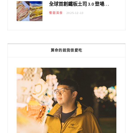
全球首創鐵板土司 3.0 登場！扶旺號的全新高度 ｜漢堡換成鐵板土司，把台式靈魂塞得滿滿的！！
餐館美食
2025-12-13
算命的說我很愛吃