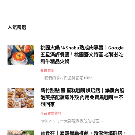
m
人氣精選
桃園火鍋 % Shabu熟成肉專賣｜Google
五星滿評餐廳！桃園藝文特區 老饕必吃
和牛精品火鍋
餐館美食
「我們的食材與品質都是100%…
新竹甜點 豐 蛋糕咖啡烘焙館｜爆漿內餡
泡芙搭配菠羅外殼 內用免費黑咖啡＝不
想回家
冰品甜食飲料
每個人、每一天都是戰戰兢兢地在…
蒸食在｜嘉義餐廳推薦，超澎湃海鮮塔，