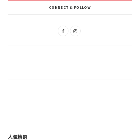
k
l
a
CONNECT & FOLLOW
u
m
s
F
I
a
n
c
s
e
t
b
a
o
g
o
r
k
a
m
人氣精選