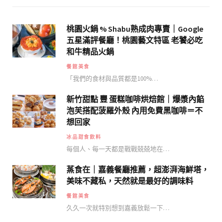
桃園火鍋 % Shabu熟成肉專賣｜Google
五星滿評餐廳！桃園藝文特區 老饕必吃
和牛精品火鍋
餐館美食
「我們的食材與品質都是100%…
新竹甜點 豐 蛋糕咖啡烘焙館｜爆漿內餡
泡芙搭配菠羅外殼 內用免費黑咖啡＝不
想回家
冰品甜食飲料
每個人、每一天都是戰戰兢兢地在…
蒸食在｜嘉義餐廳推薦，超澎湃海鮮塔，
美味不藏私，天然就是最好的調味料
餐館美食
久久一次就特別想到嘉義放鬆一下…