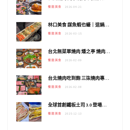
餐館美食
2026-04-21
林口美食 謀魚蝦也蠔｜這鍋太狂！「蟹老闆派對鍋」10多種海鮮浮誇上桌，壽星再送生食摩天輪！
餐館美食
2026-03-15
台北無菜單燒肉 燔之亭 燒肉場｜延吉街的 $980個人無菜單「雞」料理～
餐館美食
2026-02-09
台北燒肉吃到飽 三柒燒肉專門店｜日本A5和牛×龍蝦蟹腳雙拼，海陸霸氣開吃！
餐館美食
2026-02-08
全球首創鐵板土司 3.0 登場！扶旺號的全新高度 ｜漢堡換成鐵板土司，把台式靈魂塞得滿滿的！！
餐館美食
2025-12-13