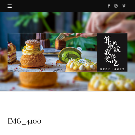
F
I
V
a
n
i
c
s
m
e
t
e
b
a
o
o
g
o
r
k
a
m
IMG_4100