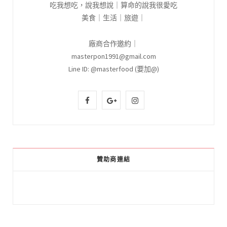
吃我想吃，說我想說｜算命的說我很愛吃
美食｜生活｜旅遊｜
廠商合作邀約｜
masterpon1991@gmail.com
Line ID: @masterfood (要加@)
F
G
I
a
o
n
c
o
s
e
g
t
贊助商連結
b
l
a
o
e
g
o
P
r