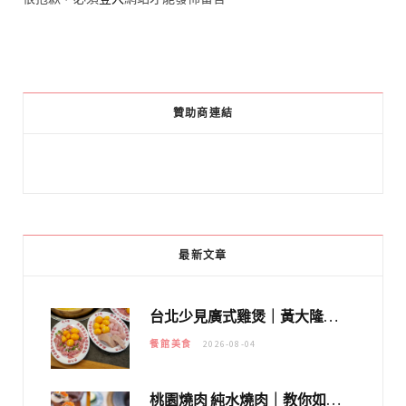
贊助商連結
最新文章
台北少見廣式雞煲｜黃大隆濃郁煲湯：經典提燈與溫體雞肉，熬夜修仙不如來喝湯！
餐館美食
2026-08-04
桃園燒肉 純水燒肉｜教你如何優惠吃日本A5和牛各種部位，私房菜誠意吃好吃滿