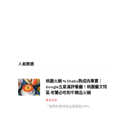
人氣精選
桃園火鍋 % Shabu熟成肉專賣｜
Google五星滿評餐廳！桃園藝文特
區 老饕必吃和牛精品火鍋
餐館美食
「我們的食材與品質都是100%…