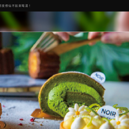
熬夜修仙不如來喝湯！