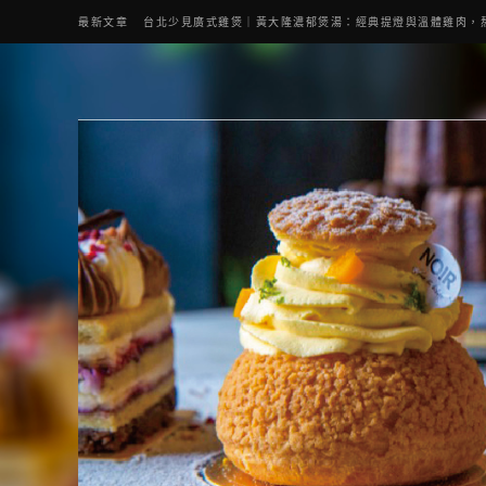
最新文章
台北少見廣式雞煲｜黃大隆濃郁煲湯：經典提燈與溫體雞肉，