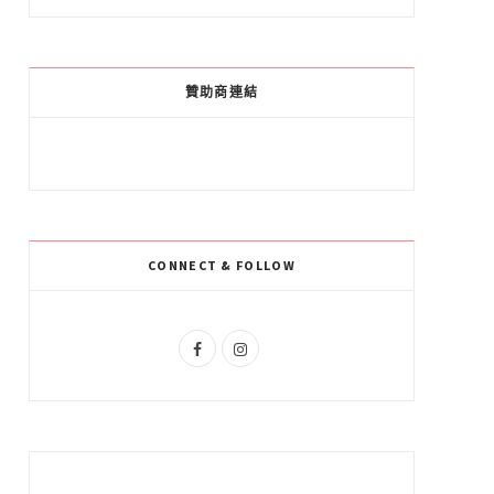
a
o
n
c
o
s
e
g
t
贊助商連結
b
l
a
o
e
g
o
P
r
k
l
a
CONNECT & FOLLOW
u
m
s
F
I
a
n
c
s
e
t