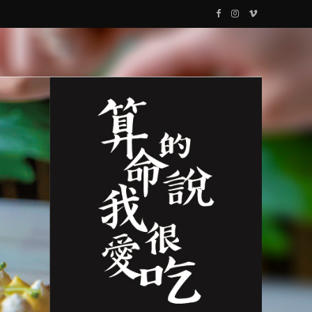
F
I
V
a
n
i
c
s
m
e
t
e
b
a
o
o
g
o
r
k
a
m