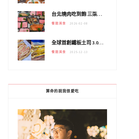
台北燒肉吃到飽 三柒燒肉專門店｜日本A5和牛×龍蝦蟹腳雙拼，海陸霸氣開吃！
餐館美食
2026-02-08
全球首創鐵板土司 3.0 登場！扶旺號的全新高度 ｜漢堡換成鐵板土司，把台式靈魂塞得滿滿的！！
餐館美食
2025-12-13
算命的說我很愛吃