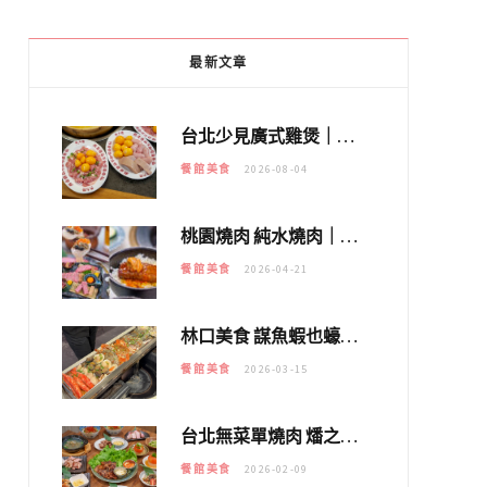
最新文章
台北少見廣式雞煲｜黃大隆濃郁煲湯：經典提燈與溫體雞肉，熬夜修仙不如來喝湯！
餐館美食
2026-08-04
桃園燒肉 純水燒肉｜教你如何優惠吃日本A5和牛各種部位，私房菜誠意吃好吃滿
餐館美食
2026-04-21
林口美食 謀魚蝦也蠔｜這鍋太狂！「蟹老闆派對鍋」10多種海鮮浮誇上桌，壽星再送生食摩天輪！
餐館美食
2026-03-15
台北無菜單燒肉 燔之亭 燒肉場｜延吉街的 $980個人無菜單「雞」料理～
餐館美食
2026-02-09