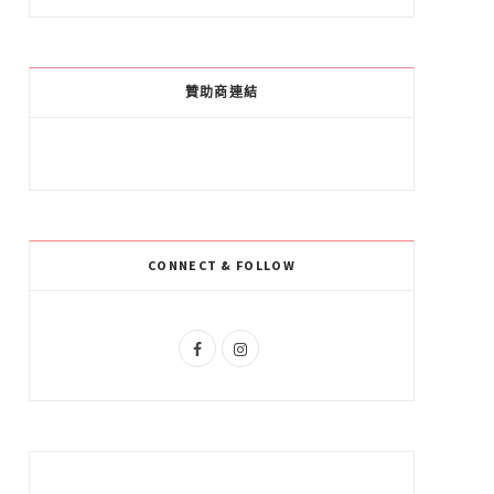
a
o
n
c
o
s
e
g
t
贊助商連結
b
l
a
o
e
g
o
P
r
k
l
a
CONNECT & FOLLOW
u
m
s
F
I
a
n
c
s
e
t