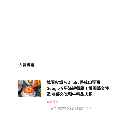
人氣精選
桃園火鍋 % Shabu熟成肉專賣｜
Google五星滿評餐廳！桃園藝文特
區 老饕必吃和牛精品火鍋
餐館美食
「我們的食材與品質都是100%…