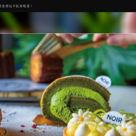
熬夜修仙不如來喝湯！