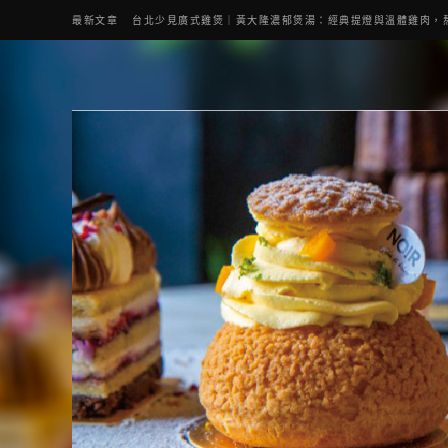
最新文章
台北少見廣式雞煲｜黃大隆濃郁煲湯：經典提燈與溫體雞肉，