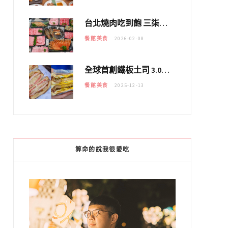
台北燒肉吃到飽 三柒燒肉專門店｜日本A5和牛×龍蝦蟹腳雙拼，海陸霸氣開吃！
餐館美食
2026-02-08
全球首創鐵板土司 3.0 登場！扶旺號的全新高度 ｜漢堡換成鐵板土司，把台式靈魂塞得滿滿的！！
餐館美食
2025-12-13
算命的說我很愛吃