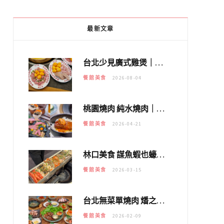
最新文章
台北少見廣式雞煲｜黃大隆濃郁煲湯：經典提燈與溫體雞肉，熬夜修仙不如來喝湯！
餐館美食
2026-08-04
桃園燒肉 純水燒肉｜教你如何優惠吃日本A5和牛各種部位，私房菜誠意吃好吃滿
餐館美食
2026-04-21
林口美食 謀魚蝦也蠔｜這鍋太狂！「蟹老闆派對鍋」10多種海鮮浮誇上桌，壽星再送生食摩天輪！
餐館美食
2026-03-15
台北無菜單燒肉 燔之亭 燒肉場｜延吉街的 $980個人無菜單「雞」料理～
餐館美食
2026-02-09