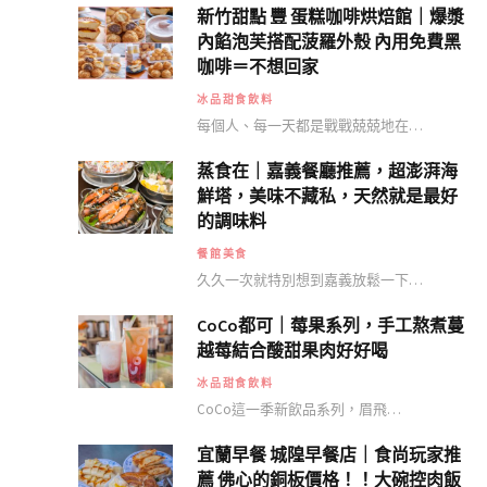
新竹甜點 豐 蛋糕咖啡烘焙館｜爆漿
內餡泡芙搭配菠羅外殼 內用免費黑
咖啡＝不想回家
冰品甜食飲料
每個人、每一天都是戰戰兢兢地在…
蒸食在｜嘉義餐廳推薦，超澎湃海
鮮塔，美味不藏私，天然就是最好
的調味料
餐館美食
久久一次就特別想到嘉義放鬆一下…
CoCo都可｜莓果系列，手工熬煮蔓
越莓結合酸甜果肉好好喝
冰品甜食飲料
CoCo這一季新飲品系列，眉飛…
宜蘭早餐 城隍早餐店｜食尚玩家推
薦 佛心的銅板價格！！大碗控肉飯