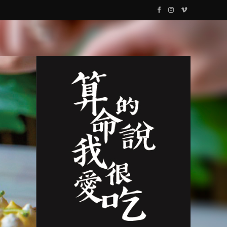
F
I
V
a
n
i
c
s
m
e
t
e
b
a
o
o
g
o
r
k
a
m