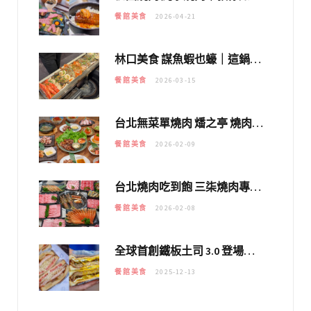
餐館美食
2026-04-21
林口美食 謀魚蝦也蠔｜這鍋太狂！「蟹老闆派對鍋」10多種海鮮浮誇上桌，壽星再送生食摩天輪！
餐館美食
2026-03-15
台北無菜單燒肉 燔之亭 燒肉場｜延吉街的 $980個人無菜單「雞」料理～
餐館美食
2026-02-09
台北燒肉吃到飽 三柒燒肉專門店｜日本A5和牛×龍蝦蟹腳雙拼，海陸霸氣開吃！
餐館美食
2026-02-08
全球首創鐵板土司 3.0 登場！扶旺號的全新高度 ｜漢堡換成鐵板土司，把台式靈魂塞得滿滿的！！
餐館美食
2025-12-13