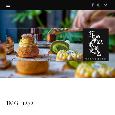
F
I
V
a
n
i
c
s
m
e
t
e
b
a
o
o
g
o
r
k
a
m
IMG_1272－