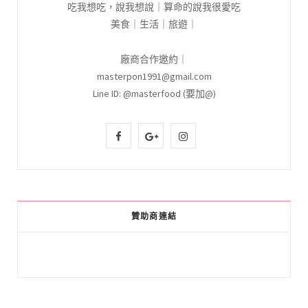
吃我想吃，說我想說｜算命的說我很愛吃
美食｜生活｜旅遊｜
廠商合作邀約｜
masterpon1991@gmail.com
Line ID: @masterfood (要加@)
F
G
I
a
o
n
c
o
s
e
g
t
贊助商連結
b
l
a
o
e
g
o
P
r