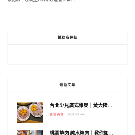
贊助商連結
最新文章
台北少見廣式雞煲｜黃大隆濃郁煲湯：經典提燈與溫體雞肉，熬夜修仙不如來喝湯！
餐館美食
2026-08-04
桃園燒肉 純水燒肉｜教你如何優惠吃日本A5和牛各種部位，私房菜誠意吃好吃滿