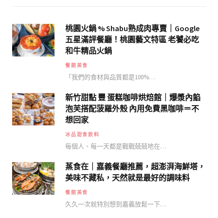
桃園火鍋 % Shabu熟成肉專賣｜Google
五星滿評餐廳！桃園藝文特區 老饕必吃
和牛精品火鍋
餐館美食
「我們的食材與品質都是100%…
新竹甜點 豐 蛋糕咖啡烘焙館｜爆漿內餡
泡芙搭配菠羅外殼 內用免費黑咖啡＝不
想回家
冰品甜食飲料
每個人、每一天都是戰戰兢兢地在…
蒸食在｜嘉義餐廳推薦，超澎湃海鮮塔，
美味不藏私，天然就是最好的調味料
餐館美食
久久一次就特別想到嘉義放鬆一下…