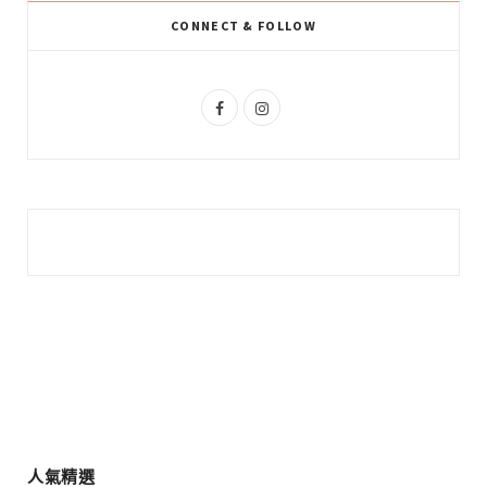
k
l
a
CONNECT & FOLLOW
u
m
s
F
I
a
n
c
s
e
t
b
a
o
g
o
r
k
a
m
人氣精選